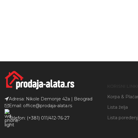
Instagram
YouTube
KORISNI LINK
Korpa & Plaća
Adresa: Nikole Demonje 42a | Beograd
Email: office@prodaja-alata.rs
Lista želja
Lista poređen
Telefon: (+381) 011/412-76-27