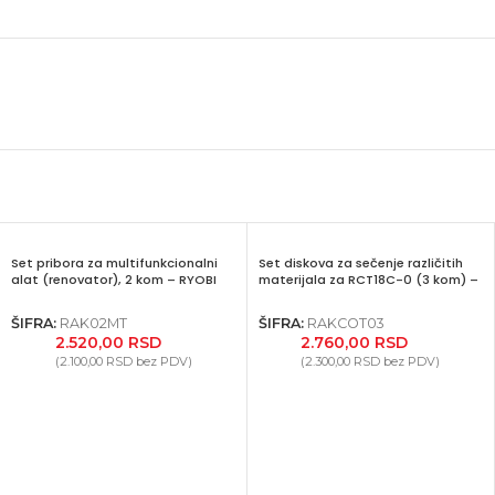
Set pribora za multifunkcionalni
Set diskova za sečenje različitih
alat (renovator), 2 kom – RYOBI
materijala za RCT18C-0 (3 kom) –
RAK02MT
RYOBI RAKCOT03
ŠIFRA:
RAK02MT
ŠIFRA:
RAKCOT03
2.520,00
RSD
2.760,00
RSD
(
2.100,00
RSD
bez PDV)
(
2.300,00
RSD
bez PDV)