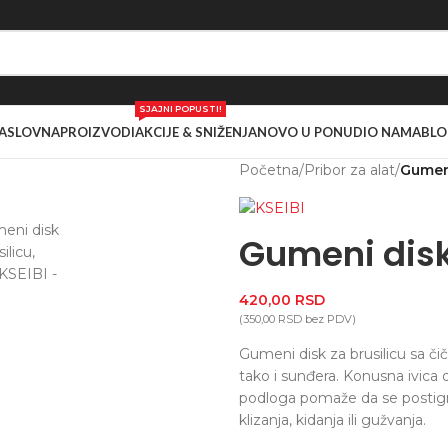
SJAJNI POPUSTI!
ASLOVNA
PROIZVODI
AKCIJE & SNIŽENJA
NOVO U PONUDI
O NAMA
BLO
Početna
/
Pribor za alat
/
Gumeni
Gumeni disk 
420,00
RSD
(
350,00
RSD
bez PDV)
Gumeni disk za brusilicu sa
tako i sunđera. Konusna ivica 
podloga pomaže da se postign
klizanja, kidanja ili gužvanja.