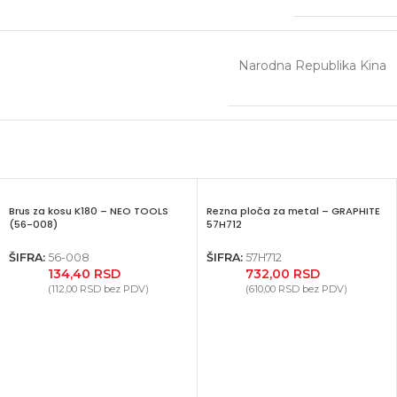
Narodna Republika Kina
Brus za kosu K180 – NEO TOOLS
Rezna ploča za metal – GRAPHITE
(56-008)
57H712
ŠIFRA:
56-008
ŠIFRA:
57H712
134,40
RSD
732,00
RSD
(
112,00
RSD
bez PDV)
(
610,00
RSD
bez PDV)