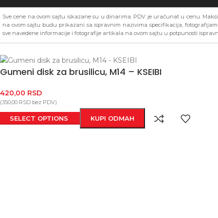
Sve cene na ovom sajtu iskazane su u dinarima. PDV je uračunat u cenu. Maksim
na ovom sajtu budu prikazani sa ispravnim nazivima specifikacija, fotografija
sve navedene informacije i fotografije artikala na ovom sajtu u potpunosti ispravn
Gumeni disk za brusilicu, M14 – KSEIBI
420,00
RSD
(
350,00
RSD
bez PDV)
SELECT OPTIONS
KUPI ODMAH