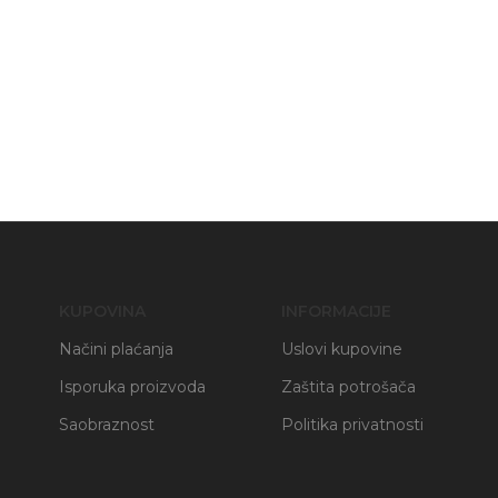
KUPOVINA
INFORMACIJE
Načini plaćanja
Uslovi kupovine
Isporuka proizvoda
Zaštita potrošača
Saobraznost
Politika privatnosti