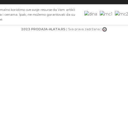
alno koristimo sve svoje resurse da Vam artikli
ma i cenama. Ipak, ne možemo garantovati da su
e.
2023 PRODAJA-ALATA.RS
| Sva prava zadržana |