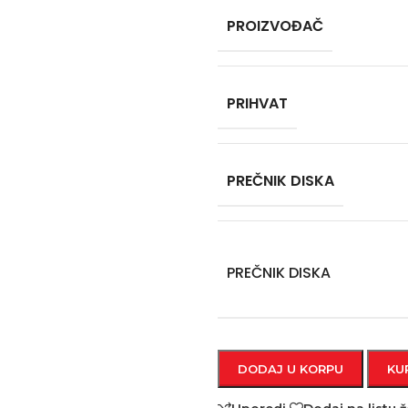
PROIZVOĐAČ
PRIHVAT
PREČNIK DISKA
PREČNIK DISKA
DODAJ U KORPU
KU