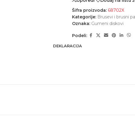
Uporedi
Dodaj na listu ž
Šifra proizvoda:
68702X
Kategorije:
Brusevi i brusni pa
Oznaka:
Gumeni diskovi
Podeli:
DEKLARACIJA