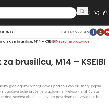
+381 62 772 367
G
KONTAKT
 disk za brusilicu, M14 – KSEIBI
Nazad na proizvode
za brusilicu, M14 – KSEIBI
 čičkom (podlogom) omogućava upotrebu kao brusnog papira
omogućava bolje brušenje u uglovima. Fleksibilna, ali čvrsta
e fina završna obrada na ravnim površinama. Čvrsto drži bez