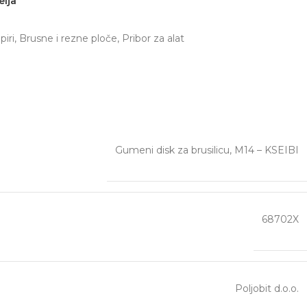
elja
piri
,
Brusne i rezne ploče
,
Pribor za alat
Gumeni disk za brusilicu, M14 – KSEIBI
68702X
Poljobit d.o.o.