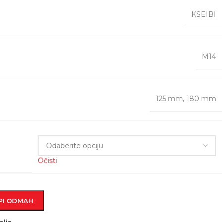
KSEIBI
M14
125 mm
,
180 mm
Očisti
PI ODMAH