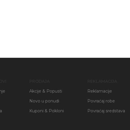
OVI
PRODAJA
REKLAMACIJA
nje
Akcije & Popusti
Reklamacije
Novo u ponudi
Povraćaj robe
ja
Kuponi & Pokloni
Povraćaj sredstava