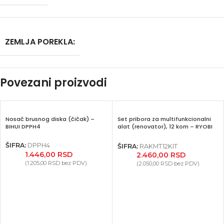
ZEMLJA POREKLA:
Povezani proizvodi
Nosač brusnog diska (čičak) –
Set pribora za multifunkcionalni
BIHUI DPPH4
alat (renovator), 12 kom – RYOBI
RAKMT12KIT
ŠIFRA:
DPPH4
ŠIFRA:
RAKMT12KIT
1.446,00
RSD
2.460,00
RSD
(
1.205,00
RSD
bez PDV)
(
2.050,00
RSD
bez PDV)