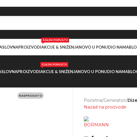
SJAJNI POPUSTI!
ASLOVNA
PROIZVODI
AKCIJE & SNIŽENJA
NOVO U PONUDI
O NAMA
BLO
SJAJNI POPUSTI!
ASLOVNA
PROIZVODI
AKCIJE & SNIŽENJA
NOVO U PONUDI
O NAMA
BLO
RASPRODATO
Početna
/
Generatori
/
Diz
Nazad na proizvode