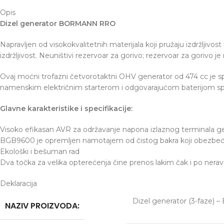
Opis
Dizel generator BORMANN RRO
Napravljen od visokokvalitetnih materijala koji pružaju izdržljivo
izdržljivost. Neuništivi rezervoar za gorivo; rezervoar za gorivo 
Ovaj moćni trofazni četvorotaktni OHV generator od 474 cc je s
namenskim električnim starterom i odgovarajućom baterijom spe
Glavne karakteristike i specifikacije:
Visoko efikasan AVR za održavanje napona izlaznog terminala ge
BGB9600 je opremljen namotajem od čistog bakra koji obezbeđuje 
Ekološki i bešuman rad
Dva točka za velika opterećenja čine prenos lakim čak i po ner
Deklaracija
Dizel generator (3-faz
NAZIV PROIZVODA: