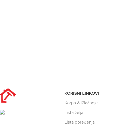
KORISNI LINKOVI
Korpa & Plaćanje
Lista želja
Adresa:
Nikole Demonje 42a |
Lista poređenja
Beograd