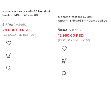
NAKAYAMA PRO PM5460 benzinska
kosilica 149cc, 46 cm, 60 L
Motorna testera 52 cm³ –
GRAPHITE 58G953 – 40cm vodilica
ŠIFRA:
PM5460
28.080,00
RSD
ŠIFRA:
58G953
(
23.400,00
RSD
bez PDV)
12.960,00
RSD
(
10.800,00
RSD
bez PDV)