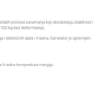
botskih procesa zavarivanja koji obezbeđuju stabilnost i
od 100 kg bez deformisanja.
i električnih alata i mašina. Generator je opremljen
 ili radna temperatura menjaju.