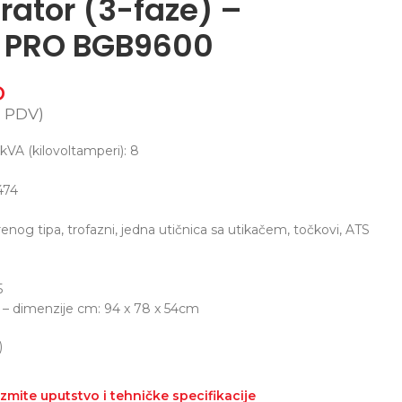
rator (3-faze) –
PRO BGB9600
D
 PDV)
kVA (kilovoltamperi): 8
474
renog tipa, trofazni, jedna utičnica sa utikačem, točkovi, ATS
5
 – dimenzije cm: 94 x 78 x 54cm
)
zmite uputstvo i tehničke specifikacije