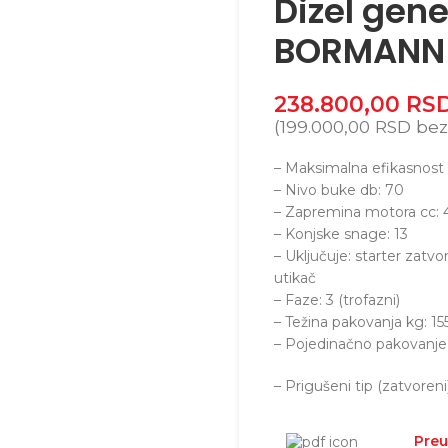
Dizel gene
BORMANN 
238.800,00
RS
(
199.000,00
RSD
bez
– Maksimalna efikasnost 
– Nivo buke db: 70
– Zapremina motora cc: 
– Konjske snage: 13
– Uključuje: starter zatvo
utikač
– Faze: 3 (trofazni)
– Težina pakovanja kg: 15
– Pojedinačno pakovanje
– Prigušeni tip (zatvoreni
Preu