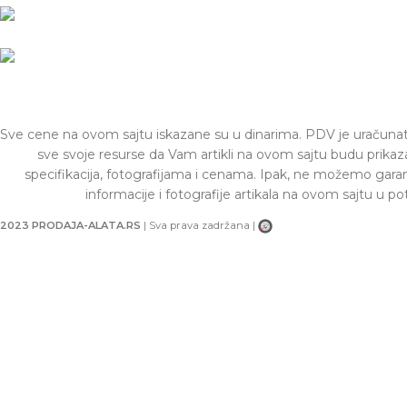
Email: office@prodaja-alata.rs
Telefon:
(+381) 011/412-76-27
Sve cene na ovom sajtu iskazane su u dinarima. PDV je uračuna
sve svoje resurse da Vam artikli na ovom sajtu budu prikaz
specifikacija, fotografijama i cenama. Ipak, ne možemo gar
informacije i fotografije artikala na ovom sajtu u po
2023 PRODAJA-ALATA.RS
| Sva prava zadržana |