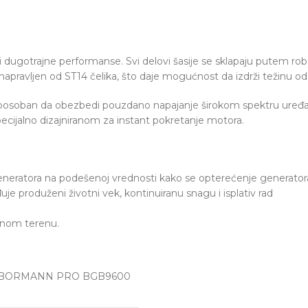
st i dugotrajne performanse. Svi delovi šasije se sklapaju putem ro
je napravljen od ST14 čelika, što daje mogućnost da izdrži težinu 
posoban da obezbedi pouzdano napajanje širokom spektru uređaja 
cijalno dizajniranom za instant pokretanje motora.
neratora na podešenoj vrednosti kako se opterećenje generatora
produženi životni vek, kontinuiranu snagu i isplativ rad
avnom terenu.
e) – BORMANN PRO BGB9600