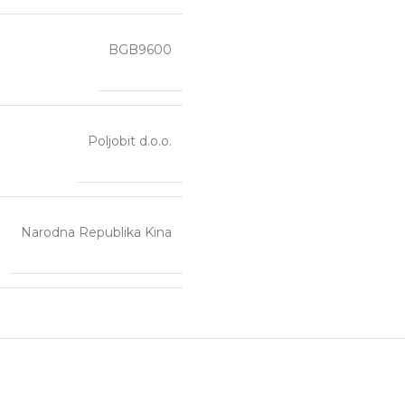
BGB9600
Poljobit d.o.o.
Narodna Republika Kina