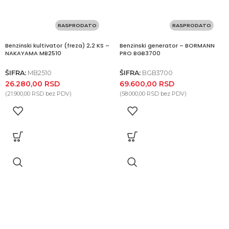
RASPRODATO
RASPRODATO
Benzinski kultivator (freza) 2,2 KS –
Benzinski generator – BORMANN
NAKAYAMA MB2510
PRO BGB3700
ŠIFRA:
MB2510
ŠIFRA:
BGB3700
26.280,00
RSD
69.600,00
RSD
(
21.900,00
RSD
bez PDV)
(
58.000,00
RSD
bez PDV)