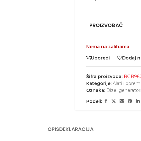
PROIZVOĐAČ
Nema na zalihama
Uporedi
Dodaj na
Šifra proizvoda:
BGB96
Kategorije:
Alati i oprem
Oznaka:
Dizel generator
Podeli:
OPIS
DEKLARACIJA