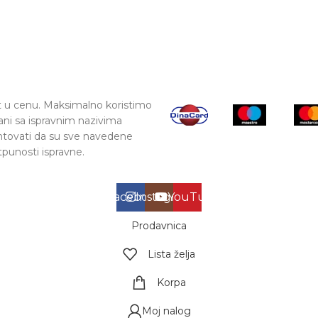
t u cenu. Maksimalno koristimo
ani sa ispravnim nazivima
antovati da su sve navedene
tpunosti ispravne.
Facebook
Instagram
YouTube
Prodavnica
Lista želja
Korpa
Moj nalog