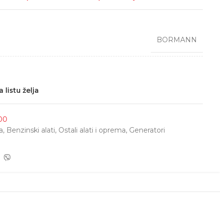
BORMANN
 listu želja
00
a
,
Benzinski alati
,
Ostali alati i oprema
,
Generatori
i