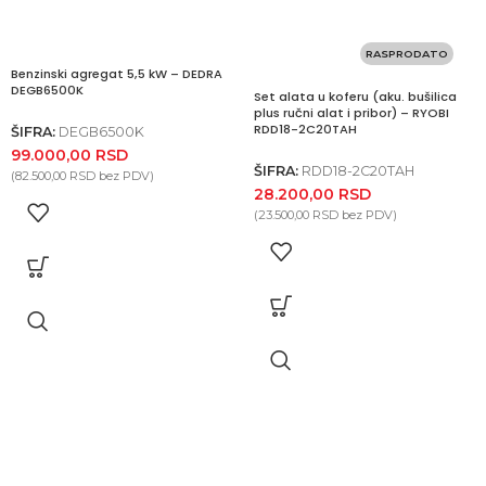
RASPRODATO
Benzinski agregat 5,5 kW – DEDRA
DEGB6500K
Set alata u koferu (aku. bušilica
plus ručni alat i pribor) – RYOBI
RDD18-2C20TAH
ŠIFRA:
DEGB6500K
99.000,00
RSD
ŠIFRA:
RDD18-2C20TAH
(
82.500,00
RSD
bez PDV)
28.200,00
RSD
(
23.500,00
RSD
bez PDV)