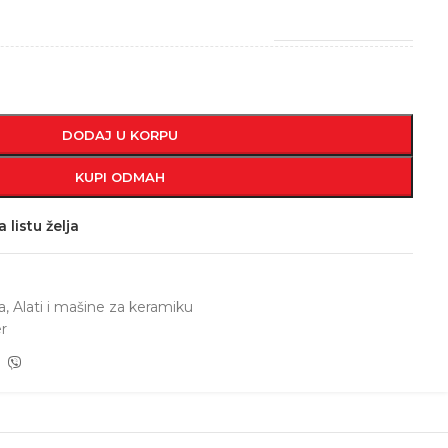
DODAJ U KORPU
KUPI ODMAH
 listu želja
a
,
Alati i mašine za keramiku
r