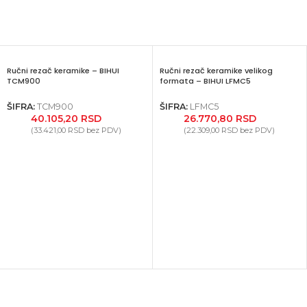
Ručni rezač keramike – BIHUI
Ručni rezač keramike velikog
TCM900
formata – BIHUI LFMC5
ŠIFRA:
TCM900
ŠIFRA:
LFMC5
40.105,20
RSD
26.770,80
RSD
(
33.421,00
RSD
bez PDV)
(
22.309,00
RSD
bez PDV)