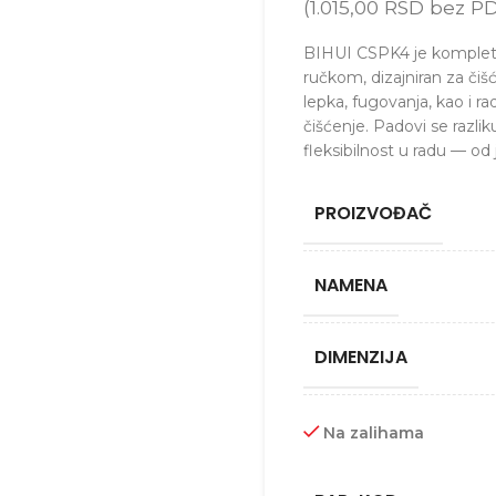
(
1.015,00
RSD
bez PD
BIHUI CSPK4 je komplet
ručkom, dizajniran za čiš
lepka, fugovanja, kao i 
čišćenje. Padovi se razlik
fleksibilnost u radu — od 
PROIZVOĐAČ
NAMENA
DIMENZIJA
Na zalihama