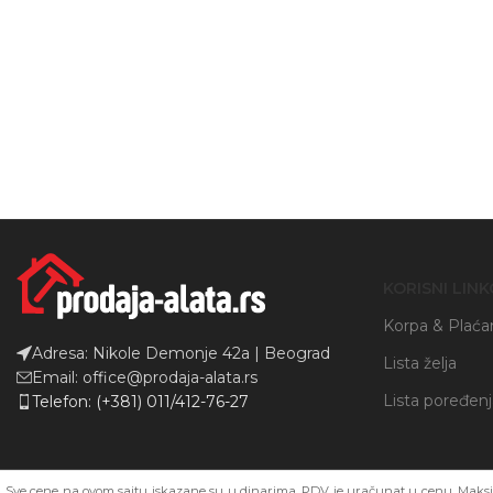
Instagram
YouTube
KORISNI LINK
Korpa & Plaća
Adresa: Nikole Demonje 42a | Beograd
Lista želja
Email: office@prodaja-alata.rs
Lista poređen
Telefon: (+381) 011/412-76-27
Sve cene na ovom sajtu iskazane su u dinarima. PDV je uračunat u cenu. Maksim