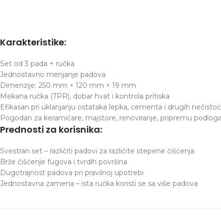
Karakteristike:
Set od 3 pada + ručka
Jednostavno menjanje padova
Dimenzije: 250 mm × 120 mm × 19 mm
Mekana ručka (TPR), dobar hvat i kontrola pritiska
Efikasan pri uklanjanju ostataka lepka, cementa i drugih nečisto
Pogodan za keramičare, majstore, renoviranje, pripremu podlog
Prednosti za korisnika:
Svestran set – različiti padovi za različite stepene čišćenja
Brže čišćenje fugova i tvrdih površina
Dugotrajnost padova pri pravilnoj upotrebi
Jednostavna zamena – ista ručka koristi se sa više padova