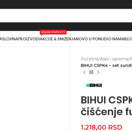
SJAJNI POPUSTI!
ASLOVNA
PROIZVODI
AKCIJE & SNIŽENJA
NOVO U PONUDI
O NAMA
BLO
Početna
/
Alati i oprema
/
A
BIHUI CSPK4 – set sunđe
BIHUI CSP
čišćenje 
1.218,00
RSD