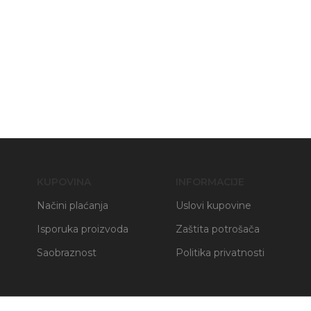
KUPOVINA
INFORMACIJE
Načini plaćanja
Uslovi kupovine
Isporuka proizvoda
Zaštita potrošača
Saobraznost
Politika privatnosti