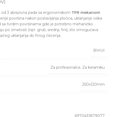
V)
 od 3 abrazivna pada sa ergonomskom
TPR mekanom
ćenje površina nakon postavljanja pločica, uklanjanje viška
rad sa tvrdim površinama gde je potrebno mehaničko
uju po zrnatosti (npr. grub, srednji, fini), što omogućava
jačeg uklanjanja do finog čišćenja.
BIHUI
Za profesionalce
,
Za keramiku
250x120mm
6970431879077