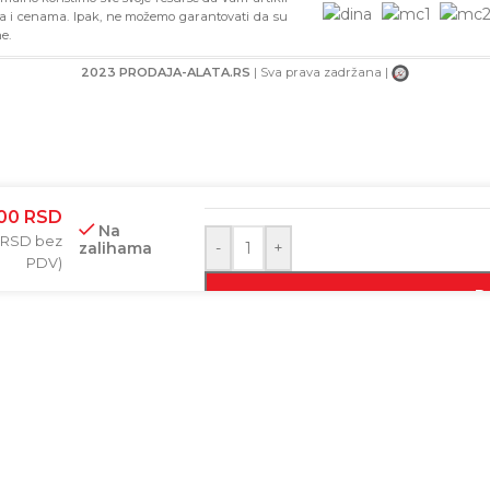
ma i cenama. Ipak, ne možemo garantovati da su
e.
2023 PRODAJA-ALATA.RS
| Sva prava zadržana |
BAR-KOD
,00
RSD
Na
RSD
bez
zalihama
-
+
PDV)
D