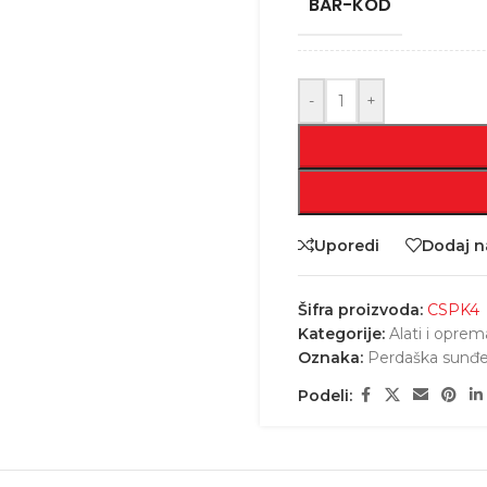
BAR-KOD
-
+
Uporedi
Dodaj na
Šifra proizvoda:
CSPK4
Kategorije:
Alati i oprem
Oznaka:
Perdaška sunđe
Podeli: