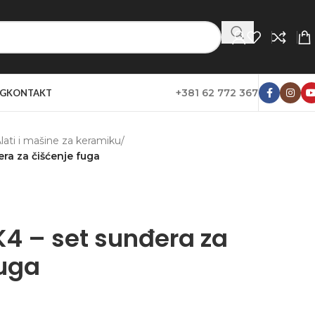
+381 62 772 367
G
KONTAKT
lati i mašine za keramiku
/
ra za čišćenje fuga
K4 – set sunđera za
fuga