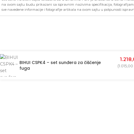
na ovom sajtu budu prikazani sa ispravnim nazivima specifikacija, fotografija
sve navedene informacije i fotografije artikala na ovom sajtu u potpunosti ispravn
1.218
BIHUI CSPK4 – set sunđera za čišćenje
(
1.015,00
fuga