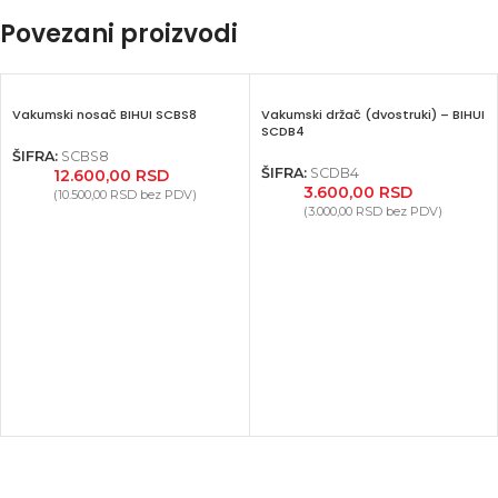
Povezani proizvodi
Vakumski nosač BIHUI SCBS8
Vakumski držač (dvostruki) – BIHUI
SCDB4
ŠIFRA:
SCBS8
ŠIFRA:
SCDB4
12.600,00
RSD
3.600,00
RSD
(
10.500,00
RSD
bez PDV)
(
3.000,00
RSD
bez PDV)
Facebook