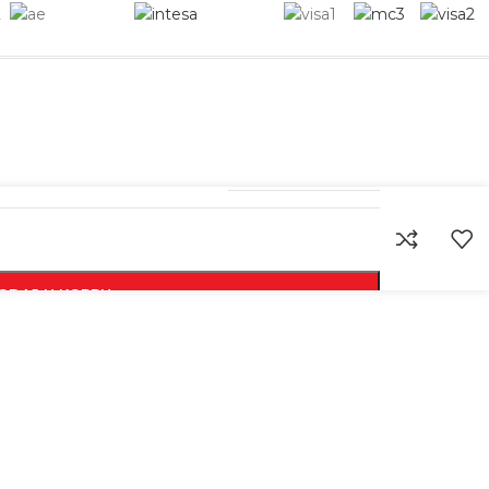
6970431879077
ODAJ U KORPU
KUPI ODMAH