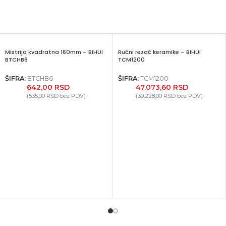
Mistrija kvadratna 160mm – BIHUI
Ručni rezač keramike – BIHUI
BTCHB6
TCM1200
ŠIFRA:
BTCHB6
ŠIFRA:
TCM1200
642,00
RSD
47.073,60
RSD
(
535,00
RSD
bez PDV)
(
39.228,00
RSD
bez PDV)