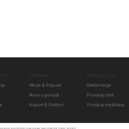
OVI
PRODAJA
REKLAMACIJA
nje
Akcije & Popusti
Reklamacije
Novo u ponudi
Povraćaj robe
ja
Kuponi & Pokloni
Povraćaj sredstava
alno koristimo sve svoje resurse da Vam artikli