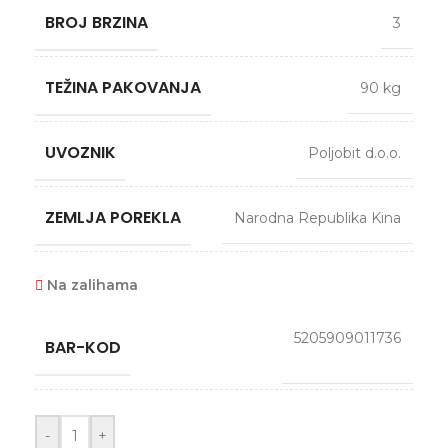
BROJ BRZINA
3
TEŽINA PAKOVANJA
90 kg
UVOZNIK
Poljobit d.o.o.
ZEMLJA POREKLA
Narodna Republika Kina
Na zalihama
5205909011736
BAR-KOD
-
+