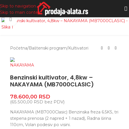
Skip to navigation
Skip to main content
Zumiranje
Početna
/
Baštenski program
/
Kultivatori
Benzinski kultivator, 4,8kw –
NAKAYAMA (MB7000CLASIC)
78.600,00
RSD
(
65.500,00
RSD
bez PDV)
NAKAYAMA (MB7000Clasic) Benzinska freza 6.5KS, tri
stepena prenosa (2 napred + 1 nazad), Radna širina
110cm, Volan podesiv po visini.