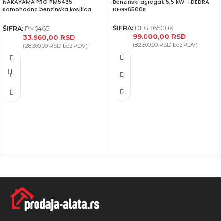
NAKAYAMA PRO PM5465
Benzinski agregat 5,5 kW – DEDRA
samohodna benzinska kosilica
DEGB6500K
147cc, 46 cm, 60 L
ŠIFRA:
DEGB6500K
ŠIFRA:
PM5465
99.000,00
RSD
33.960,00
RSD
(
82.500,00
RSD
bez PDV)
(
28.300,00
RSD
bez PDV)