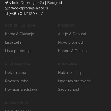
Nikole Demonje 42a | Beograd
office@prodaja-alata.rs
(+381) 011/412-76-27
KORISNI LINKOVI
PRODAJA
Korpa & Plaćanje
Akcije & Popusti
Lista želja
Novo u ponudi
Lista poređenja
Kuponi & Pokloni
REKLAMACIJA
KUPOVINA
Reklamacije
Načini plaćanja
Povraćaj robe
Isporuka proizvoda
Povraćaj sredstava
Saobraznost
INFORMACIJE