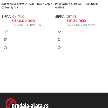
Baštensko crevo ATLAS – NAKAYAMA
Priključak na crevo – GREENMILL
(25m, 3/4“)
GB1148
ŠIFRA:
GH4700
ŠIFRA:
GB1148
5.640,00
RSD
391,20
RSD
(
4.700,00
RSD
bez PDV)
(
326,00
RSD
bez PDV)