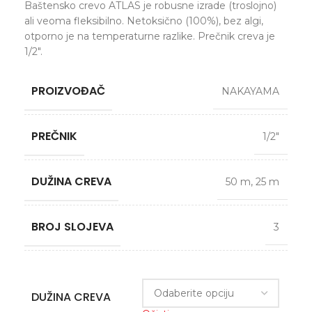
Baštensko crevo ATLAS je robusne izrade (troslojno)
ali veoma fleksibilno. Netoksično (100%), bez algi,
otporno je na temperaturne razlike. Prečnik creva je
1/2″.
PROIZVOĐAČ
NAKAYAMA
PREČNIK
1/2″
DUŽINA CREVA
50 m
,
25 m
BROJ SLOJEVA
3
DUŽINA CREVA