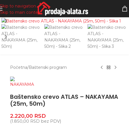
Skip to navigation
Skip to main content
Zumiranje
Početna
/
Baštenski program
Baštensko crevo ATLAS – NAKAYAMA
(25m, 50m)
2.220,00
RSD
(
1.850,00
RSD
bez PDV)