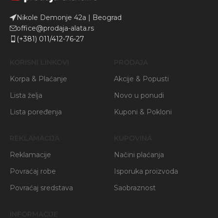
Nikole Demonje 42a | Beograd
office@prodaja-alata.rs
(+381) 011/412-76-27
KORISNI LINKOVI
PRODAJA
Korpa & Plaćanje
Akcije & Popusti
Lista želja
Novo u ponudi
Lista poređenja
Kuponi & Pokloni
REKLAMACIJA
KUPOVINA
Reklamacije
Načini plaćanja
Povraćaj robe
Isporuka proizvoda
Povraćaj sredstava
Saobraznost
INFORMACIJE