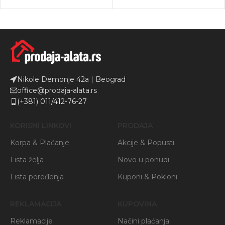
Nikole Demonje 42a | Beograd
office@prodaja-alata.rs
(+381) 011/412-76-27
KORISNI LINKOVI
PRODAJA
Korpa & Plaćanje
Akcije & Popusti
Lista želja
Novo u ponudi
Lista poređenja
Kuponi & Pokloni
REKLAMACIJA
KUPOVINA
Reklamacije
Načini plaćanja