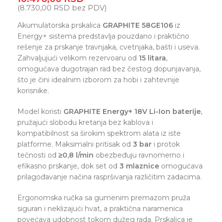
(
8.730,00
RSD
bez PDV)
Akumulatorska prskalica
GRAPHITE 58GE106
iz
Energy+ sistema predstavlja pouzdano i praktično
rešenje za prskanje travnjaka, cvetnjaka, bašti i useva.
Zahvaljujući velikom rezervoaru od
15 litara
,
omogućava dugotrajan rad bez čestog dopunjavanja,
što je čini idealnim izborom za hobi i zahtevnije
korisnike.
Model koristi
GRAPHITE Energy+ 18V Li-Ion baterije
,
pružajući slobodu kretanja bez kablova i
kompatibilnost sa širokim spektrom alata iz iste
platforme. Maksimalni pritisak od
3 bar
i protok
tečnosti od
≥0,8 l/min
obezbeđuju ravnomerno i
efikasno prskanje, dok set od
3 mlaznice
omogućava
prilagođavanje načina raspršivanja različitim zadacima.
Ergonomska ručka sa gumenim premazom pruža
siguran i neklizajući hvat, a praktična naramenica
povećava udobnost tokom dužeg rada. Prskalica je