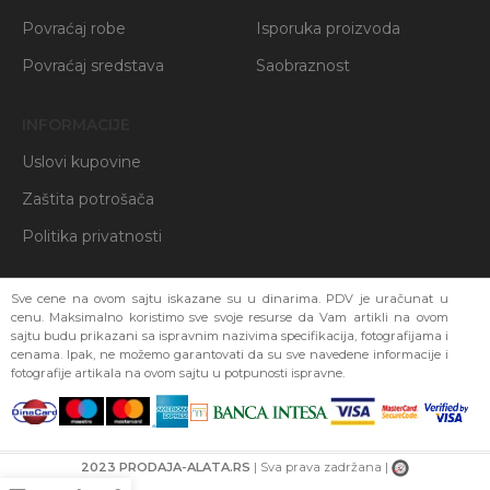
Povraćaj robe
Isporuka proizvoda
Povraćaj sredstava
Saobraznost
INFORMACIJE
Uslovi kupovine
Zaštita potrošača
Politika privatnosti
Sve cene na ovom sajtu iskazane su u dinarima. PDV je uračunat u
cenu. Maksimalno koristimo sve svoje resurse da Vam artikli na ovom
sajtu budu prikazani sa ispravnim nazivima specifikacija, fotografijama i
cenama. Ipak, ne možemo garantovati da su sve navedene informacije i
fotografije artikala na ovom sajtu u potpunosti ispravne.
2023 PRODAJA-ALATA.RS
| Sva prava zadržana |