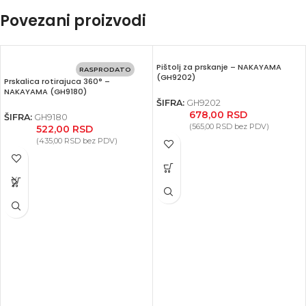
Povezani proizvodi
Pištolj za prskanje – NAKAYAMA
RASPRODATO
(GH9202)
Prskalica rotirajuca 360° –
NAKAYAMA (GH9180)
ŠIFRA:
GH9202
678,00
RSD
ŠIFRA:
GH9180
(
565,00
RSD
bez PDV)
522,00
RSD
(
435,00
RSD
bez PDV)