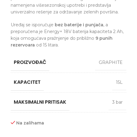
namenjena višesezonskoj upotrebi i predstavlja
univerzalno rešenje za održavanje zelenih površina.
Uređaj se isporučuje
bez baterije i punjača
, a
preporučena je Energy+ 18V baterija kapaciteta 2 Ah,
koja omogućava pražnjenje do približno
9 punih
rezervoara
od 15 litara.
PROIZVOĐAČ
GRAPHITE
KAPACITET
15L
MAKSIMALNI PRITISAK
3 bar
Na zalihama