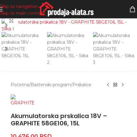
Skip to navigation
Skip to main content
Zumiranje
Početna
/
Baštenski program
/
Prskalice
Akumulatorska prskalica 18V –
GRAPHITE 58GE106, 15L
10.476,00
RSD