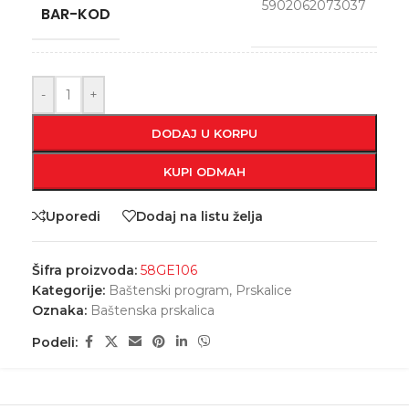
5902062073037
BAR-KOD
-
+
DODAJ U KORPU
KUPI ODMAH
Uporedi
Dodaj na listu želja
Šifra proizvoda:
58GE106
Kategorije:
Baštenski program
,
Prskalice
Oznaka:
Baštenska prskalica
Podeli: