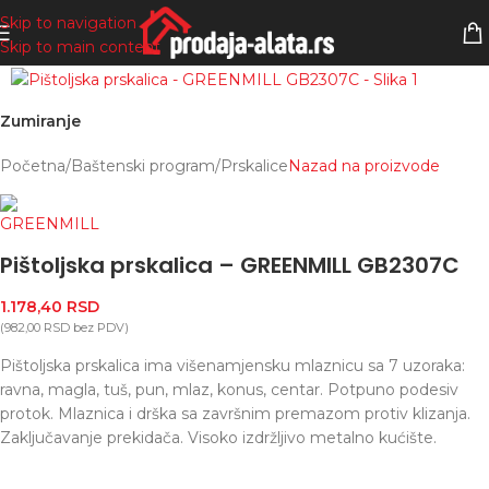
Skip to navigation
Skip to main content
Zumiranje
Početna
/
Baštenski program
/
Prskalice
Nazad na proizvode
Pištoljska prskalica – GREENMILL GB2307C
1.178,40
RSD
(
982,00
RSD
bez PDV)
Pištoljska prskalica ima višenamjensku mlaznicu sa 7 uzoraka:
ravna, magla, tuš, pun, mlaz, konus, centar. Potpuno podesiv
protok. Mlaznica i drška sa završnim premazom protiv klizanja.
Zaključavanje prekidača. Visoko izdržljivo metalno kućište.