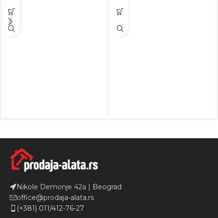
Nikole Demonje 42a | Beograd
office@prodaja-alata.rs
(+381) 011/412-76-27