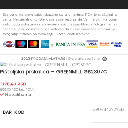
Sve cene na ovom sajtu iskazane su u dinarima. PDV je uračunat u
cenu. Maksimalno koristimo sve svoje resurse da Vam artikli na ovom
sajtu budu prikazani sa ispravnim nazivima specifikacija, fotografijama i
cenama. Ipak, ne možemo garantovati da su sve navedene informacije i
fotografije artikala na ovom sajtu u potpunosti ispravne.
2023 PRODAJA-ALATA.RS
| Sva prava zadržana |
Pištoljska prskalica – GREENMILL GB2307C
1.178,40
RSD
(
982,00
RSD
bez PDV)
Na zalihama
5904842727512
BAR-KOD