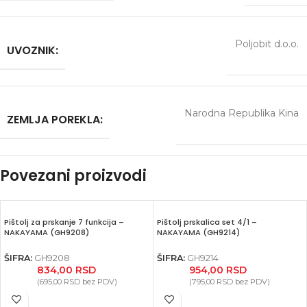
Poljobit d.o.o.
UVOZNIK:
Narodna Republika Kina
ZEMLJA POREKLA:
Povezani proizvodi
Pištolj za prskanje 7 funkcija –
Pištolj prskalica set 4/1 –
NAKAYAMA (GH9208)
NAKAYAMA (GH9214)
ŠIFRA:
GH9208
ŠIFRA:
GH9214
834,00
RSD
954,00
RSD
(
695,00
RSD
bez PDV)
(
795,00
RSD
bez PDV)