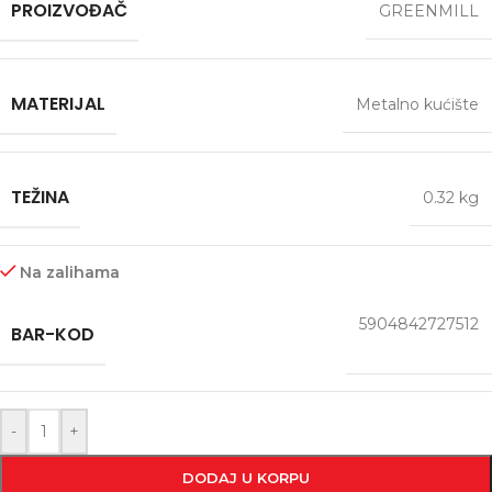
PROIZVOĐAČ
GREENMILL
MATERIJAL
Metalno kućište
TEŽINA
0.32 kg
Na zalihama
5904842727512
BAR-KOD
-
+
DODAJ U KORPU