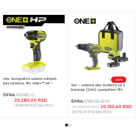
Aku. kompaktni udarni odvijač,
-20%
bez četkica, 18V ONE+™ HP –
Set – udarna aku. bušilica sa 2
RYOBI RID18C-0
baterije (2Ah) i punjačem 18V
ONE+™ – RYOBI R18PD3-220S
ŠIFRA:
RID18C-0
20.280,00
RSD
ŠIFRA:
R18PD3-220S
(
16.900,00
RSD
bez PDV)
20.150,40
RSD
25.188,00
RSD
(
16.792,00
RSD
bez PDV)