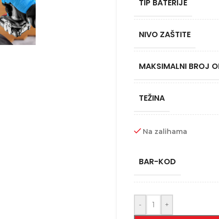
TIP BATERIJE
NIVO ZAŠTITE
MAKSIMALNI BROJ O
TEŽINA
Na zalihama
BAR-KOD
-
+