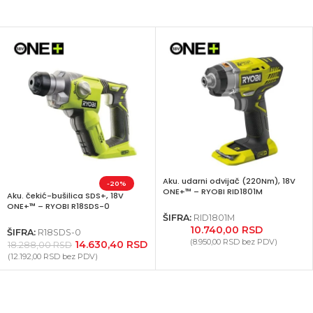
Aku. udarni odvijač (220Nm), 18V
-20%
ONE+™ – RYOBI RID1801M
Aku. čekić-bušilica SDS+, 18V
ONE+™ – RYOBI R18SDS-0
ŠIFRA:
RID1801M
10.740,00
RSD
ŠIFRA:
R18SDS-0
(
8.950,00
RSD
bez PDV)
14.630,40
RSD
18.288,00
RSD
(
12.192,00
RSD
bez PDV)