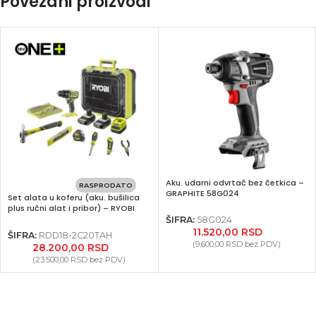
Povezani proizvodi
Instagram
YouTube
Aku. udarni odvrtač bez četkica –
RASPRODATO
GRAPHITE 58G024
Set alata u koferu (aku. bušilica
plus ručni alat i pribor) – RYOBI
RDD18-2C20TAH
ŠIFRA:
58G024
11.520,00
RSD
ŠIFRA:
RDD18-2C20TAH
(
9.600,00
RSD
bez PDV)
28.200,00
RSD
(
23.500,00
RSD
bez PDV)