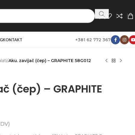
+381 62 772 367
G
KONTAKT
lati
/
Aku. zavijač (čep) – GRAPHITE 58G012
jač (čep) – GRAPHITE
PDV)