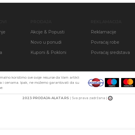
OVI
PRODAJA
REKLAMACIJA
nje
Akcije & Popusti
Reklamacije
Novo u ponudi
Povraćaj robe
ja
Kuponi & Pokloni
Povraćaj sredstava
alno koristimo sve svoje resurse da Vam artikli
ma i cenama. Ipak, ne možemo garantovati da su
e.
2023 PRODAJA-ALATA.RS
| Sva prava zadržana |
BAR-KOD