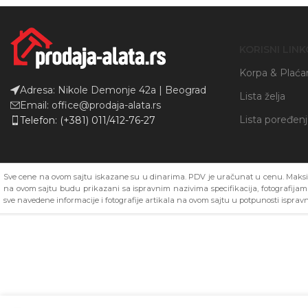
KORISNI LINK
Korpa & Plaća
Adresa: Nikole Demonje 42a | Beograd
Lista želja
Email: office@prodaja-alata.rs
Lista poređen
Telefon: (+381) 011/412-76-27
Sve cene na ovom sajtu iskazane su u dinarima. PDV je uračunat u cenu. Maksim
na ovom sajtu budu prikazani sa ispravnim nazivima specifikacija, fotografija
sve navedene informacije i fotografije artikala na ovom sajtu u potpunosti ispravn