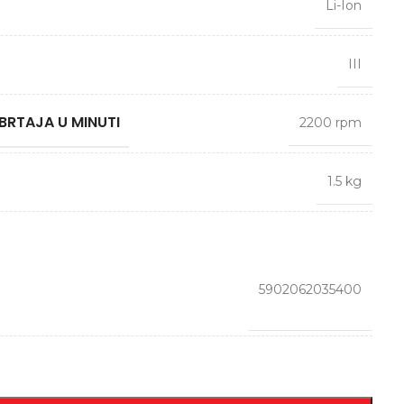
Li-Ion
III
BRTAJA U MINUTI
2200 rpm
1.5 kg
5902062035400