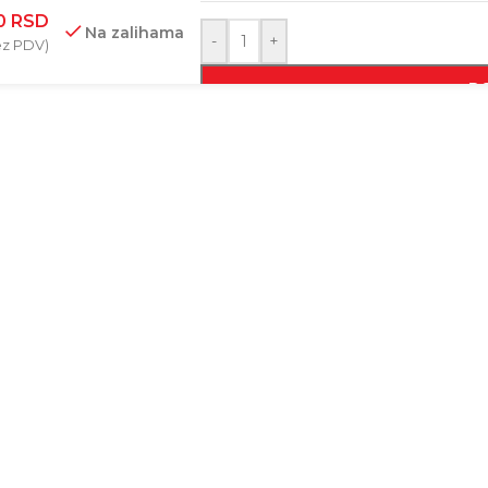
00
RSD
Na zalihama
-
+
z PDV)
D