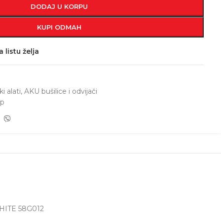
DODAJ U KORPU
KUPI ODMAH
 listu želja
i alati
,
AKU bušilice i odvijači
ep
PHITE 58G012