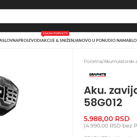
SJAJNI POPUSTI!
ASLOVNA
PROIZVODI
AKCIJE & SNIŽENJA
NOVO U PONUDI
O NAMA
BLO
Početna
/
Akumulatorski a
Aku. zavi
58G012
5.988,00
RSD
(
4.990,00
RSD
bez 