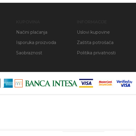
KUPOVINA
INFORMACIJE
Načini plaćanja
Uslovi kupovine
Isporuka proizvoda
Zaštita potrošača
Saobraznost
Politika privatnosti
5902062035400