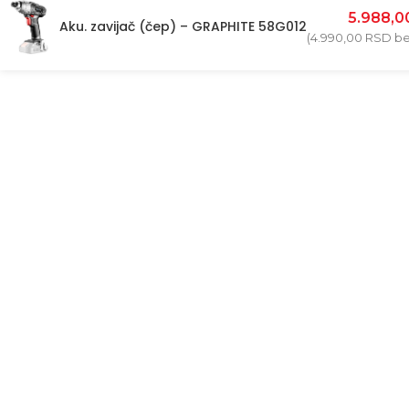
5.988,
Aku. zavijač (čep) – GRAPHITE 58G012
(
4.990,00
RSD
be