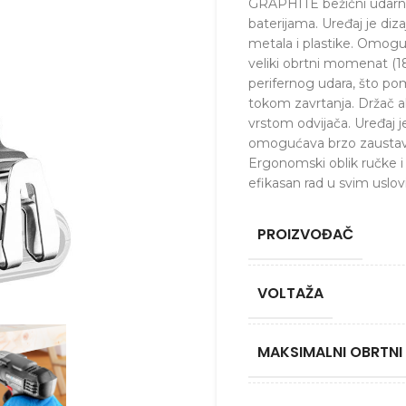
GRAPHITE bežični udarni
baterijama. Uređaj je dizaj
metala i plastike. Omogu
veliki obrtni momenat (
perifernog udara, što po
tokom zavrtanja. Držač al
vrstom odvijača. Uređaj
omogućava brzo zaustav
Ergonomski oblik ručke 
efikasan rad u svim uslov
PROIZVOĐAČ
VOLTAŽA
MAKSIMALNI OBRTN