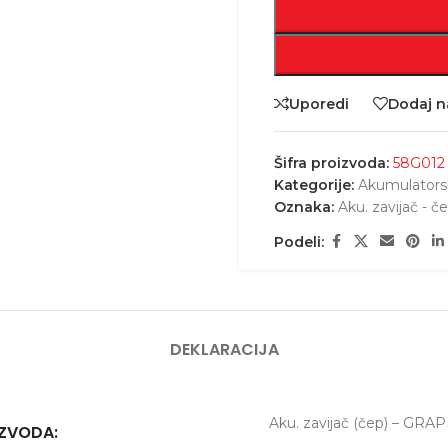
Uporedi
Dodaj na
Šifra proizvoda:
58G012
Kategorije:
Akumulatorsk
Oznaka:
Aku. zavijač - č
Podeli:
DEKLARACIJA
Aku. zavijač (čep) – GRA
IZVODA: