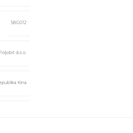
58G012
Poljobit d.o.o.
publika Kina