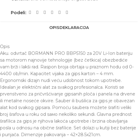
Podeli:
OPIS
DEKLARACIJA
Opis
Aku. odvrtač BORMANN PRO BBP5150 za 20V Li-Ion bateriju
sa motorom najnovije tehnologije (bez četkica) obezbediće
vam brži i lakši rad. Raspon broja obrtaja u praznom hodu od 0-
4400 ob/min. Kapacitet vijaka za gips karton – 4 mm.
Ergonomski dizajn nudi veću udobnost tokom upotrebe.
Idealan je električni alat za svakog profesionalca. Koristi se
prvenstveno za pričvršćivanje gipsanih ploča i panela na drvene
ili metalne noseće okvire. Šauber ili bušilica za gips je obavezan
alat kod svakog gipsara. Pomoću šaubera možete šrafiti veliki
broj šrafova u roku od sамо nekoliko sekundi. Glavna prednost
šrafilica za gips je njihova lakoća upotrebe i brzina obavljanja
posla u odnosu na obične šrafilice. Set dolazi u kutiji bez baterije
i punjača. Dimenzije pakovanja – 42×28.5x21cm.