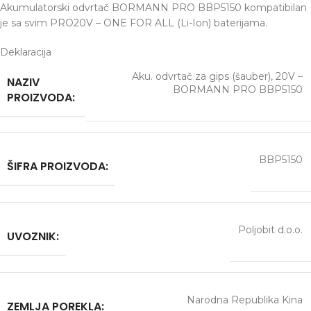
Akumulatorski odvrtač BORMANN PRO BBP5150 kompatibilan
je sa svim PRO20V – ONE FOR ALL (Li-Ion) baterijama.
Deklaracija
Aku. odvrtač za gips (šauber), 20V –
NAZIV
BORMANN PRO BBP5150
PROIZVODA:
BBP5150
ŠIFRA PROIZVODA:
Poljobit d.o.o.
UVOZNIK:
Narodna Republika Kina
ZEMLJA POREKLA: