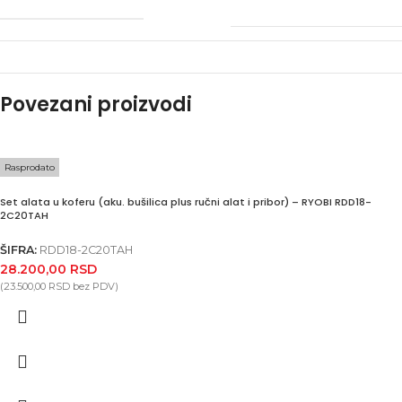
Povezani proizvodi
Rasprodato
Set alata u koferu (aku. bušilica plus ručni alat i pribor) – RYOBI RDD18-
2C20TAH
ŠIFRA:
RDD18-2C20TAH
28.200,00
RSD
(
23.500,00
RSD
bez PDV)