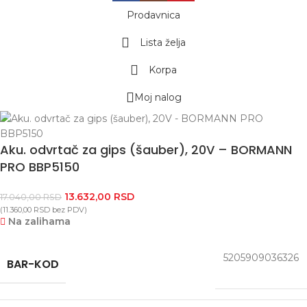
Prodavnica
Lista želja
Korpa
Moj nalog
Aku. odvrtač za gips (šauber), 20V – BORMANN
PRO BBP5150
13.632,00
RSD
17.040,00
RSD
(
11.360,00
RSD
bez PDV)
Na zalihama
5205909036326
BAR-KOD