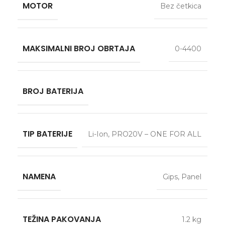
MOTOR
Bez četkica
MAKSIMALNI BROJ OBRTAJA
0-4400
BROJ BATERIJA
TIP BATERIJE
Li-Ion
,
PRO20V – ONE FOR ALL
NAMENA
Gips
,
Panel
TEŽINA PAKOVANJA
1.2 kg