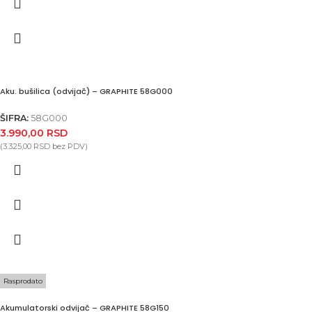
Aku. bušilica (odvijač) – GRAPHITE 58G000
ŠIFRA:
58G000
3.990,00
RSD
(
3.325,00
RSD
bez PDV)
Rasprodato
Akumulatorski odvijač – GRAPHITE 58G150