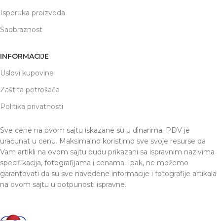
Isporuka proizvoda
Saobraznost
INFORMACIJE
Uslovi kupovine
Zaštita potrošača
Politika privatnosti
Sve cene na ovom sajtu iskazane su u dinarima. PDV je
uračunat u cenu. Maksimalno koristimo sve svoje resurse da
Vam artikli na ovom sajtu budu prikazani sa ispravnim nazivima
specifikacija, fotografijama i cenama. Ipak, ne možemo
garantovati da su sve navedene informacije i fotografije artikala
na ovom sajtu u potpunosti ispravne.