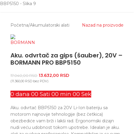
Početna
/
Akumulatorski alati
Nazad na proizvode
Aku. odvrtač za gips (šauber), 20V –
BORMANN PRO BBP5150
13.632,00
RSD
17.040,00
RSD
(
11.360,00
RSD
bez PDV)
0
dana
00
Sati
00
min
00
Sek
Aku. odvrtač BBP5150 za 20V Li-Ion bateriju sa
motorom najnovije tehnologije (bez četkica)
obezbediće vam brži i lakši rad. Ergonomski dizajn
nudi veću udobnost tokom upotrebe. Idealan je aku.