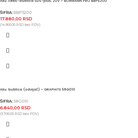
Aku. čekić-bušilica SDS-plus, 20V – BORMANN PRO BBP5200
ŠIFRA:
BBP5200
17.880,00
RSD
(
14.900,00
RSD
bez PDV)
Aku. bušilica (odvijač) – GRAPHITE 58G010
ŠIFRA:
58G010
6.840,00
RSD
(
5.700,00
RSD
bez PDV)