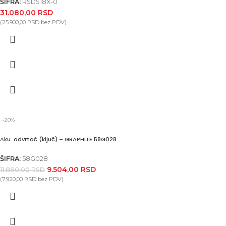
ŠIFRA:
RSDS18X-0
31.080,00
RSD
(
25.900,00
RSD
bez PDV)
-20%
Aku. odvrtač (ključ) – GRAPHITE 58G028
ŠIFRA:
58G028
9.504,00
RSD
11.880,00
RSD
(
7.920,00
RSD
bez PDV)