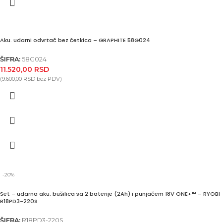
Aku. udarni odvrtač bez četkica – GRAPHITE 58G024
ŠIFRA:
58G024
11.520,00
RSD
(
9.600,00
RSD
bez PDV)
-20%
Set – udarna aku. bušilica sa 2 baterije (2Ah) i punjačem 18V ONE+™ – RYOBI
R18PD3-220S
ŠIFRA:
R18PD3-220S