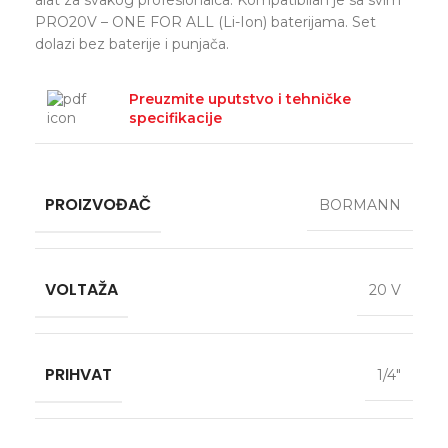
alat za svakog profesionalca. Kompatibilan je sa svim
PRO20V – ONE FOR ALL (Li-Ion) baterijama. Set
dolazi bez baterije i punjača.
Preuzmite uputstvo i tehničke
specifikacije
PROIZVOĐAČ
BORMANN
VOLTAŽA
20 V
PRIHVAT
1/4″