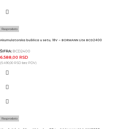
Rasprodato
Akumulatorska bušilica u setu, 18V – BORMANN Lite BCD2400
ŠIFRA:
BCD2400
6.588,00
RSD
(
5.490,00
RSD
bez PDV)
Rasprodato