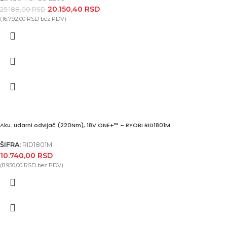
20.150,40
RSD
25.188,00
RSD
(
16.792,00
RSD
bez PDV)
Aku. udarni odvijač (220Nm), 18V ONE+™ – RYOBI RID1801M
ŠIFRA:
RID1801M
10.740,00
RSD
(
8.950,00
RSD
bez PDV)