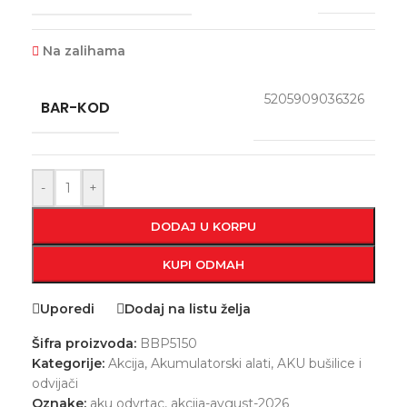
Na zalihama
5205909036326
BAR-KOD
-
+
DODAJ U KORPU
KUPI ODMAH
Uporedi
Dodaj na listu želja
Šifra proizvoda:
BBP5150
Kategorije:
Akcija
,
Akumulatorski alati
,
AKU bušilice i
odvijači
Oznake:
aku odvrtac
,
akcija-avgust-2026