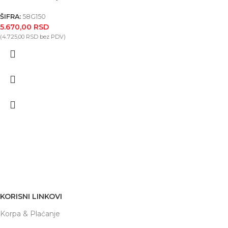
ŠIFRA:
58G150
5.670,00
RSD
(
4.725,00
RSD
bez PDV)
Nikole Demonje 42a | Beograd
office@prodaja-alata.rs
(+381) 011/412-76-27
KORISNI LINKOVI
Korpa & Plaćanje