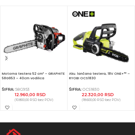
Motorna testera 52 cm³ – GRAPHITE
Aku. lančana testera, 18V ONE+™ –
58G953 – 40cm vodilica
RYOBI OCS1830
ŠIFRA:
58G953
ŠIFRA:
OCS1830
12.960,00
RSD
22.320,00
RSD
(
10.800,00
RSD
bez PDV)
(
18.600,00
RSD
bez PDV)