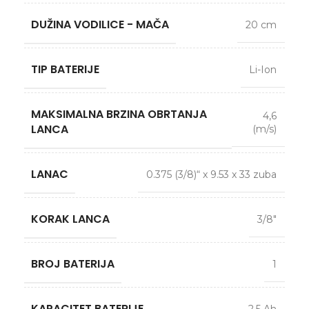
DUŽINA VODILICE - MAČA
20 cm
TIP BATERIJE
Li-Ion
MAKSIMALNA BRZINA OBRTANJA
4,6
LANCA
(m/s)
LANAC
0.375 (3/8)“ x 9.53 x 33 zuba
KORAK LANCA
3/8″
BROJ BATERIJA
1
KAPACITET BATERIJE