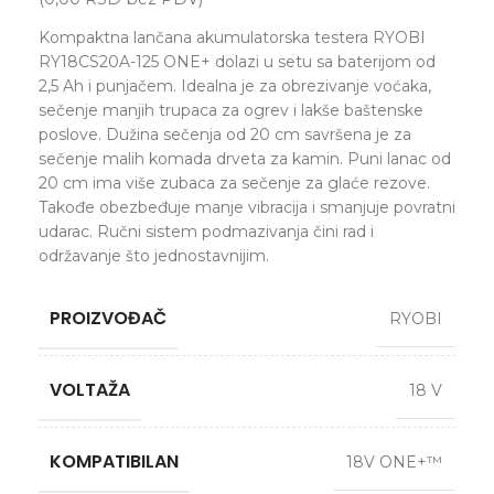
Kompaktna lančana akumulatorska testera RYOBI
RY18CS20A-125 ONE+ dolazi u setu sa baterijom od
2,5 Ah i punjačem. Idealna je za obrezivanje voćaka,
sečenje manjih trupaca za ogrev i lakše baštenske
poslove. Dužina sečenja od 20 cm savršena je za
sečenje malih komada drveta za kamin. Puni lanac od
20 cm ima više zubaca za sečenje za glaće rezove.
Takođe obezbeđuje manje vibracija i smanjuje povratni
udarac. Ručni sistem podmazivanja čini rad i
održavanje što jednostavnijim.
PROIZVOĐAČ
RYOBI
VOLTAŽA
18 V
KOMPATIBILAN
18V ONE+™