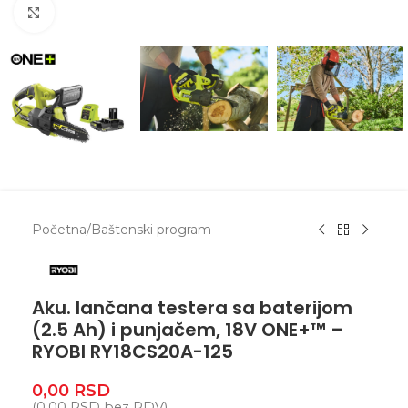
Zumiranje
Početna
/
Baštenski program
Aku. lančana testera sa baterijom
(2.5 Ah) i punjačem, 18V ONE+™ –
RYOBI RY18CS20A-125
0,00
RSD
(
0,00
RSD
bez PDV)