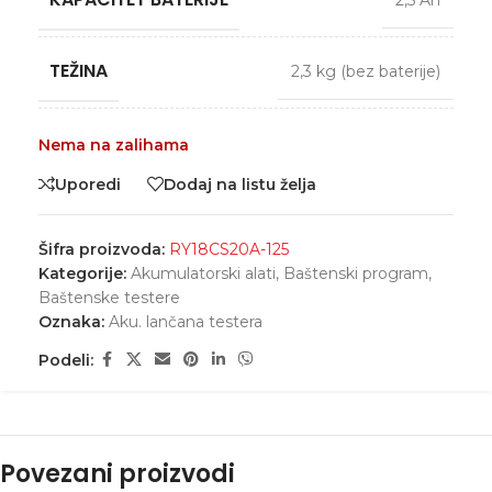
2,5 Ah
TEŽINA
2,3 kg (bez baterije)
Nema na zalihama
Uporedi
Dodaj na listu želja
Šifra proizvoda:
RY18CS20A-125
Kategorije:
Akumulatorski alati
,
Baštenski program
,
Baštenske testere
Oznaka:
Aku. lančana testera
Podeli:
Povezani proizvodi