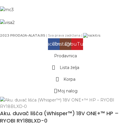
2023 PRODAJA-ALATA.RS
| Sva prava zadržana |
Facebook
Instagram
YouTube
Prodavnica
Lista želja
Korpa
Moj nalog
Aku. duvač lišća (Whisper™) 18V ONE+™ HP –
RYOBI RY18BLXD-0