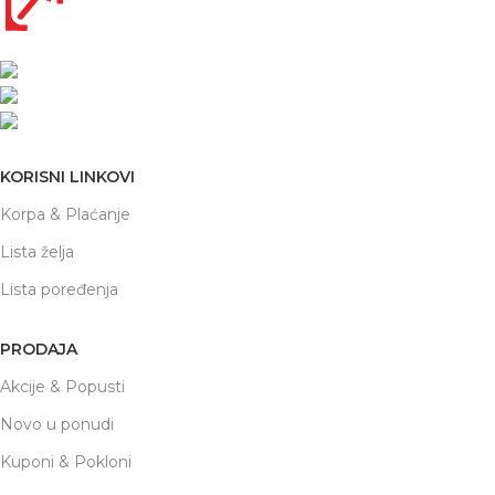
Nikole Demonje 42a | Beograd
office@prodaja-alata.rs
(+381) 011/412-76-27
KORISNI LINKOVI
Korpa & Plaćanje
Lista želja
Lista poređenja
PRODAJA
Akcije & Popusti
Novo u ponudi
Kuponi & Pokloni