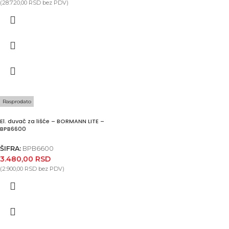
(
28.720,00
RSD
bez PDV)
Rasprodato
El. duvač za lišće – BORMANN LITE –
BPB6600
ŠIFRA:
BPB6600
3.480,00
RSD
(
2.900,00
RSD
bez PDV)