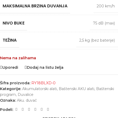
MAKSIMALNA BRZINA DUVANJA
200 km/h
NIVO BUKE
75 dB (max)
TEŽINA
2,5 kg (bez baterije)
Nema na zalihama
Uporedi
Dodaj na listu želja
Šifra proizvoda:
RY18BLXD-0
Kategorije:
Akumulatorski alati
,
Baštenski AKU alati
,
Baštenski
program
,
Duvalice
Oznaka:
Aku. duvač
Podeli: