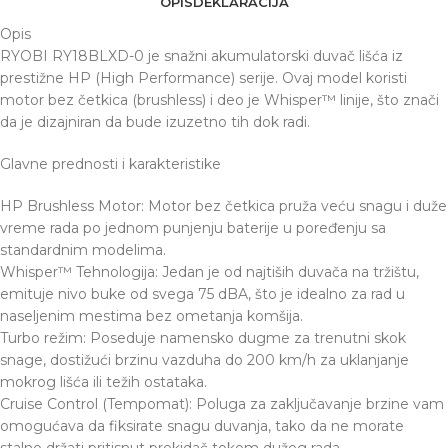
OPIS
DEKLARACIJA
Opis
RYOBI RY18BLXD-0 je snažni akumulatorski duvač lišća iz
prestižne HP (High Performance) serije. Ovaj model koristi
motor bez četkica (brushless) i deo je Whisper™ linije, što znači
da je dizajniran da bude izuzetno tih dok radi.
Glavne prednosti i karakteristike
HP Brushless Motor: Motor bez četkica pruža veću snagu i duže
vreme rada po jednom punjenju baterije u poređenju sa
standardnim modelima.
Whisper™ Tehnologija: Jedan je od najtiših duvača na tržištu,
emituje nivo buke od svega 75 dBA, što je idealno za rad u
naseljenim mestima bez ometanja komšija.
Turbo režim: Poseduje namensko dugme za trenutni skok
snage, dostižući brzinu vazduha do 200 km/h za uklanjanje
mokrog lišća ili težih ostataka.
Cruise Control (Tempomat): Poluga za zaključavanje brzine vam
omogućava da fiksirate snagu duvanja, tako da ne morate