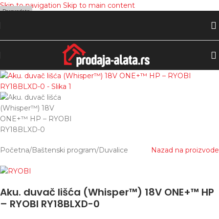
Skip to navigation
Skip to main content
Rasprodato
Početna
/
Baštenski program
/
Duvalice
Nazad na proizvode
Aku. duvač lišća (Whisper™) 18V ONE+™ HP
– RYOBI RY18BLXD-0