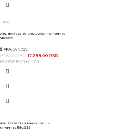
-20%
Aku. makaze za orezivanje – GRAPHITE
58G029
ŠIFRA:
58G029
12.288,00
RSD
15.360,00
RSD
(
10.240,00
RSD
bez PDV)
Aku. testera za živu ogradu –
GRAPHITE 58G032