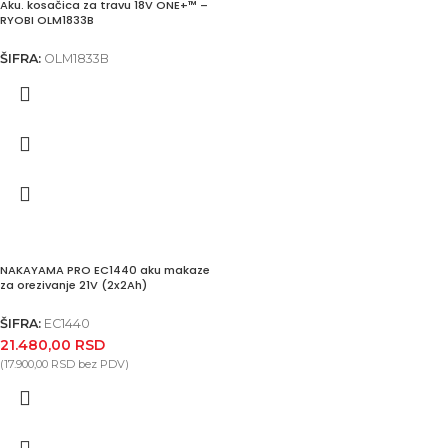
Aku. kosačica za travu 18V ONE+™ –
RYOBI OLM1833B
ŠIFRA:
OLM1833B
NAKAYAMA PRO EC1440 aku makaze
za orezivanje 21V (2x2Ah)
ŠIFRA:
EC1440
21.480,00
RSD
(
17.900,00
RSD
bez PDV)