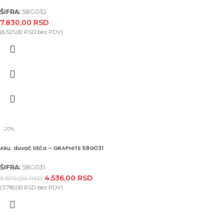
ŠIFRA:
58G032
7.830,00
RSD
(
6.525,00
RSD
bez PDV)
-20%
Aku. duvač lišća – GRAPHITE 58G031
ŠIFRA:
58G031
4.536,00
RSD
5.670,00
RSD
(
3.780,00
RSD
bez PDV)