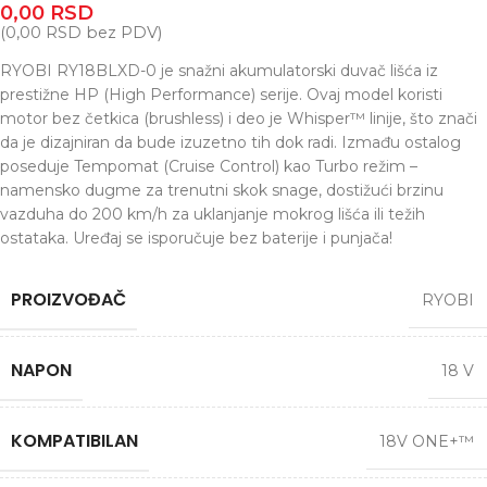
0,00
RSD
(
0,00
RSD
bez PDV)
RYOBI RY18BLXD-0 je snažni akumulatorski duvač lišća iz
prestižne HP (High Performance) serije. Ovaj model koristi
motor bez četkica (brushless) i deo je Whisper™ linije, što znači
da je dizajniran da bude izuzetno tih dok radi. Izmađu ostalog
poseduje Tempomat (Cruise Control) kao Turbo režim –
namensko dugme za trenutni skok snage, dostižući brzinu
vazduha do 200 km/h za uklanjanje mokrog lišća ili težih
ostataka. Uređaj se isporučuje bez baterije i punjača!
PROIZVOĐAČ
RYOBI
NAPON
18 V
KOMPATIBILAN
18V ONE+™