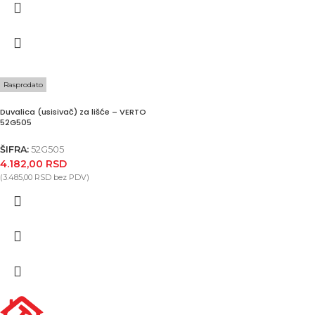
Rasprodato
Duvalica (usisivač) za lišće – VERTO
52G505
ŠIFRA:
52G505
4.182,00
RSD
(
3.485,00
RSD
bez PDV)