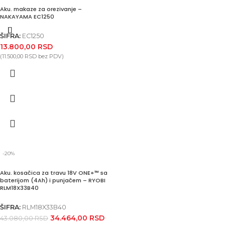
Aku. makaze za orezivanje –
NAKAYAMA EC1250
ŠIFRA:
EC1250
13.800,00
RSD
(
11.500,00
RSD
bez PDV)
-20%
Aku. kosačica za travu 18V ONE+™ sa
baterijom (4Ah) i punjačem – RYOBI
RLM18X33B40
ŠIFRA:
RLM18X33B40
34.464,00
RSD
43.080,00
RSD