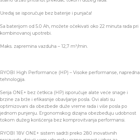
stalno držati pritisnut prekidač tokom dužeg rada.
Uređaj se isporučuje bez baterije i punjača!
Sa baterijom od 5.0 Ah, možete očekivati oko 22 minuta rada pri
kombinovanoj upotrebi.
Maks. zapremina vazduha – 12,7 m³/min.
RYOBI High Performance (HP) – Visoke performanse, napredna
tehnologija.
Serija ONE+ bez četkica (HP) isporučuje alate veće snage i
brzine za brže i efikasnije obavljanje posla. Ovi alati su
optimizovani da obezbede duže vreme rada i više posla po
jednom punjenju. Ergonomskog dizajna obezbeđuju udobnost
tokom dužeg korišćenja bez komprovitvanja performansi.
RYOBI 18V ONE+ sistem sadrži preko 280 inovativnih