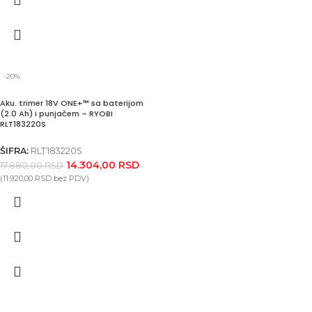
-20%
Aku. trimer 18V ONE+™ sa baterijom
(2.0 Ah) i punjačem – RYOBI
RLT183220S
ŠIFRA:
RLT183220S
14.304,00
RSD
17.880,00
RSD
(
11.920,00
RSD
bez PDV)