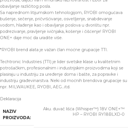
proizvoda, dajući vam vrhunsku raznovrsnost i izbor za
obavljanje različitog posla.
Sa naprednom litijumskom tehnologijom, RYOBI omogućava
bušenje, sečenje, pričvršćivanje, osvetljenje, snabdevanje
vodom, hlađenje kao i obavljanje poslova u dvorištu npr.
podrezivanje, pravljenje ivičnjaka, košenje i čišćenje! RYOBI
ONE+ daje moć da uradite više.
*RYOBI brend alata je važan član moćne grupacije TTI.
Techtronic Industries (TTI) je lider svetske klase u kvalitetnim
potrošačkim, profesionalnim i industrijskim proizvodima koji se
plasiraju u industriju za uređenje doma i bašte, za popravke i
industriju građevinarstva. Neki od moćnih brendova grupacije su
npr. MILWAUKEE, RYOBI, AEG…itd.
Deklaracija
Aku. duvač lišća (Whisper™) 18V ONE+™
NAZIV
HP – RYOBI RY18BLXD-0
PROIZVODA: