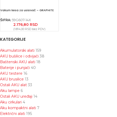
Vakum kesa za usisivač – GRAPHITE
ŠIFRA:
59G607-14X
2.176,80
RSD
(
1.814,00
RSD
bez PDV)
KATEGORIJE
Akumulatorski alati
159
AKU bušilice i odvijači
38
Baštenski AKU alati
18
Baterije i punjači
40
AKU testere
16
AKU brusilice
13
Ostali AKU alat
33
Aku lampe
6
Ostali AKU uređaji
14
Aku cirkulari
4
Aku kompaktni alati
7
Električni alati
195