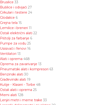
Brusilice
33
Bušilice i odvijači
27
Cirkulari i testere
24
Glodalice
6
Grejna tela
15
Lemilice i breneri
11
Ostali električni alati
22
Pištolji za farbanje
6
Pumpe za vodu
25
Usisivači i fenovi
16
Ventilatori
13
Alati i oprema
468
Oprema za zavarivanje
13
Pneumatski alati i kompresori
63
Benzinski alati
30
Građevinski alati
19
Kutije - Klaseri - Torbe
48
Ostali alati i oprema
25
Merni alati
128
Lenjiri metri i merne trake
33