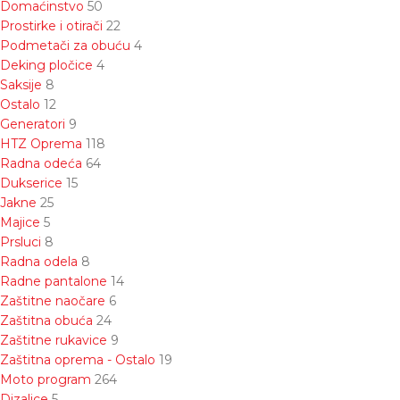
Domaćinstvo
50
Prostirke i otirači
22
Podmetači za obuću
4
Deking pločice
4
Saksije
8
Ostalo
12
Generatori
9
HTZ Oprema
118
Radna odeća
64
Dukserice
15
Jakne
25
Majice
5
Prsluci
8
Radna odela
8
Radne pantalone
14
Zaštitne naočare
6
Zaštitna obuća
24
Zaštitne rukavice
9
Zaštitna oprema - Ostalo
19
Moto program
264
Dizalice
5