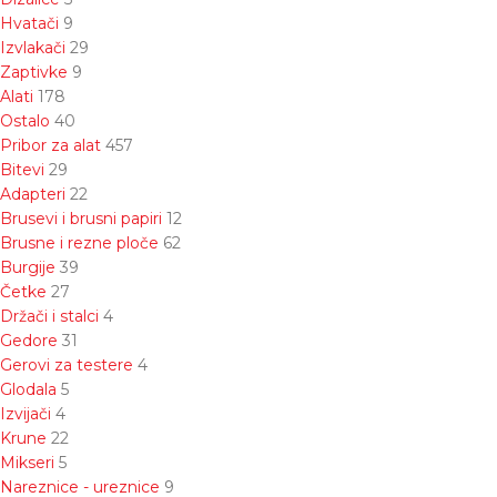
Hvatači
9
Izvlakači
29
Zaptivke
9
Alati
178
Ostalo
40
Pribor za alat
457
Bitevi
29
Adapteri
22
Brusevi i brusni papiri
12
Brusne i rezne ploče
62
Burgije
39
Četke
27
Držači i stalci
4
Gedore
31
Gerovi za testere
4
Glodala
5
Izvijači
4
Krune
22
Mikseri
5
Nareznice - ureznice
9