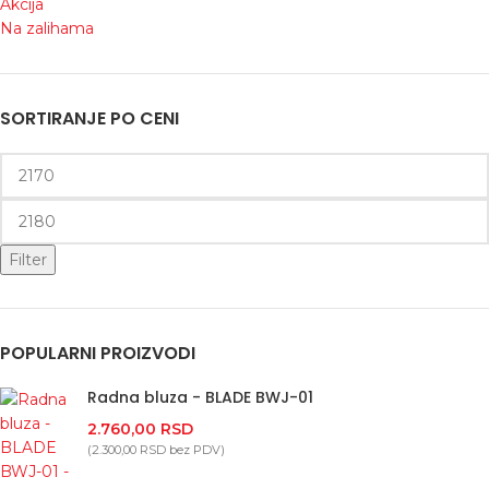
Akcija
Na zalihama
SORTIRANJE PO CENI
Filter
POPULARNI PROIZVODI
Radna bluza - BLADE BWJ-01
2.760,00
RSD
(
2.300,00
RSD
bez PDV)