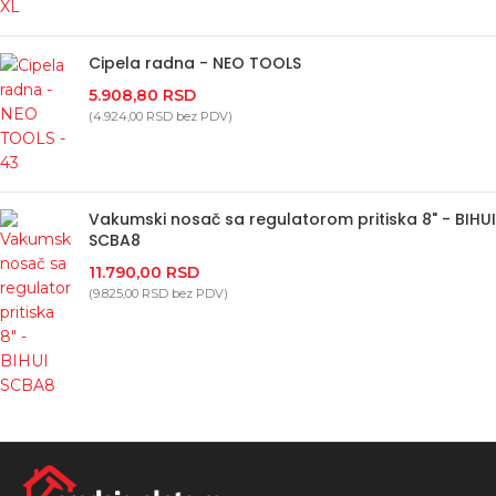
Cipela radna - NEO TOOLS
5.908,80
RSD
(
4.924,00
RSD
bez PDV)
Vakumski nosač sa regulatorom pritiska 8" - BIHUI
SCBA8
11.790,00
RSD
(
9.825,00
RSD
bez PDV)