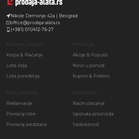
Nikole Demonje 42a | Beograd
office@prodaja-alata.rs
(+381) 011/412-76-27
KORISNI LINKOVI
PRODAJA
Korpa & Plaćanje
Akcije & Popusti
Lista želja
Novo u ponudi
Lista poređenja
Kuponi & Pokloni
REKLAMACIJA
KUPOVINA
Reklamacije
Načini plaćanja
Povraćaj robe
Isporuka proizvoda
Povraćaj sredstava
Saobraznost