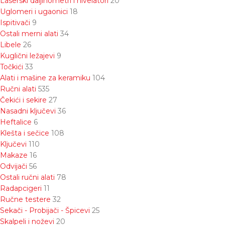
Laserski daljinometri i nivelatori
20
Uglomeri i ugaonici
18
Ispitivači
9
Ostali merni alati
34
Libele
26
Kuglični ležajevi
9
Točkići
33
Alati i mašine za keramiku
104
Ručni alati
535
Čekići i sekire
27
Nasadni ključevi
36
Heftalice
6
Klešta i sečice
108
Ključevi
110
Makaze
16
Odvijači
56
Ostali ručni alati
78
Radapcigeri
11
Ručne testere
32
Sekači - Probijači - Špicevi
25
Skalpeli i noževi
20