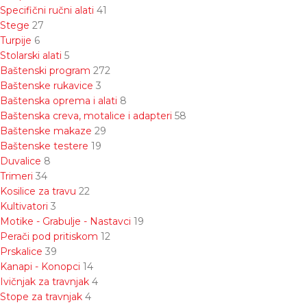
Specifični ručni alati
41
Stege
27
Turpije
6
Stolarski alati
5
Baštenski program
272
Baštenske rukavice
3
Baštenska oprema i alati
8
Baštenska creva, motalice i adapteri
58
Baštenske makaze
29
Baštenske testere
19
Duvalice
8
Trimeri
34
Kosilice za travu
22
Kultivatori
3
Motike - Grabulje - Nastavci
19
Perači pod pritiskom
12
Prskalice
39
Kanapi - Konopci
14
Ivičnjak za travnjak
4
Stope za travnjak
4