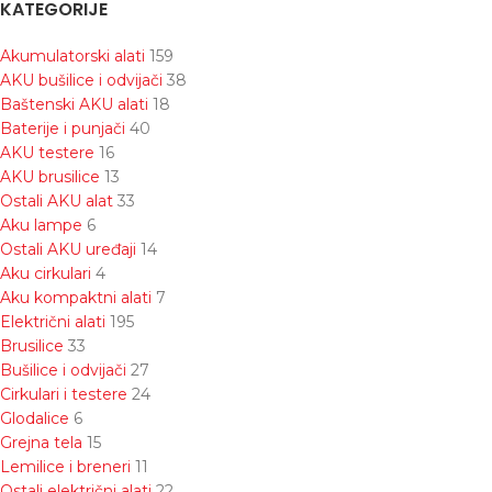
KATEGORIJE
Akumulatorski alati
159
AKU bušilice i odvijači
38
Baštenski AKU alati
18
Baterije i punjači
40
AKU testere
16
AKU brusilice
13
Ostali AKU alat
33
Aku lampe
6
Ostali AKU uređaji
14
Aku cirkulari
4
Aku kompaktni alati
7
Električni alati
195
Brusilice
33
Bušilice i odvijači
27
Cirkulari i testere
24
Glodalice
6
Grejna tela
15
Lemilice i breneri
11
Ostali električni alati
22