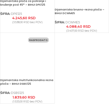
Dijamantska ploča za poliranje i
brušenje pod 45° – BIHUI DPE125
Dijamantska brusno-rezna ploča –
BIHUI DCWME5
ŠIFRA:
DPE125
4.245,60
RSD
(
3.538,00
RSD
bez PDV)
ŠIFRA:
DCWME5
4.088,40
RSD
(
3.407,00
RSD
bez PDV)
RASPRODATO
Dijamantska multifunkcionalna rezna
ploča – BIHUI DSBS125
ŠIFRA:
DSBS125
1.839,60
RSD
(
1.533,00
RSD
bez PDV)