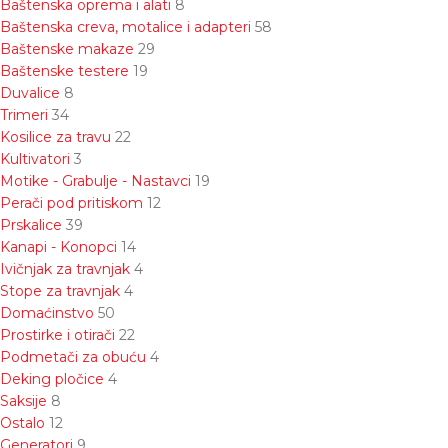
Baštenska oprema i alati
8
Baštenska creva, motalice i adapteri
58
Baštenske makaze
29
Baštenske testere
19
Duvalice
8
Trimeri
34
Kosilice za travu
22
Kultivatori
3
Motike - Grabulje - Nastavci
19
Perači pod pritiskom
12
Prskalice
39
Kanapi - Konopci
14
Ivičnjak za travnjak
4
Stope za travnjak
4
Domaćinstvo
50
Prostirke i otirači
22
Podmetači za obuću
4
Deking pločice
4
Saksije
8
Ostalo
12
Generatori
9