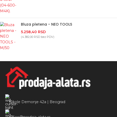
Bluza pletena - NEO TOOLS
5.258,40
RSD
(
4.382,00
RSD
bez PDV)
Nikole Demonje 42a | Beograd