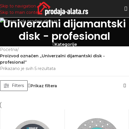
Skip to navigation
Skip to main content
Univerzalni dijamantski
disk - profesional
Kategorije
Početna
/
Proizvod označen „Univerzalni dijamantski disk -
profesional“
Prikazano je svih 5 rezultata
Filters
Prikaz filtera