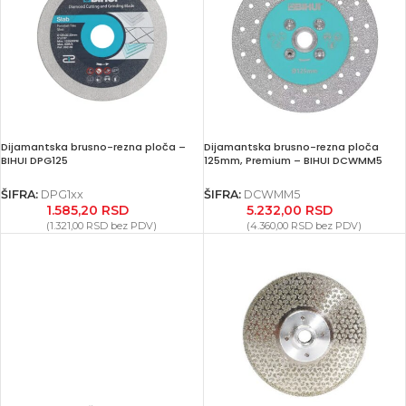
Dijamantska brusno-rezna ploča –
Dijamantska brusno-rezna ploča
BIHUI DPG125
125mm, Premium – BIHUI DCWMM5
ŠIFRA:
DPG1xx
ŠIFRA:
DCWMM5
1.585,20
RSD
5.232,00
RSD
(
1.321,00
RSD
bez PDV)
(
4.360,00
RSD
bez PDV)