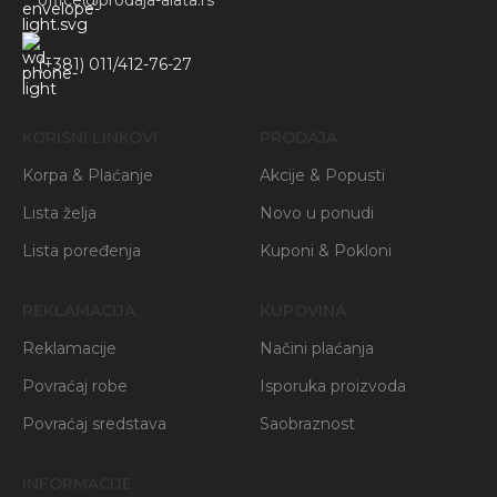
office@prodaja-alata.rs
(+381) 011/412-76-27
KORISNI LINKOVI
PRODAJA
Korpa & Plaćanje
Akcije & Popusti
Lista želja
Novo u ponudi
Lista poređenja
Kuponi & Pokloni
REKLAMACIJA
KUPOVINA
Reklamacije
Načini plaćanja
Povraćaj robe
Isporuka proizvoda
Povraćaj sredstava
Saobraznost
INFORMACIJE