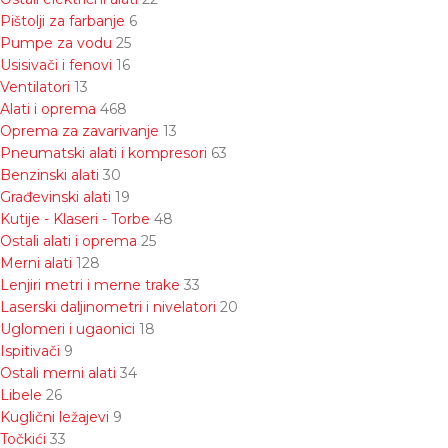
Pištolji za farbanje
6
Pumpe za vodu
25
Usisivači i fenovi
16
Ventilatori
13
Alati i oprema
468
Oprema za zavarivanje
13
Pneumatski alati i kompresori
63
Benzinski alati
30
Građevinski alati
19
Kutije - Klaseri - Torbe
48
Ostali alati i oprema
25
Merni alati
128
Lenjiri metri i merne trake
33
Laserski daljinometri i nivelatori
20
Uglomeri i ugaonici
18
Ispitivači
9
Ostali merni alati
34
Libele
26
Kuglični ležajevi
9
Točkići
33