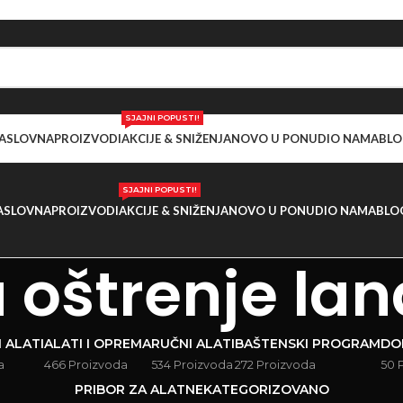
SJAJNI POPUSTI!
ASLOVNA
PROIZVODI
AKCIJE & SNIŽENJA
NOVO U PONUDI
O NAMA
BLO
SJAJNI POPUSTI!
ASLOVNA
PROIZVODI
AKCIJE & SNIŽENJA
NOVO U PONUDI
O NAMA
BLO
a oštrenje la
 ALATI
ALATI I OPREMA
RUČNI ALATI
BAŠTENSKI PROGRAM
DO
a
466 Proizvoda
534 Proizvoda
272 Proizvoda
50 
PRIBOR ZA ALAT
NEKATEGORIZOVANO