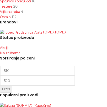
Spojnice i priključci
16
Testere
20
Vijčana roba
4
Ostalo
112
Brendovi
TOPEX
TOPEX
1
Status proizvoda
Akcija
Na zalihama
Sortiranje po ceni
Filter
Popularni proizvodi