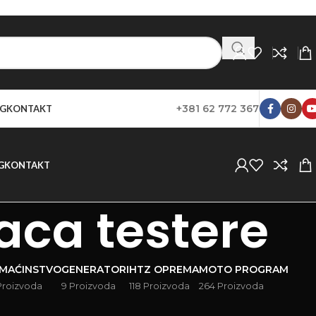
+381 62 772 367
G
KONTAKT
G
KONTAKT
naca testere
MAĆINSTVO
GENERATORI
HTZ OPREMA
MOTO PROGRAM
Proizvoda
9 Proizvoda
118 Proizvoda
264 Proizvoda