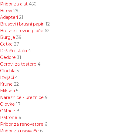
Pribor za alat
456
Bitevi
29
Adapteri
21
Brusevi i brusni papiri
12
Brusne i rezne ploče
62
Burgije
39
Četke
27
Držači i stalci
4
Gedore
31
Gerovi za testere
4
Glodala
5
Izvijači
4
Krune
22
Mikseri
5
Nareznice - ureznice
9
Olovke
17
Oštrice
8
Patrone
6
Pribor za renovatore
6
Pribor za usisivače
6