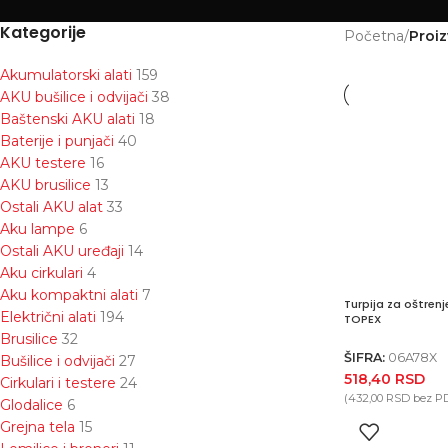
Kategorije
Početna
/
Proiz
Akumulatorski alati
159
AKU bušilice i odvijači
38
Baštenski AKU alati
18
Baterije i punjači
40
AKU testere
16
AKU brusilice
13
Ostali AKU alat
33
Aku lampe
6
Ostali AKU uređaji
14
Aku cirkulari
4
Aku kompaktni alati
7
Turpija za oštren
Električni alati
194
TOPEX
Brusilice
32
ŠIFRA:
06A78X
Bušilice i odvijači
27
518,40
RSD
Cirkulari i testere
24
(
432,00
RSD
bez P
Glodalice
6
Grejna tela
15