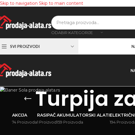
Skip to navigation
Skip to main content
ODABIR KATEGORIJE
SVI PROIZVODI
N
N
Turpija z
AKCIJA
RASIPAČ
AKUMULATORSKI ALATI
ELEKTRIČNI
74 Proizvoda
1 Proizvod
159 Proizvoda
194 Proizvod