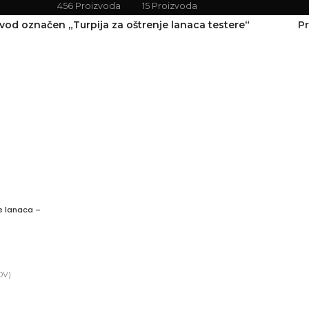
456 Proizvoda
15 Proizvoda
vod označen „Turpija za oštrenje lanaca testere“
Pr
je lanaca –
DV)