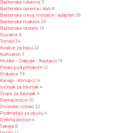
Baštenske rukavice
3
Baštenska oprema i alati
8
Baštenska creva, motalice i adapteri
58
Baštenske makaze
29
Baštenske testere
19
Duvalice
8
Trimeri
34
Kosilice za travu
22
Kultivatori
3
Motike - Grabulje - Nastavci
19
Perači pod pritiskom
12
Prskalice
39
Kanapi - Konopci
14
Ivičnjak za travnjak
4
Stope za travnjak
4
Domaćinstvo
50
Prostirke i otirači
22
Podmetači za obuću
4
Deking pločice
4
Saksije
8
Ostalo
12