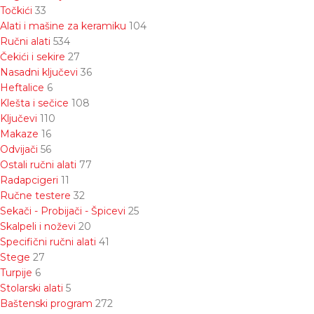
Točkići
33
Alati i mašine za keramiku
104
Ručni alati
534
Čekići i sekire
27
Nasadni ključevi
36
Heftalice
6
Klešta i sečice
108
Ključevi
110
Makaze
16
Odvijači
56
Ostali ručni alati
77
Radapcigeri
11
Ručne testere
32
Sekači - Probijači - Špicevi
25
Skalpeli i noževi
20
Specifični ručni alati
41
Stege
27
Turpije
6
Stolarski alati
5
Baštenski program
272