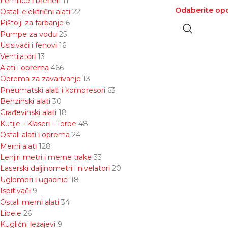
Lemilice i breneri
11
Odaberite opc
Ostali električni alati
22
Pištolji za farbanje
6
Pumpe za vodu
25
Usisivači i fenovi
16
Ventilatori
13
Alati i oprema
466
Oprema za zavarivanje
13
Pneumatski alati i kompresori
63
Benzinski alati
30
Građevinski alati
18
Kutije - Klaseri - Torbe
48
Ostali alati i oprema
24
Merni alati
128
Lenjiri metri i merne trake
33
Laserski daljinometri i nivelatori
20
Uglomeri i ugaonici
18
Ispitivači
9
Ostali merni alati
34
Libele
26
Kuglični ležajevi
9