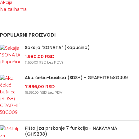
Akcija
Na zalihama
POPULARNI PROIZVODI
Saksija "SONATA" (Kapućino)
1.980,00
RSD
(
1.650,00
RSD
bez PDV)
Aku. čekić-bušilica (SDS+) - GRAPHITE 58G009
7.896,00
RSD
(
6.580,00
RSD
bez PDV)
Pištolj za prskanje 7 funkcija - NAKAYAMA
(GH9208)