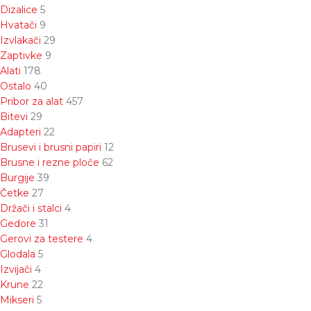
Dizalice
5
Hvatači
9
Izvlakači
29
Zaptivke
9
Alati
178
Ostalo
40
Pribor za alat
457
Bitevi
29
Adapteri
22
Brusevi i brusni papiri
12
Brusne i rezne ploče
62
Burgije
39
Četke
27
Držači i stalci
4
Gedore
31
Gerovi za testere
4
Glodala
5
Izvijači
4
Krune
22
Mikseri
5