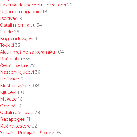
Laserski daljinometri i nivelatori
20
Uglomeri i ugaonici
18
Ispitivači
9
Ostali merni alati
34
Libele
26
Kuglični ležajevi
9
Točkići
33
Alati i mašine za keramiku
104
Ručni alati
535
Čekići i sekire
27
Nasadni ključevi
36
Heftalice
6
Klešta i sečice
108
Ključevi
110
Makaze
16
Odvijači
56
Ostali ručni alati
78
Radapcigeri
11
Ručne testere
32
Sekači - Probijači - Špicevi
25