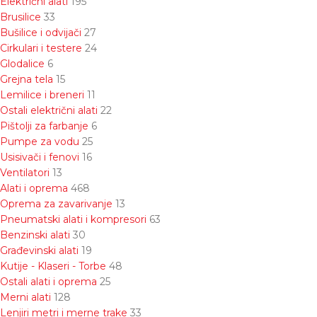
Električni alati
195
Brusilice
33
Bušilice i odvijači
27
Cirkulari i testere
24
Glodalice
6
Grejna tela
15
Lemilice i breneri
11
Ostali električni alati
22
Pištolji za farbanje
6
Pumpe za vodu
25
Usisivači i fenovi
16
Ventilatori
13
Alati i oprema
468
Oprema za zavarivanje
13
Pneumatski alati i kompresori
63
Benzinski alati
30
Građevinski alati
19
Kutije - Klaseri - Torbe
48
Ostali alati i oprema
25
Merni alati
128
Lenjiri metri i merne trake
33