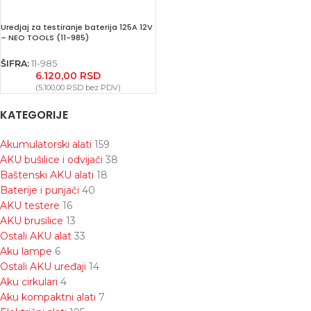
Uredjaj za testiranje baterija 125A 12V
– NEO TOOLS (11-985)
ŠIFRA:
11-985
6.120,00
RSD
(
5.100,00
RSD
bez PDV)
KATEGORIJE
Akumulatorski alati
159
AKU bušilice i odvijači
38
Baštenski AKU alati
18
Baterije i punjači
40
AKU testere
16
AKU brusilice
13
Ostali AKU alat
33
Aku lampe
6
Ostali AKU uređaji
14
Aku cirkulari
4
Aku kompaktni alati
7