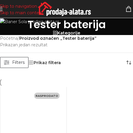
Skip to navigation
Skip to main content
Tester baterija
Kategorije
Početna
/
Proizvod označen „Tester baterija“
Prikazan jedan rezultat
Filters
Prikaz filtera
RASPRODATO