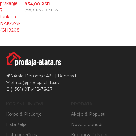
834,00
RSD
(
695,00
RSD
bez PDV)
Nikole Demonje 42a | Beograd
office@prodaja-alata.rs
(+381) 011/412-76-27
KORISNI LINKOVI
PRODAJA
Korpa & Plaćanje
Akcije & Popusti
Lista želja
Novo u ponudi
Lista poređenja
Kuponi & Pokloni