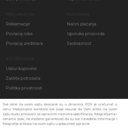
REKLAMACIJA
KUPOVINA
Reklamacije
Načini plaćanja
Povraćaj robe
Isporuka proizvoda
Povraćaj sredstava
Saobraznost
INFORMACIJE
Uslovi kupovine
Zaštita potrošača
Politika privatnosti
Sve cene na ovom sajtu iskazane su u dinarima. PDV je uračunat u
cenu. Maksimalno koristimo sve svoje resurse da Vam artikli na ovom
sajtu budu prikazani sa ispravnim nazivima specifikacija, fotografijama i
cenama. Ipak, ne možemo garantovati da su sve navedene informacije i
fotografije artikala na ovom sajtu u potpunosti ispravne.