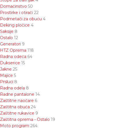
Stope za travnjak
4
Domaćinstvo
50
Prostirke i otirači
22
Podmetači za obuću
4
Deking pločice
4
Saksije
8
Ostalo
12
Generatori
9
HTZ Oprema
118
Radna odeća
64
Dukserice
15
Jakne
25
Majice
5
Prsluci
8
Radna odela
8
Radne pantalone
14
Zaštitne naočare
6
Zaštitna obuća
24
Zaštitne rukavice
9
Zaštitna oprema - Ostalo
19
Moto program
264