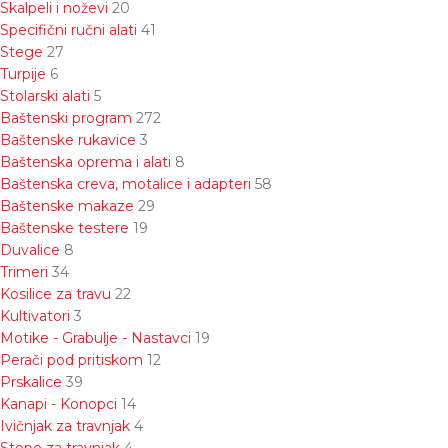
Skalpeli i noževi
20
Specifični ručni alati
41
Stege
27
Turpije
6
Stolarski alati
5
Baštenski program
272
Baštenske rukavice
3
Baštenska oprema i alati
8
Baštenska creva, motalice i adapteri
58
Baštenske makaze
29
Baštenske testere
19
Duvalice
8
Trimeri
34
Kosilice za travu
22
Kultivatori
3
Motike - Grabulje - Nastavci
19
Perači pod pritiskom
12
Prskalice
39
Kanapi - Konopci
14
Ivičnjak za travnjak
4