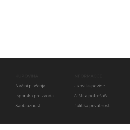
KUPOVINA
INFORMACIJE
Načini plaćanja
Uslovi kupovine
Isporuka proizvoda
Zaštita potrošača
Saobraznost
Politika privatnosti