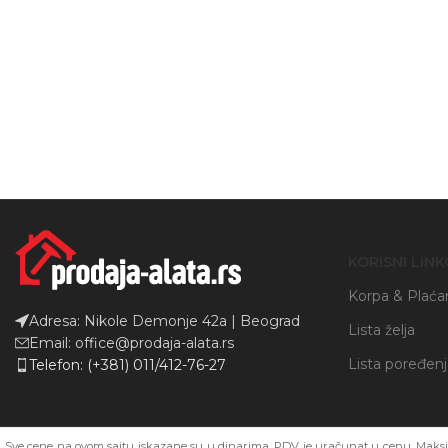
Instagram
YouTube
KORISNI LINK
Korpa & Plaća
Adresa: Nikole Demonje 42a | Beograd
Lista želja
Email: office@prodaja-alata.rs
Lista poređen
Telefon: (+381) 011/412-76-27
Sve cene na ovom sajtu iskazane su u dinarima. PDV je uračunat u cenu. Maksim