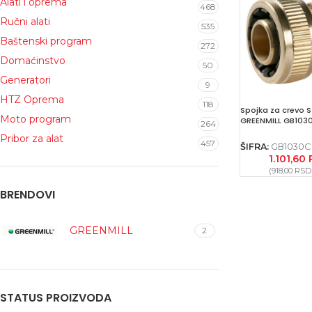
Alati i oprema
468
Ručni alati
535
Baštenski program
272
Domaćinstvo
50
Generatori
9
HTZ Oprema
118
Spojka za crevo 
Moto program
GREENMILL GB103
264
Pribor za alat
457
ŠIFRA:
GB1030C
1.101,60
(
918,00
RSD
BRENDOVI
GREENMILL
2
STATUS PROIZVODA