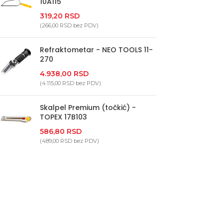
10A115
319,20
RSD
(
266,00
RSD
bez PDV)
Refraktometar - NEO TOOLS 11-
270
4.938,00
RSD
(
4.115,00
RSD
bez PDV)
Skalpel Premium (točkić) -
TOPEX 17B103
586,80
RSD
(
489,00
RSD
bez PDV)