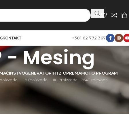
+381 62 772 367
G
KONTAKT
P - Mesing
MAĆINSTVO
GENERATORI
HTZ OPREMA
MOTO PROGRAM
Proizvoda
9 Proizvoda
118 Proizvoda
264 Proizvoda
ikaži
20
30
40
50