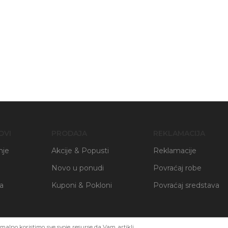
OVI
PRODAJA
REKLAMACIJA
nje
Akcije & Popusti
Reklamacije
Novo u ponudi
Povraćaj robe
ja
Kuponi & Pokloni
Povraćaj sredstava
alno koristimo sve svoje resurse da Vam artikli