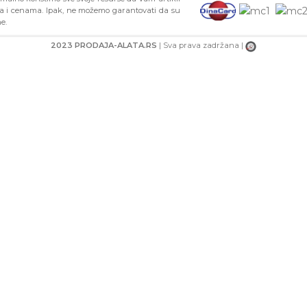
ma i cenama. Ipak, ne možemo garantovati da su
e.
2023 PRODAJA-ALATA.RS
| Sva prava zadržana |