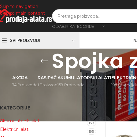
Skip to navigation
Skip to main content
ODABIR KATEGORIJE
SVI PROIZVODI
N
Spojka 
AKCIJA
RASIPAČ
AKUMULATORSKI ALATI
ELEKTRIČNI
74 Proizvoda
1 Proizvod
159 Proizvoda
195 Proizvod
KATEGORIJE
Početna
/
Proi
Akumulatorski alati
159
Električni alati
195