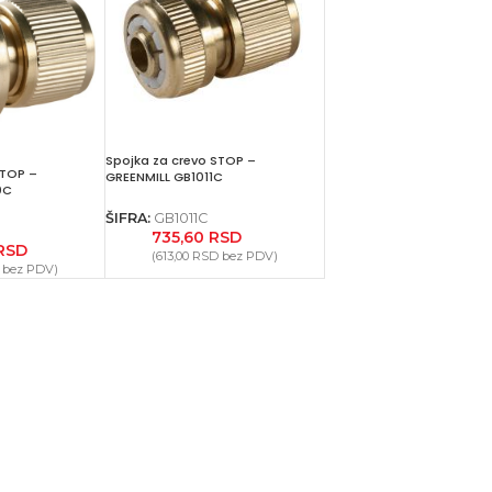
Spojka za crevo STOP –
STOP –
GREENMILL GB1011C
0C
ŠIFRA:
GB1011C
735,60
RSD
RSD
(
613,00
RSD
bez PDV)
bez PDV)