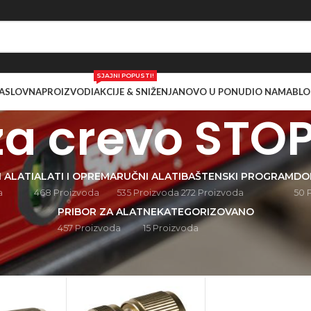
SJAJNI POPUSTI!
ASLOVNA
PROIZVODI
AKCIJE & SNIŽENJA
NOVO U PONUDI
O NAMA
BLO
za crevo STO
 ALATI
ALATI I OPREMA
RUČNI ALATI
BAŠTENSKI PROGRAM
DO
a
468 Proizvoda
535 Proizvoda
272 Proizvoda
50 
PRIBOR ZA ALAT
NEKATEGORIZOVANO
457 Proizvoda
15 Proizvoda
zvod označen „Spojka za crevo STOP - Mesing“
Pr