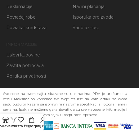
Reklamacije
Načini plaćanja
Povraćaj robe
Isporuka proizvoda
Povraćaj sredstava
Saobraznost
INFORMACIJE
Uslovi kupovine
Zaštita potrošača
Politika privatnosti
Sve cene na ovom sajtu iskazane su u dinarima. PDV je uračunat u
cenu. Maksimalno koristimo sve svoje resurse da Vam artikli na ovom
sajtu budu prikazani sa ispravnim nazivima specifikacija, fotografijama i
cenama. Ipak, ne možemo garantovati da su sve navedene informacije i
fotografije artikala na ovom sajtu u potpunosti ispravne.
odavnica
Filteri
Lista želja
Korpa
Moj nalog