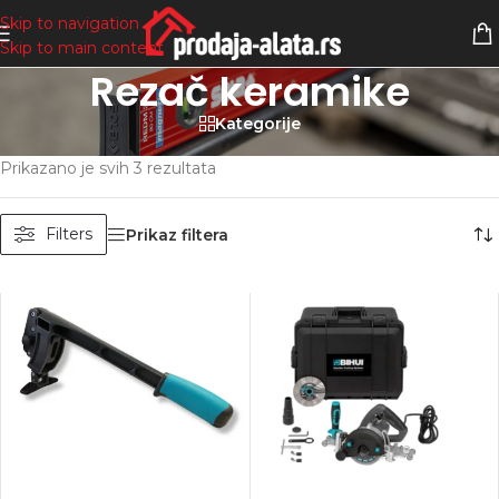
Skip to navigation
Skip to main content
Rezač keramike
Kategorije
Početna
/
Proizvod označen „Rezač keramike“
Prikazano je svih 3 rezultata
Filters
Prikaz filtera