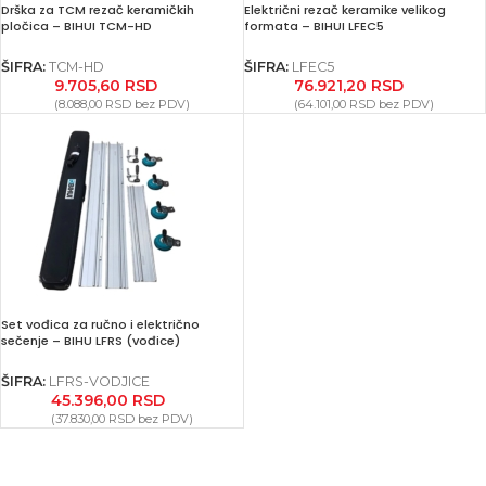
Drška za TCM rezač keramičkih
Električni rezač keramike velikog
pločica – BIHUI TCM-HD
formata – BIHUI LFEC5
ŠIFRA:
TCM-HD
ŠIFRA:
LFEC5
9.705,60
RSD
76.921,20
RSD
(
8.088,00
RSD
bez PDV)
(
64.101,00
RSD
bez PDV)
Set vođica za ručno i električno
sečenje – BIHU LFRS (vođice)
ŠIFRA:
LFRS-VODJICE
45.396,00
RSD
(
37.830,00
RSD
bez PDV)