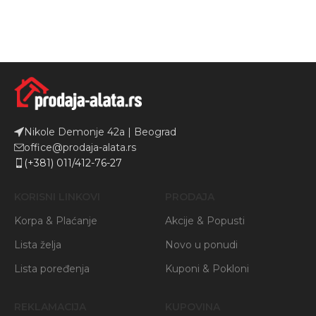
Nikole Demonje 42a | Beograd
office@prodaja-alata.rs
(+381) 011/412-76-27
KORISNI LINKOVI
PRODAJA
Korpa & Plaćanje
Akcije & Popusti
Lista želja
Novo u ponudi
Lista poređenja
Kuponi & Pokloni
REKLAMACIJA
KUPOVINA