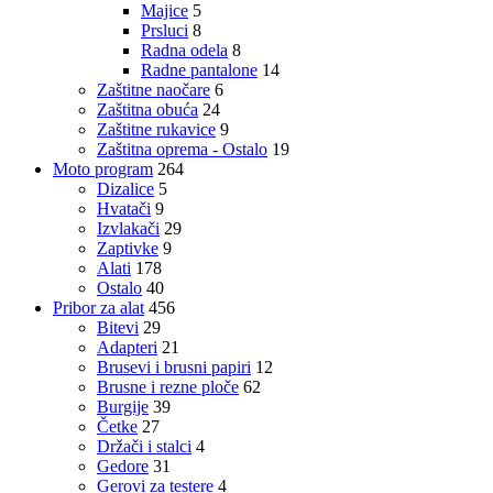
Majice
5
Prsluci
8
Radna odela
8
Radne pantalone
14
Zaštitne naočare
6
Zaštitna obuća
24
Zaštitne rukavice
9
Zaštitna oprema - Ostalo
19
Moto program
264
Dizalice
5
Hvatači
9
Izvlakači
29
Zaptivke
9
Alati
178
Ostalo
40
Pribor za alat
456
Bitevi
29
Adapteri
21
Brusevi i brusni papiri
12
Brusne i rezne ploče
62
Burgije
39
Četke
27
Držači i stalci
4
Gedore
31
Gerovi za testere
4