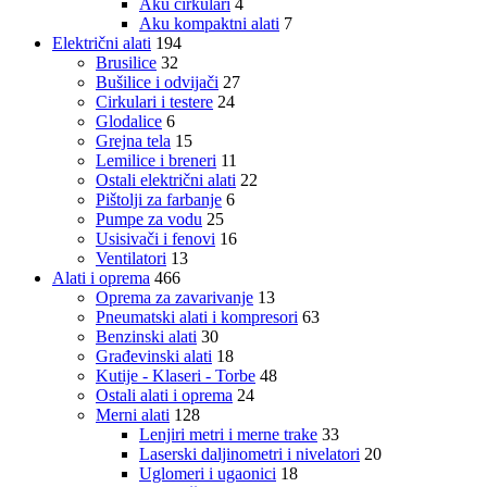
Aku cirkulari
4
Aku kompaktni alati
7
Električni alati
194
Brusilice
32
Bušilice i odvijači
27
Cirkulari i testere
24
Glodalice
6
Grejna tela
15
Lemilice i breneri
11
Ostali električni alati
22
Pištolji za farbanje
6
Pumpe za vodu
25
Usisivači i fenovi
16
Ventilatori
13
Alati i oprema
466
Oprema za zavarivanje
13
Pneumatski alati i kompresori
63
Benzinski alati
30
Građevinski alati
18
Kutije - Klaseri - Torbe
48
Ostali alati i oprema
24
Merni alati
128
Lenjiri metri i merne trake
33
Laserski daljinometri i nivelatori
20
Uglomeri i ugaonici
18