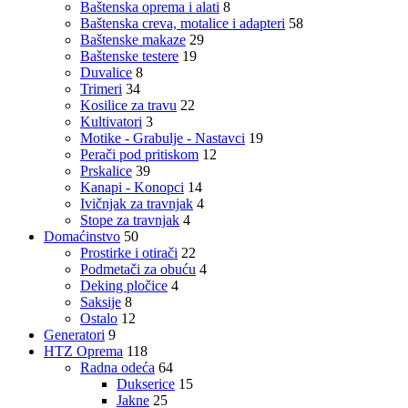
Baštenska oprema i alati
8
Baštenska creva, motalice i adapteri
58
Baštenske makaze
29
Baštenske testere
19
Duvalice
8
Trimeri
34
Kosilice za travu
22
Kultivatori
3
Motike - Grabulje - Nastavci
19
Perači pod pritiskom
12
Prskalice
39
Kanapi - Konopci
14
Ivičnjak za travnjak
4
Stope za travnjak
4
Domaćinstvo
50
Prostirke i otirači
22
Podmetači za obuću
4
Deking pločice
4
Saksije
8
Ostalo
12
Generatori
9
HTZ Oprema
118
Radna odeća
64
Dukserice
15
Jakne
25