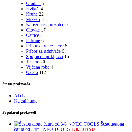
Glodala
5
Izvijači
4
Krune
22
Mikseri
5
Nareznice - ureznice
9
Olovke
17
Oštrice
8
Patrone
6
Pribor za renovatore
6
Pribor za usisivače
6
Spojnice i priključci
16
Testere
20
Vijčana roba
4
Ostalo
112
Status proizvoda
Akcija
Na zalihama
Popularni proizvodi
Šestougaona
čaura od 3/8" - NEO TOOLS
178,80
RSD