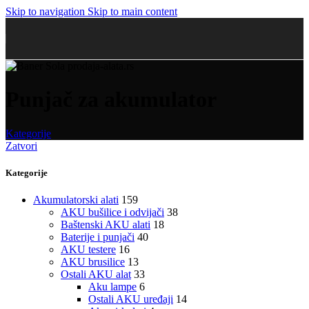
Skip to navigation
Skip to main content
Punjač za akumulator
Kategorije
Zatvori
Kategorije
Akumulatorski alati
159
AKU bušilice i odvijači
38
Baštenski AKU alati
18
Baterije i punjači
40
AKU testere
16
AKU brusilice
13
Ostali AKU alat
33
Aku lampe
6
Ostali AKU uređaji
14