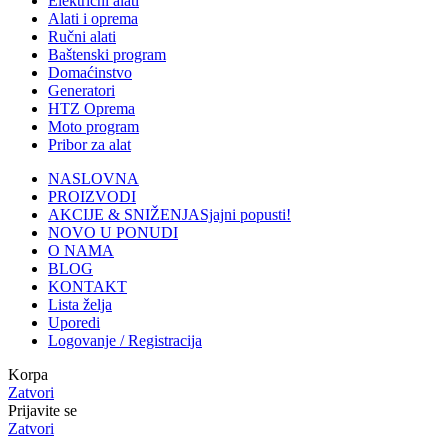
Električni alati
Alati i oprema
Ručni alati
Baštenski program
Domaćinstvo
Generatori
HTZ Oprema
Moto program
Pribor za alat
NASLOVNA
PROIZVODI
AKCIJE & SNIŽENJA
Sjajni popusti!
NOVO U PONUDI
O NAMA
BLOG
KONTAKT
Lista želja
Uporedi
Logovanje / Registracija
Korpa
Zatvori
Prijavite se
Zatvori