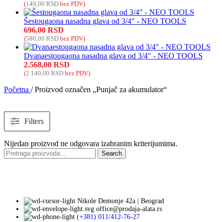
(
149,00
RSD
bez PDV)
Šestougaona nasadna glava od 3/4" - NEO TOOLS
696,00
RSD
(
580,00
RSD
bez PDV)
Dvanaestougaona nasadna glava od 3/4" - NEO TOOLS
2.568,00
RSD
(
2.140,00
RSD
bez PDV)
Početna
/
Proizvod označen „Punjač za akumulator“
Filters
Nijedan proizvod ne odgovara izabranim kriterijumima.
Search
Nikole Demonje 42a | Beograd
office@prodaja-alata.rs
(+381) 011/412-76-27