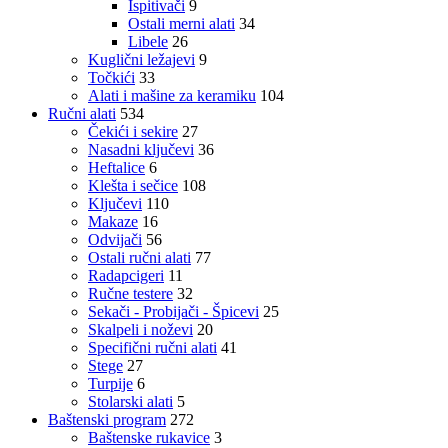
Ispitivači
9
Ostali merni alati
34
Libele
26
Kuglični ležajevi
9
Točkići
33
Alati i mašine za keramiku
104
Ručni alati
534
Čekići i sekire
27
Nasadni ključevi
36
Heftalice
6
Klešta i sečice
108
Ključevi
110
Makaze
16
Odvijači
56
Ostali ručni alati
77
Radapcigeri
11
Ručne testere
32
Sekači - Probijači - Špicevi
25
Skalpeli i noževi
20
Specifični ručni alati
41
Stege
27
Turpije
6
Stolarski alati
5
Baštenski program
272
Baštenske rukavice
3