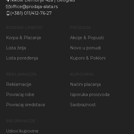
Nikole Demonje 42a | Beograd
office@prodaja-alata.rs
(+381) 011/412-76-27
KORISNI LINKOVI
PRODAJA
Korpa & Plaćanje
Akcije & Popusti
Lista želja
Novo u ponudi
Lista poređenja
Kuponi & Pokloni
REKLAMACIJA
KUPOVINA
Reklamacije
Načini plaćanja
Povraćaj robe
Isporuka proizvoda
Povraćaj sredstava
Saobraznost
INFORMACIJE
Uslovi kupovine