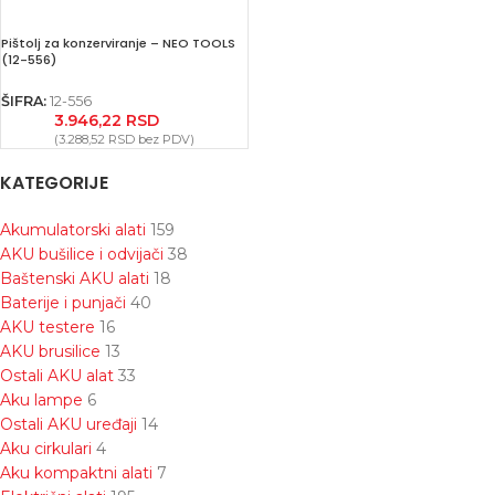
Pištolj za konzerviranje – NEO TOOLS
(12-556)
ŠIFRA:
12-556
3.946,22
RSD
(
3.288,52
RSD
bez PDV)
KATEGORIJE
Akumulatorski alati
159
AKU bušilice i odvijači
38
Baštenski AKU alati
18
Baterije i punjači
40
AKU testere
16
AKU brusilice
13
Ostali AKU alat
33
Aku lampe
6
Ostali AKU uređaji
14
Aku cirkulari
4
Aku kompaktni alati
7