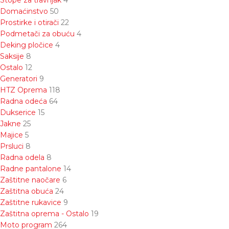
Stope za travnjak
4
Domaćinstvo
50
Prostirke i otirači
22
Podmetači za obuću
4
Deking pločice
4
Saksije
8
Ostalo
12
Generatori
9
HTZ Oprema
118
Radna odeća
64
Dukserice
15
Jakne
25
Majice
5
Prsluci
8
Radna odela
8
Radne pantalone
14
Zaštitne naočare
6
Zaštitna obuća
24
Zaštitne rukavice
9
Zaštitna oprema - Ostalo
19
Moto program
264