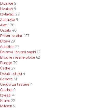
Dizalice
5
Hvatači
9
Izvlakači
29
Zaptivke
9
Alati
178
Ostalo
40
Pribor za alat
457
Bitevi
29
Adapteri
22
Brusevi i brusni papiri
12
Brusne i rezne ploče
62
Burgije
39
Četke
27
Držači i stalci
4
Gedore
31
Gerovi za testere
4
Glodala
5
Izvijači
4
Krune
22
Mikseri
5