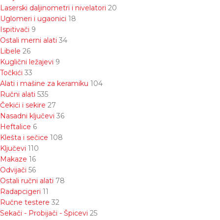
Laserski daljinometri i nivelatori
20
Uglomeri i ugaonici
18
Ispitivači
9
Ostali merni alati
34
Libele
26
Kuglični ležajevi
9
Točkići
33
Alati i mašine za keramiku
104
Ručni alati
535
Čekići i sekire
27
Nasadni ključevi
36
Heftalice
6
Klešta i sečice
108
Ključevi
110
Makaze
16
Odvijači
56
Ostali ručni alati
78
Radapcigeri
11
Ručne testere
32
Sekači - Probijači - Špicevi
25