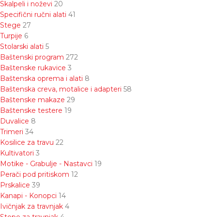
Skalpeli i noževi
20
Specifični ručni alati
41
Stege
27
Turpije
6
Stolarski alati
5
Baštenski program
272
Baštenske rukavice
3
Baštenska oprema i alati
8
Baštenska creva, motalice i adapteri
58
Baštenske makaze
29
Baštenske testere
19
Duvalice
8
Trimeri
34
Kosilice za travu
22
Kultivatori
3
Motike - Grabulje - Nastavci
19
Perači pod pritiskom
12
Prskalice
39
Kanapi - Konopci
14
Ivičnjak za travnjak
4