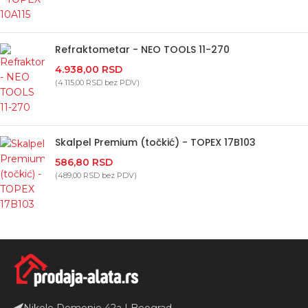
Refraktometar - NEO TOOLS 11-270
4.938,00
RSD
(
4.115,00
RSD
bez PDV)
Skalpel Premium (točkić) - TOPEX 17B103
586,80
RSD
(
489,00
RSD
bez PDV)