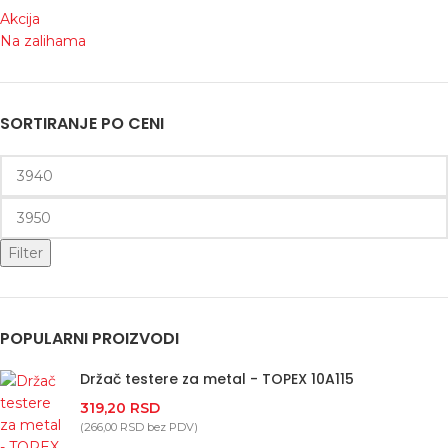
Akcija
Na zalihama
SORTIRANJE PO CENI
Filter
POPULARNI PROIZVODI
Držač testere za metal - TOPEX 10A115
319,20
RSD
(
266,00
RSD
bez PDV)