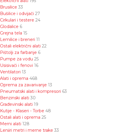
Električni alati
195
Brusilice
33
Bušilice i odvijači
27
Cirkulari i testere
24
Glodalice
6
Grejna tela
15
Lemilice i breneri
11
Ostali električni alati
22
Pištolji za farbanje
6
Pumpe za vodu
25
Usisivači i fenovi
16
Ventilatori
13
Alati i oprema
468
Oprema za zavarivanje
13
Pneumatski alati i kompresori
63
Benzinski alati
30
Građevinski alati
19
Kutije - Klaseri - Torbe
48
Ostali alati i oprema
25
Merni alati
128
Lenjiri metri i merne trake
33