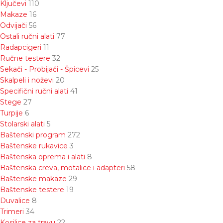
Ključevi
110
Makaze
16
Odvijači
56
Ostali ručni alati
77
Radapcigeri
11
Ručne testere
32
Sekači - Probijači - Špicevi
25
Skalpeli i noževi
20
Specifični ručni alati
41
Stege
27
Turpije
6
Stolarski alati
5
Baštenski program
272
Baštenske rukavice
3
Baštenska oprema i alati
8
Baštenska creva, motalice i adapteri
58
Baštenske makaze
29
Baštenske testere
19
Duvalice
8
Trimeri
34
Kosilice za travu
22