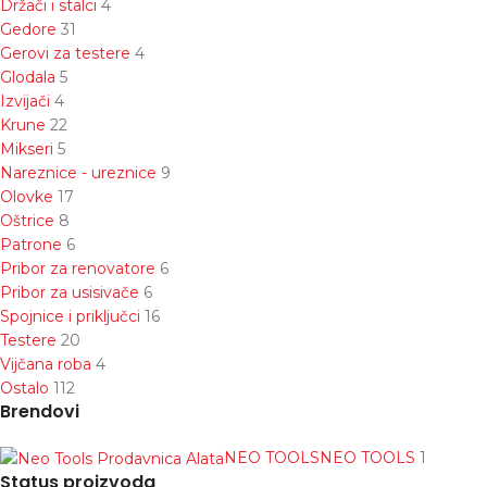
Držači i stalci
4
Gedore
31
Gerovi za testere
4
Glodala
5
Izvijači
4
Krune
22
Mikseri
5
Nareznice - ureznice
9
Olovke
17
Oštrice
8
Patrone
6
Pribor za renovatore
6
Pribor za usisivače
6
Spojnice i priključci
16
Testere
20
Vijčana roba
4
Ostalo
112
Brendovi
NEO TOOLS
NEO TOOLS
1
Status proizvoda