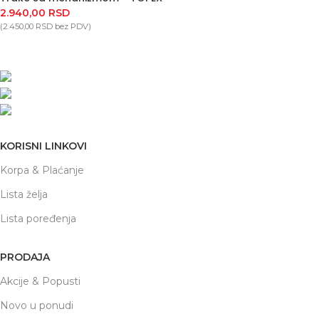
2.940,00
RSD
(
2.450,00
RSD
bez PDV)
Nikole Demonje 42a | Beograd
office@prodaja-alata.rs
(+381) 011/412-76-27
KORISNI LINKOVI
Korpa & Plaćanje
Lista želja
Lista poređenja
PRODAJA
Akcije & Popusti
Novo u ponudi