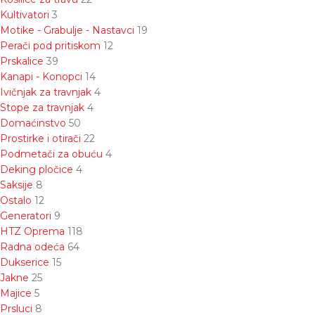
Kultivatori
3
Motike - Grabulje - Nastavci
19
Perači pod pritiskom
12
Prskalice
39
Kanapi - Konopci
14
Ivičnjak za travnjak
4
Stope za travnjak
4
Domaćinstvo
50
Prostirke i otirači
22
Podmetači za obuću
4
Deking pločice
4
Saksije
8
Ostalo
12
Generatori
9
HTZ Oprema
118
Radna odeća
64
Dukserice
15
Jakne
25
Majice
5
Prsluci
8