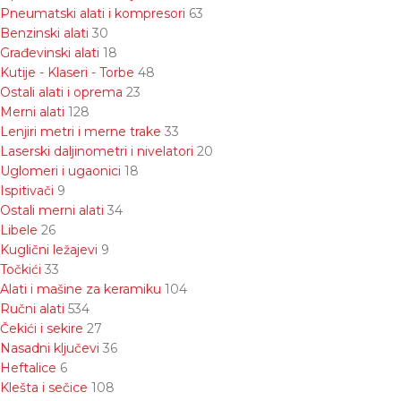
Pneumatski alati i kompresori
63
Benzinski alati
30
Građevinski alati
18
Kutije - Klaseri - Torbe
48
Ostali alati i oprema
23
Merni alati
128
Lenjiri metri i merne trake
33
Laserski daljinometri i nivelatori
20
Uglomeri i ugaonici
18
Ispitivači
9
Ostali merni alati
34
Libele
26
Kuglični ležajevi
9
Točkići
33
Alati i mašine za keramiku
104
Ručni alati
534
Čekići i sekire
27
Nasadni ključevi
36
Heftalice
6
Klešta i sečice
108