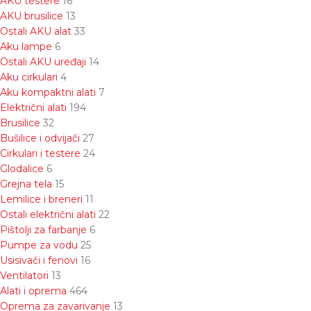
AKU testere
16
AKU brusilice
13
Ostali AKU alat
33
Aku lampe
6
Ostali AKU uređaji
14
Aku cirkulari
4
Aku kompaktni alati
7
Električni alati
194
Brusilice
32
Bušilice i odvijači
27
Cirkulari i testere
24
Glodalice
6
Grejna tela
15
Lemilice i breneri
11
Ostali električni alati
22
Pištolji za farbanje
6
Pumpe za vodu
25
Usisivači i fenovi
16
Ventilatori
13
Alati i oprema
464
Oprema za zavarivanje
13