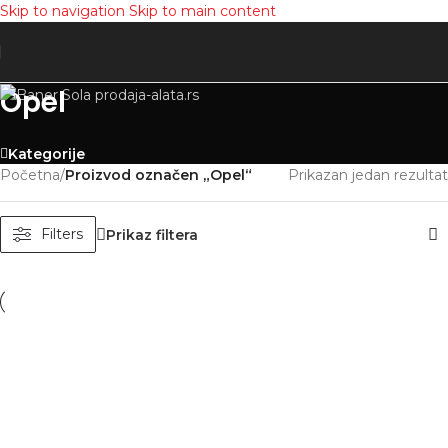
Skip to navigation
Skip to main content
Opel
Kategorije
Početna
/
Proizvod označen „Opel“
Prikazan jedan rezultat
Filters
Prikaz filtera