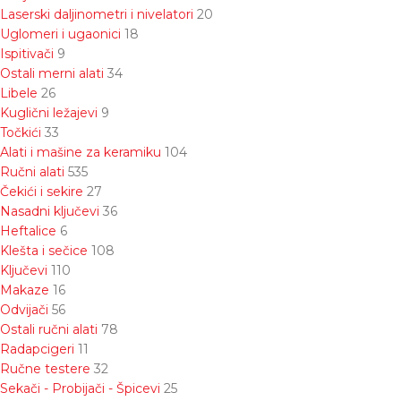
Laserski daljinometri i nivelatori
20
Uglomeri i ugaonici
18
Ispitivači
9
Ostali merni alati
34
Libele
26
Kuglični ležajevi
9
Točkići
33
Alati i mašine za keramiku
104
Ručni alati
535
Čekići i sekire
27
Nasadni ključevi
36
Heftalice
6
Klešta i sečice
108
Ključevi
110
Makaze
16
Odvijači
56
Ostali ručni alati
78
Radapcigeri
11
Ručne testere
32
Sekači - Probijači - Špicevi
25