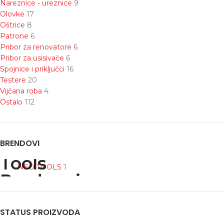
Nareznice - ureznice
9
Olovke
17
Oštrice
8
Patrone
6
Pribor za renovatore
6
Pribor za usisivače
6
Spojnice i priključci
16
Testere
20
Vijčana roba
4
Ostalo
112
BRENDOVI
NEO TOOLS
1
STATUS PROIZVODA