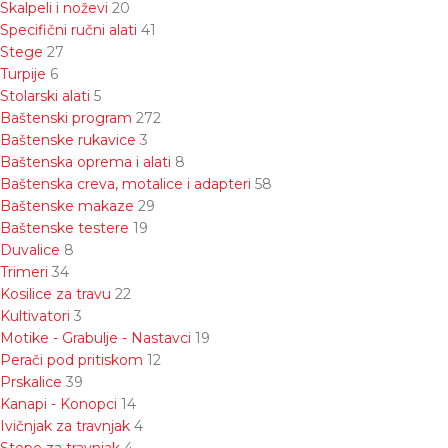
Skalpeli i noževi
20
Specifični ručni alati
41
Stege
27
Turpije
6
Stolarski alati
5
Baštenski program
272
Baštenske rukavice
3
Baštenska oprema i alati
8
Baštenska creva, motalice i adapteri
58
Baštenske makaze
29
Baštenske testere
19
Duvalice
8
Trimeri
34
Kosilice za travu
22
Kultivatori
3
Motike - Grabulje - Nastavci
19
Perači pod pritiskom
12
Prskalice
39
Kanapi - Konopci
14
Ivičnjak za travnjak
4