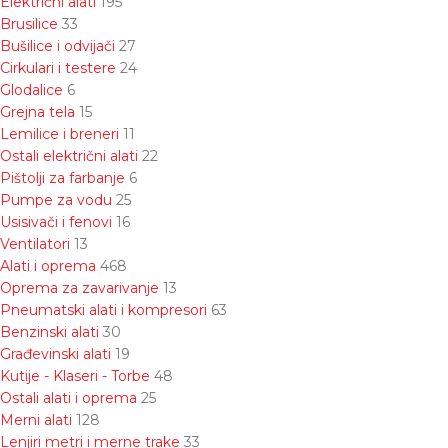
Električni alati
195
Brusilice
33
Bušilice i odvijači
27
Cirkulari i testere
24
Glodalice
6
Grejna tela
15
Lemilice i breneri
11
Ostali električni alati
22
Pištolji za farbanje
6
Pumpe za vodu
25
Usisivači i fenovi
16
Ventilatori
13
Alati i oprema
468
Oprema za zavarivanje
13
Pneumatski alati i kompresori
63
Benzinski alati
30
Građevinski alati
19
Kutije - Klaseri - Torbe
48
Ostali alati i oprema
25
Merni alati
128
Lenjiri metri i merne trake
33