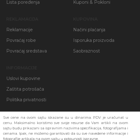
Lista poređenja
Kuponi & Pokloni
REKLAMACIJA
KUPOVINA
Reklamacije
Načini plaćanja
Povraćaj robe
Isporuka proizvoda
Povraćaj sredstava
Saobraznost
INFORMACIJE
Uslovi kupovine
Zaštita potrošača
Politika privatnosti
Sve cene na ovom sajtu iskazane su u dinarima. PDV je uračunat u
cenu. Maksimalno koristimo sve svoje resurse da Vam artikli na ovom
sajtu budu prikazani sa ispravnim nazivima specifikacija, fotografijama i
cenama. Ipak, ne možemo garantovati da su sve navedene informacije i
fotografije artikala na ovom sajtu u potpunosti ispravne.