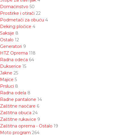
Stope za travnjak
4
Domaćinstvo
50
Prostirke i otirači
22
Podmetači za obuću
4
Deking pločice
4
Saksije
8
Ostalo
12
Generatori
9
HTZ Oprema
118
Radna odeća
64
Dukserice
15
Jakne
25
Majice
5
Prsluci
8
Radna odela
8
Radne pantalone
14
Zaštitne naočare
6
Zaštitna obuća
24
Zaštitne rukavice
9
Zaštitna oprema - Ostalo
19
Moto program
264