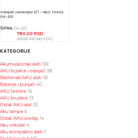
Odvijač zamenljivi 2/1 – NEO TOOLS
04-201
ŠIFRA:
04-201
780,00
RSD
(
650,00
RSD
bez PDV)
KATEGORIJE
Akumulatorski alati
159
AKU bušilice i odvijači
38
Baštenski AKU alati
18
Baterije i punjači
40
AKU testere
16
AKU brusilice
13
Ostali AKU alat
33
Aku lampe
6
Ostali AKU uređaji
14
Aku cirkulari
4
Aku kompaktni alati
7