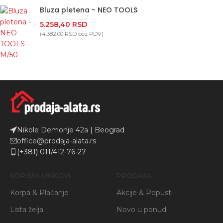
Bluza pletena - NEO TOOLS
5.258,40
RSD
(
4.382,00
RSD
bez PDV)
Nikole Demonje 42a | Beograd
office@prodaja-alata.rs
(+381) 011/412-76-27
KORISNI LINKOVI
PRODAJA
Korpa & Plaćanje
Akcije & Popusti
Lista želja
Novo u ponudi