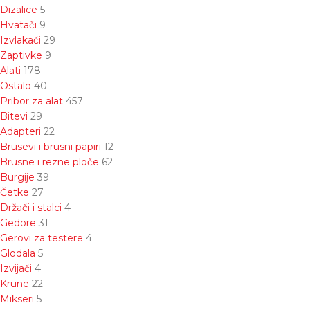
Dizalice
5
Hvatači
9
Izvlakači
29
Zaptivke
9
Alati
178
Ostalo
40
Pribor za alat
457
Bitevi
29
Adapteri
22
Brusevi i brusni papiri
12
Brusne i rezne ploče
62
Burgije
39
Četke
27
Držači i stalci
4
Gedore
31
Gerovi za testere
4
Glodala
5
Izvijači
4
Krune
22
Mikseri
5