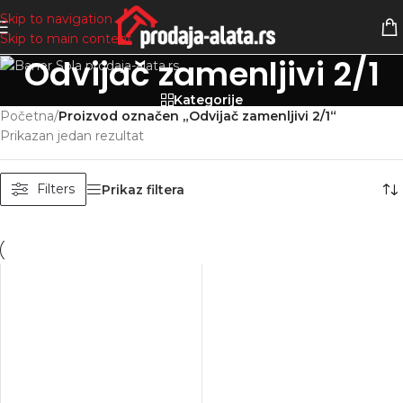
Skip to navigation
Skip to main content
Odvijač zamenljivi 2/1
Kategorije
Početna
/
Proizvod označen „Odvijač zamenljivi 2/1“
Prikazan jedan rezultat
Filters
Prikaz filtera