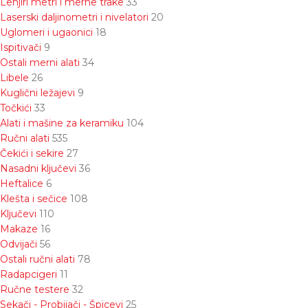
Lenjiri metri i merne trake
33
Laserski daljinometri i nivelatori
20
Uglomeri i ugaonici
18
Ispitivači
9
Ostali merni alati
34
Libele
26
Kuglični ležajevi
9
Točkići
33
Alati i mašine za keramiku
104
Ručni alati
535
Čekići i sekire
27
Nasadni ključevi
36
Heftalice
6
Klešta i sečice
108
Ključevi
110
Makaze
16
Odvijači
56
Ostali ručni alati
78
Radapcigeri
11
Ručne testere
32
Sekači - Probijači - Špicevi
25