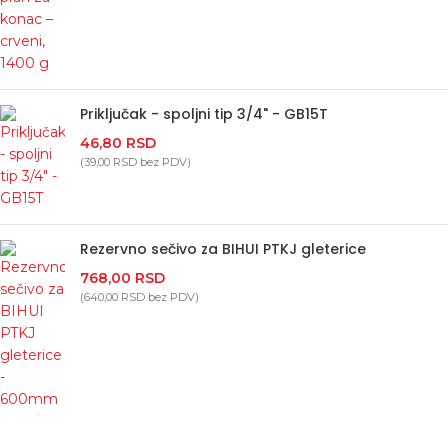
Priključak - spoljni tip 3/4" - GB15T
46,80
RSD
(
39,00
RSD
bez PDV)
Rezervno sečivo za BIHUI PTKJ gleterice
768,00
RSD
(
640,00
RSD
bez PDV)