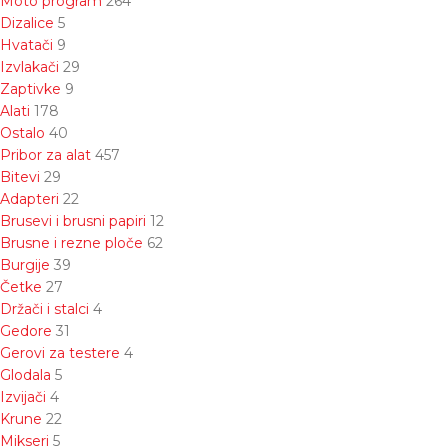
Moto program
264
Dizalice
5
Hvatači
9
Izvlakači
29
Zaptivke
9
Alati
178
Ostalo
40
Pribor za alat
457
Bitevi
29
Adapteri
22
Brusevi i brusni papiri
12
Brusne i rezne ploče
62
Burgije
39
Četke
27
Držači i stalci
4
Gedore
31
Gerovi za testere
4
Glodala
5
Izvijači
4
Krune
22
Mikseri
5