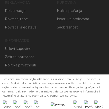
REKLAMACIJA
KUPOVINA
Reklamacije
Načini plaćanja
Povraćaj robe
Isporuka proizvoda
Povraćaj sredstava
Saobraznost
INFORMACIJE
Uslovi kupovine
Zaštita potrošača
Politika privatnosti
Sve cene na ovom sajtu iskazane su u dinarima. PDV je uračunat u
cenu. Maksimalno koristimo sve svoje resurse da Vam artikli na ovom
sajtu budu prikazani sa ispravnim nazivima specifikacija, fotografijama i
cenama. Ipak, ne možemo garantovati da su sve navedene informacije i
fotografije artikala na ovom sajtu u potpunosti ispravne.