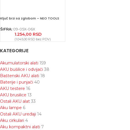
Ključ brzi sa zglobom – NEO TOOLS
ŠIFRA:
09-05X-06X
1.254,00
RSD
(
1.045,00
RSD
bez PDV)
KATEGORIJE
Akumulatorski alati
159
AKU bušilice i odvijači
38
Baštenski AKU alati
18
Baterije i punjači
40
AKU testere
16
AKU brusilice
13
Ostali AKU alat
33
Aku lampe
6
Ostali AKU uređaji
14
Aku cirkulari
4
Aku kompaktni alati
7