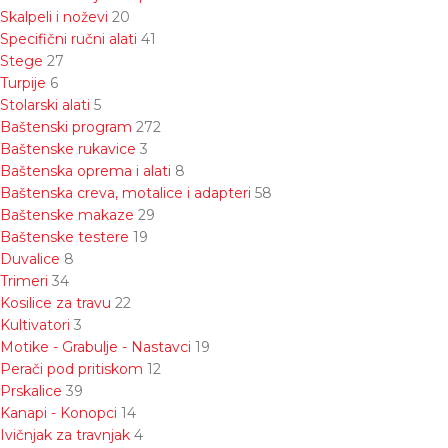
Skalpeli i noževi
20
Specifični ručni alati
41
Stege
27
Turpije
6
Stolarski alati
5
Baštenski program
272
Baštenske rukavice
3
Baštenska oprema i alati
8
Baštenska creva, motalice i adapteri
58
Baštenske makaze
29
Baštenske testere
19
Duvalice
8
Trimeri
34
Kosilice za travu
22
Kultivatori
3
Motike - Grabulje - Nastavci
19
Perači pod pritiskom
12
Prskalice
39
Kanapi - Konopci
14
Ivičnjak za travnjak
4