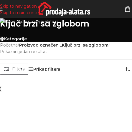
Skip to navigation
Skip to main content
Ključ brzi sa zglobom
Kategorije
Početna
/
Proizvod označen „Ključ brzi sa zglobom“
Prikazan jedan rezultat
Filters
Prikaz filtera