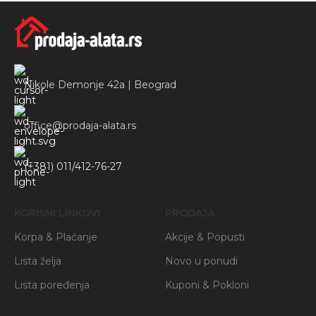
Nikole Demonje 42a | Beograd
office@prodaja-alata.rs
(+381) 011/412-76-27
KORISNI LINKOVI
PRODAJA
Korpa & Plaćanje
Akcije & Popusti
Lista želja
Novo u ponudi
Lista poređenja
Kuponi & Pokloni