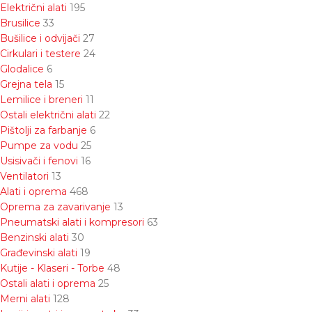
Električni alati
195
Brusilice
33
Bušilice i odvijači
27
Cirkulari i testere
24
Glodalice
6
Grejna tela
15
Lemilice i breneri
11
Ostali električni alati
22
Pištolji za farbanje
6
Pumpe za vodu
25
Usisivači i fenovi
16
Ventilatori
13
Alati i oprema
468
Oprema za zavarivanje
13
Pneumatski alati i kompresori
63
Benzinski alati
30
Građevinski alati
19
Kutije - Klaseri - Torbe
48
Ostali alati i oprema
25
Merni alati
128