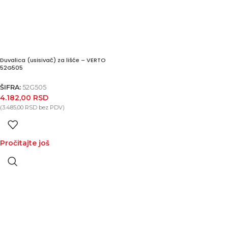
Duvalica (usisivač) za lišće – VERTO
52G505
ŠIFRA:
52G505
4.182,00
RSD
(
3.485,00
RSD
bez PDV)
Pročitajte još