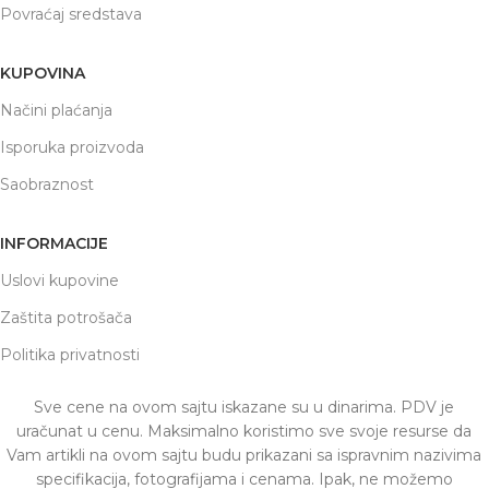
Povraćaj sredstava
KUPOVINA
Načini plaćanja
Isporuka proizvoda
Saobraznost
INFORMACIJE
Uslovi kupovine
Zaštita potrošača
Politika privatnosti
Sve cene na ovom sajtu iskazane su u dinarima. PDV je
uračunat u cenu. Maksimalno koristimo sve svoje resurse da
Vam artikli na ovom sajtu budu prikazani sa ispravnim nazivima
specifikacija, fotografijama i cenama. Ipak, ne možemo