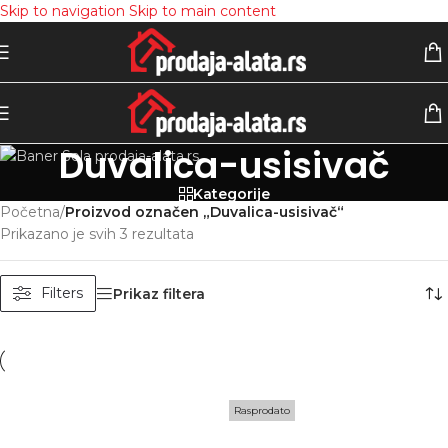
Skip to navigation
Skip to main content
Duvalica-usisivač
Kategorije
Početna
/
Proizvod označen „Duvalica-usisivač“
Prikazano je svih 3 rezultata
Filters
Prikaz filtera
Rasprodato