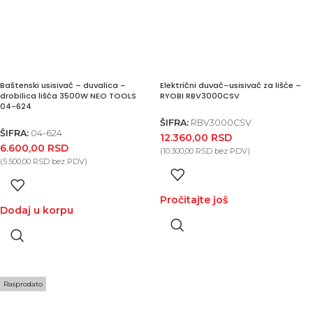
Baštenski usisivač – duvalica –
Električni duvač–usisivač za lišće –
drobilica lišća 3500W NEO TOOLS
RYOBI RBV3000CSV
04-624
ŠIFRA:
RBV3000CSV
ŠIFRA:
04-624
12.360,00
RSD
6.600,00
RSD
(
10.300,00
RSD
bez PDV)
(
5.500,00
RSD
bez PDV)
Pročitajte još
Dodaj u korpu
Rasprodato