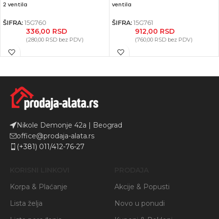
2 ventila
ventila
ŠIFRA:
15G760
ŠIFRA:
15G761
336,00
RSD
912,00
RSD
(
280,00
RSD
bez PDV)
(
760,00
RSD
bez PDV)
Nikole Demonje 42a | Beograd
office@prodaja-alata.rs
(+381) 011/412-76-27
KORISNI LINKOVI
PRODAJA
Korpa & Plaćanje
Akcije & Popusti
Lista želja
Novo u ponudi