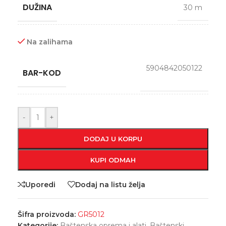
DUŽINA
30 m
Na zalihama
5904842050122
BAR-KOD
-
+
DODAJ U KORPU
KUPI ODMAH
Uporedi
Dodaj na listu želja
Šifra proizvoda:
GR5012
Kategorije:
Baštenska oprema i alati
,
Baštenski