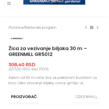
Zumiranje
Početna
/
Baštenski program
Žica za vezivanje biljaka 30 m –
GREENMILL GR5012
308,40
RSD
(
257,00
RSD
bez PDV)
Kalem od 30 m rolne žice sa praktičnim kućištem za
brzo i lako vezivanje biljaka, cveća, grmlja i sl,
PROIZVOĐAČ
GREENMILL