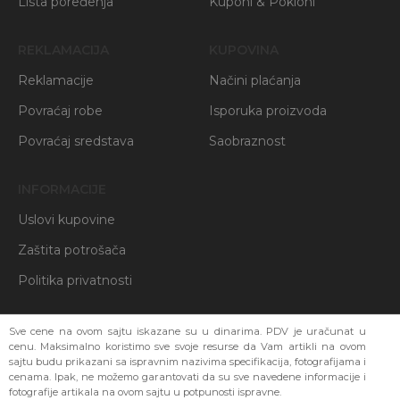
Lista poređenja
Kuponi & Pokloni
REKLAMACIJA
KUPOVINA
Reklamacije
Načini plaćanja
Povraćaj robe
Isporuka proizvoda
Povraćaj sredstava
Saobraznost
INFORMACIJE
Uslovi kupovine
Zaštita potrošača
Politika privatnosti
Sve cene na ovom sajtu iskazane su u dinarima. PDV je uračunat u
cenu. Maksimalno koristimo sve svoje resurse da Vam artikli na ovom
sajtu budu prikazani sa ispravnim nazivima specifikacija, fotografijama i
cenama. Ipak, ne možemo garantovati da su sve navedene informacije i
fotografije artikala na ovom sajtu u potpunosti ispravne.