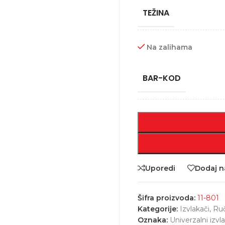
TEŽINA
Na zalihama
BAR-KOD
Uporedi
Dodaj na
Šifra proizvoda:
11-801
Kategorije:
Izvlakači
,
Ruč
Oznaka:
Univerzalni izvl