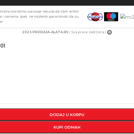
alno koristimo sve svoje resurse da Vam artikli
ma i cenama. Ipak, ne možemo garantovati da su
e.
2023 PRODAJA-ALATA.RS
| Sva prava zadržana |
01
DODAJ U KORPU
KUPI ODMAH