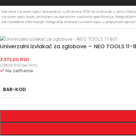
Sve cene na ovom sajtu iskazane su u dinarima. PDV je uračunat u cenu. Maksim
na ovom sajtu budu prikazani sa ispravnim nazivima specifikacija, fotografija
sve navedene informacije i fotografije artikala na ovom sajtu u potpunosti ispravn
Univerzalni izvlakač za zglobove – NEO TOOLS 11-8
3.372,00
RSD
(
2.810,00
RSD
bez PDV)
Na zalihama
BAR-KOD