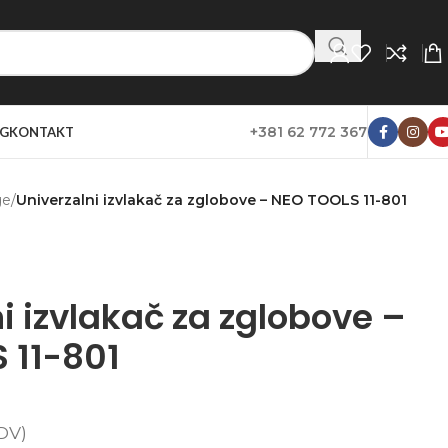
+381 62 772 367
G
KONTAKT
ge
/
Univerzalni izvlakač za zglobove – NEO TOOLS 11-801
i izvlakač za zglobove –
 11-801
DV)