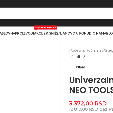
SJAJNI POPUSTI!
ASLOVNA
PROIZVODI
AKCIJE & SNIŽENJA
NOVO U PONUDI
O NAMA
BLO
Početna
/
Ručni alati
/
Ste
Univerzaln
NEO TOOLS
3.372,00
RSD
(
2.810,00
RSD
bez P