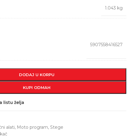
1.043 kg
5907558416527
DODAJ U KORPU
KUPI ODMAH
 listu želja
ni alati
,
Moto program
,
Stege
akač