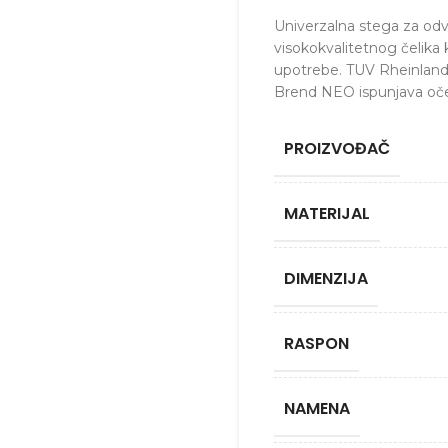
Univerzalna stega za od
visokokvalitetnog čelika 
upotrebe. TUV Rheinland s
Brend NEO ispunjava oček
PROIZVOĐAČ
MATERIJAL
DIMENZIJA
RASPON
NAMENA