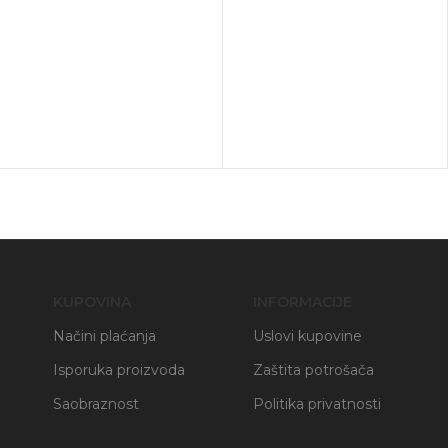
KUPOVINA
INFORMACIJE
Načini plaćanja
Uslovi kupovine
Isporuka proizvoda
Zaštita potrošača
Saobraznost
Politika privatnosti