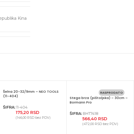
publika Kina
Šelna 20-32/9mm – NEO TOOLS
RASPRODATO
(11-404)
Stega brza (pištoljska) – 30cm –
Bormann Pro
ŠIFRA:
11-404
175,20
RSD
ŠIFRA:
BHT7418
(
146,00
RSD
bez PDV)
566,40
RSD
(
472,00
RSD
bez PDV)