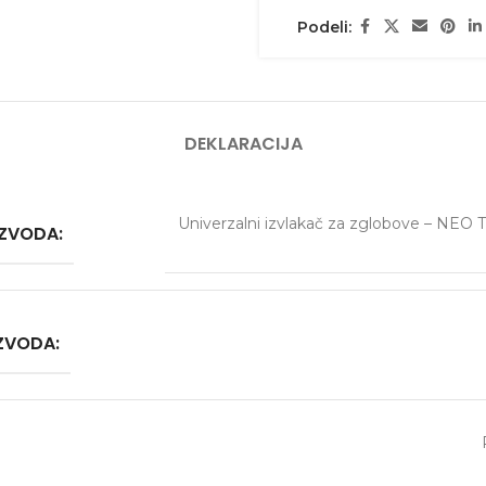
Podeli:
DEKLARACIJA
Univerzalni izvlakač za zglobove – NEO
IZVODA:
IZVODA: