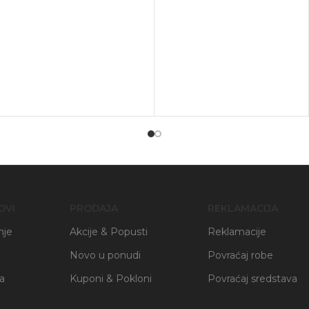
OVI
PRODAJA
REKLAMACIJA
nje
Akcije & Popusti
Reklamacije
Novo u ponudi
Povraćaj robe
ja
Kuponi & Pokloni
Povraćaj sredstava