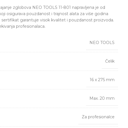
vajanje zglobova NEO TOOLS 11-801 napravljena je od
koji osigurava pouzdanost i trajnost alata za više godina
ertifikat garantuje visok kvalitet i pouzdanost proizvoda.
ivanja profesionalaca.
NEO TOOLS
Čelik
16 x 275 mm
Max. 20 mm
Za profesionalce