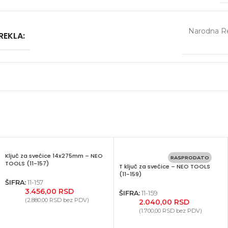
Narodna Re
REKLA:
Ključ za svećice 14x275mm – NEO
RASPRODATO
TOOLS (11-157)
T ključ za svećice – NEO TOOLS
(11-159)
ŠIFRA:
11-157
3.456,00
RSD
ŠIFRA:
11-159
(
2.880,00
RSD
bez PDV)
2.040,00
RSD
(
1.700,00
RSD
bez PDV)