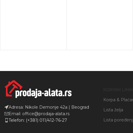
Instagram
YouTube
KORISNI LINK
Korpa & Plaća
Adresa: Nikole Demonje 42a | Beograd
Lista želja
Email: office@prodaja-alata.rs
Lista poređen
Telefon: (+381) 011/412-76-27