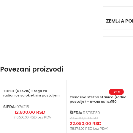
ZEMLJA PO
Povezani proizvodi
TOPEX (07A215) Stega za
-25%
radionice sa okretnim postoljem
Prenosiva stezna stanica (radno
150mm
postolje) – RYOBI RSTSJ150
ŠIFRA:
07A215
12.600,00
RSD
ŠIFRA:
RSTSJ150
(
10.500,00
RSD
bez PDV)
29.400,00
RSD
Facebook
22.050,00
RSD
(
18.375,00
RSD
bez PDV)