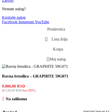
Zatvori
Nemate nalog?
Kreirajte nalog
Facebook
Instagram
YouTube
Prodavnica
Lista želja
Korpa
Moj nalog
Ravna brusilica – GRAPHITE 59G071
9.886,80
RSD
(
8.239,00
RSD
bez PDV)
Na zalihama