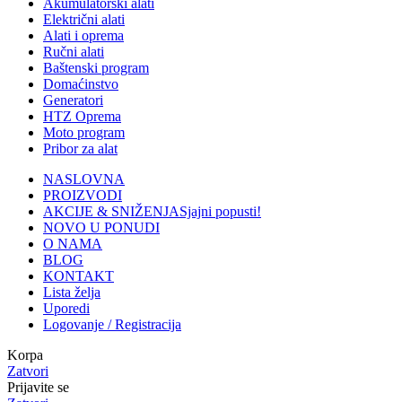
Akumulatorski alati
Električni alati
Alati i oprema
Ručni alati
Baštenski program
Domaćinstvo
Generatori
HTZ Oprema
Moto program
Pribor za alat
NASLOVNA
PROIZVODI
AKCIJE & SNIŽENJA
Sjajni popusti!
NOVO U PONUDI
O NAMA
BLOG
KONTAKT
Lista želja
Uporedi
Logovanje / Registracija
Korpa
Zatvori
Prijavite se