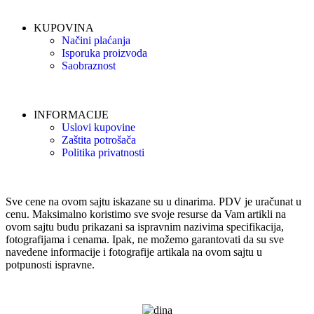
KUPOVINA
Načini plaćanja
Isporuka proizvoda
Saobraznost
INFORMACIJE
Uslovi kupovine
Zaštita potrošača
Politika privatnosti
Sve cene na ovom sajtu iskazane su u dinarima. PDV je uračunat u
cenu. Maksimalno koristimo sve svoje resurse da Vam artikli na
ovom sajtu budu prikazani sa ispravnim nazivima specifikacija,
fotografijama i cenama. Ipak, ne možemo garantovati da su sve
navedene informacije i fotografije artikala na ovom sajtu u
potpunosti ispravne.