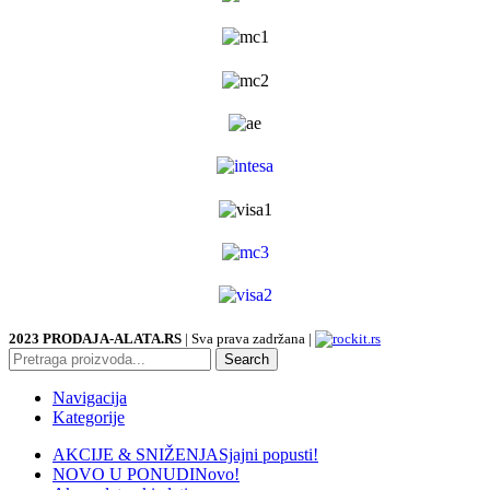
2023 PRODAJA-ALATA.RS
| Sva prava zadržana |
Search
Navigacija
Kategorije
AKCIJE & SNIŽENJA
Sjajni popusti!
NOVO U PONUDI
Novo!