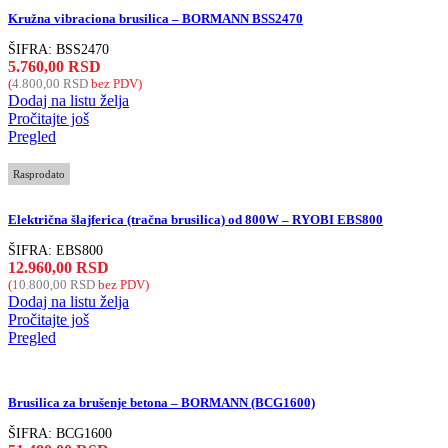
Kružna vibraciona brusilica – BORMANN BSS2470
ŠIFRA:
BSS2470
5.760,00
RSD
(
4.800,00
RSD
bez PDV)
Dodaj na listu želja
Pročitajte još
Pregled
Rasprodato
Električna šlajferica (tračna brusilica) od 800W – RYOBI EBS800
ŠIFRA:
EBS800
12.960,00
RSD
(
10.800,00
RSD
bez PDV)
Dodaj na listu želja
Pročitajte još
Pregled
Brusilica za brušenje betona – BORMANN (BCG1600)
ŠIFRA:
BCG1600