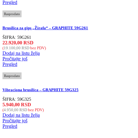
Pregled
Rasprodato
Brusilica za gips „Žirafa“ – GRAPHITE 59G261
ŠIFRA:
59G261
22.920,00
RSD
(
19.100,00
RSD
bez PDV)
Dodaj na listu želja
Pročitajte još
Pregled
Rasprodato
Vibraciona brusilica – GRAPHITE 59G325
ŠIFRA:
59G325
5.940,00
RSD
(
4.950,00
RSD
bez PDV)
Dodaj na listu želja
Pročitajte još
Pregled