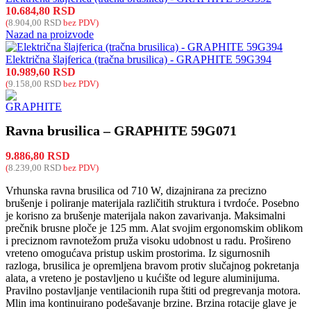
10.684,80
RSD
(
8.904,00
RSD
bez PDV)
Nazad na proizvode
Električna šlajferica (tračna brusilica) - GRAPHITE 59G394
10.989,60
RSD
(
9.158,00
RSD
bez PDV)
Ravna brusilica – GRAPHITE 59G071
9.886,80
RSD
(
8.239,00
RSD
bez PDV)
Vrhunska ravna brusilica od 710 W, dizajnirana za precizno
brušenje i poliranje materijala različitih struktura i tvrdoće. Posebno
je korisno za brušenje materijala nakon zavarivanja. Maksimalni
prečnik brusne ploče je 125 mm. Alat svojim ergonomskim oblikom
i preciznom ravnotežom pruža visoku udobnost u radu. Prošireno
vreteno omogućava pristup uskim prostorima. Iz sigurnosnih
razloga, brusilica je opremljena bravom protiv slučajnog pokretanja
alata, a vreteno je postavljeno u kućište od legure aluminijuma.
Pravilno postavljanje ventilacionih rupa štiti od pregrevanja motora.
Mlin ima kontinuirano podešavanje brzine. Brzina rotacije glave je