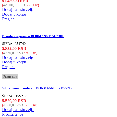
51.480,00
RSD
(
42.900,00
RSD
bez PDV)
Dodaj na listu želja
Dodaj u korpu
Pregled
Brusilica ugaona – BORMANN BAG7300
ŠIFRA:
054740
5.832,00
RSD
(
4.860,00
RSD
bez PDV)
Dodaj na listu želja
Dodaj u korpu
Pregled
Rasprodato
Vibraciona brusilica – BORMANN Lite BSS2120
ŠIFRA:
BSS2120
5.520,00
RSD
(
4.600,00
RSD
bez PDV)
Dodaj na listu želja
Pročitajte još