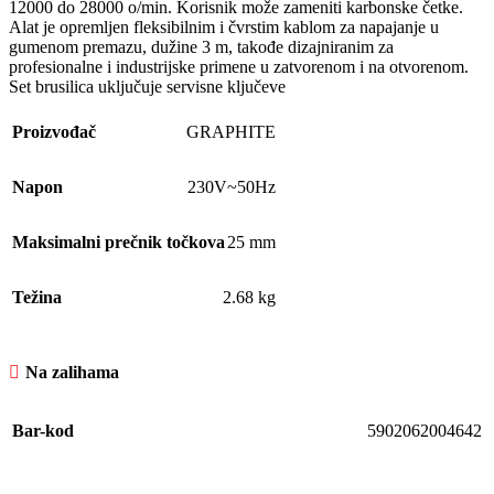
12000 do 28000 o/min. Korisnik može zameniti karbonske četke.
Alat je opremljen fleksibilnim i čvrstim kablom za napajanje u
gumenom premazu, dužine 3 m, takođe dizajniranim za
profesionalne i industrijske primene u zatvorenom i na otvorenom.
Set brusilica uključuje servisne ključeve
Proizvođač
GRAPHITE
Napon
230V~50Hz
Maksimalni prečnik točkova
25 mm
Težina
2.68 kg
Na zalihama
Bar-kod
5902062004642