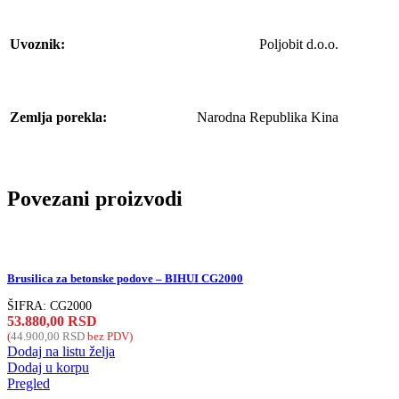
Uvoznik:
Poljobit d.o.o.
Zemlja porekla:
Narodna Republika Kina
Povezani proizvodi
Brusilica za betonske podove – BIHUI CG2000
ŠIFRA:
CG2000
53.880,00
RSD
(
44.900,00
RSD
bez PDV)
Dodaj na listu želja
Dodaj u korpu
Pregled