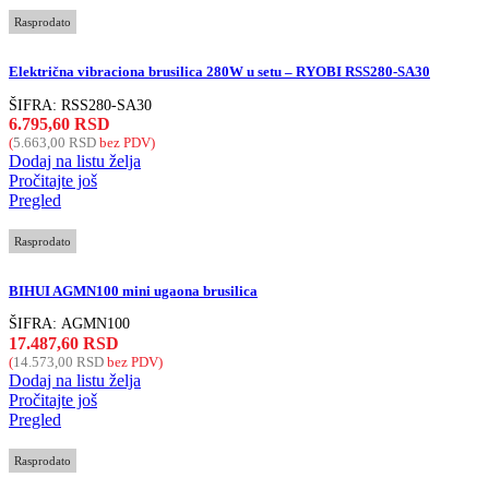
Rasprodato
Električna vibraciona brusilica 280W u setu – RYOBI RSS280-SA30
ŠIFRA:
RSS280-SA30
6.795,60
RSD
(
5.663,00
RSD
bez PDV)
Dodaj na listu želja
Pročitajte još
Pregled
Rasprodato
BIHUI AGMN100 mini ugaona brusilica
ŠIFRA:
AGMN100
17.487,60
RSD
(
14.573,00
RSD
bez PDV)
Dodaj na listu želja
Pročitajte još
Pregled
Rasprodato