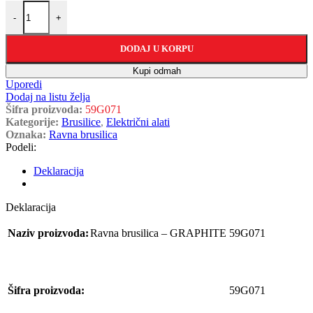
-
+
DODAJ U KORPU
Kupi odmah
Uporedi
Dodaj na listu želja
Šifra proizvoda:
59G071
Kategorije:
Brusilice
,
Električni alati
Oznaka:
Ravna brusilica
Podeli:
Deklaracija
Deklaracija
Naziv proizvoda:
Ravna brusilica – GRAPHITE 59G071
Šifra proizvoda:
59G071