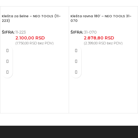
Klešta za šelne – NEO TOOLS (11-
Klešta ravna 180′ – NEO TOOLS 31-
223)
070
ŠIFRA:
11-223
ŠIFRA:
31-070
2.100,00
RSD
2.878,80
RSD
(
1.750,00
RSD
bez PDV)
(
2.399,00
RSD
bez PDV)