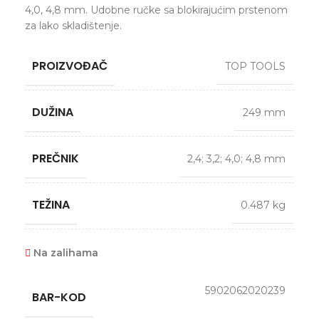
4,0, 4,8 mm. Udobne ručke sa blokirajućim prstenom
za lako skladištenje.
PROIZVOĐAČ
TOP TOOLS
DUŽINA
249 mm
PREČNIK
2,4; 3,2; 4,0; 4,8 mm
TEŽINA
0.487 kg
Na zalihama
5902062020239
BAR-KOD