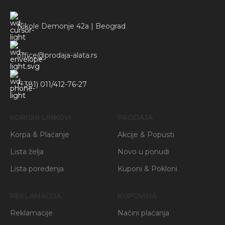
Nikole Demonje 42a | Beograd
office@prodaja-alata.rs
(+381) 011/412-76-27
KORISNI LINKOVI
PRODAJA
Korpa & Plaćanje
Akcije & Popusti
Lista želja
Novo u ponudi
Lista poređenja
Kuponi & Pokloni
REKLAMACIJA
KUPOVINA
Reklamacije
Načini plaćanja