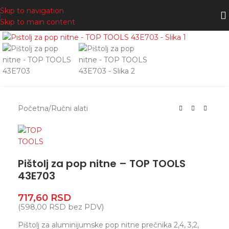
Skip to navigation
Skip to main content
Zumiranje
Početna
/
Ručni alati
Pištolj za pop nitne – TOP TOOLS
43E703
717,60
RSD
(
598,00
RSD
bez PDV)
Pištolj za aluminijumske pop nitne prečnika 2,4, 3,2,