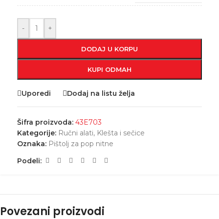
-
+
DODAJ U KORPU
KUPI ODMAH
Uporedi
Dodaj na listu želja
Šifra proizvoda:
43E703
Kategorije:
Ručni alati
,
Klešta i sečice
Oznaka:
Pištolj za pop nitne
Podeli:
Povezani proizvodi