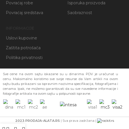
Povraćaj robe
Isporuka proizvoda
Povraćaj sredstava
Saobraznost
INFORMACIJE
Uslovi kupovine
Zaštita potrošača
Politika privatnosti
Sve cene na ovom sajtu iskazane su u dinarima. PDV je uračunat u
cenu. Maksimalno koristimo sve svoje resurse da Vam artikli na ovom
sajtu budu prikazani sa ispravnim nazivima specifikacija, fotografijama i
cenama. Ipak, ne možemo garantovati da su sve navedene informacije i
fotografije artikala na ovom sajtu u potpunosti ispravne.
2023 PRODAJA-ALATA.RS
| Sva prava zadržana |