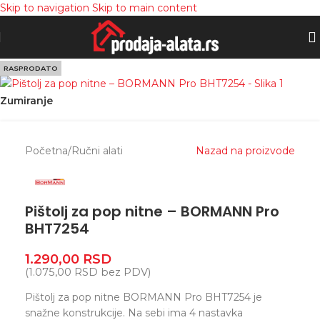
Skip to navigation
Skip to main content
RASPRODATO
Zumiranje
Početna
/
Ručni alati
Nazad na proizvode
Pištolj za pop nitne – BORMANN Pro
BHT7254
1.290,00
RSD
(
1.075,00
RSD
bez PDV)
Pištolj za pop nitne BORMANN Pro BHT7254 je
snažne konstrukcije. Na sebi ima 4 nastavka