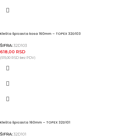
Klešta špicasta kosa 160mm – TOPEX 32D103
ŠIFRA:
32D103
618,00
RSD
(
515,00
RSD
bez PDV)
Klešta špicasta 160mm – TOPEX 32D101
ŠIFRA:
32D101