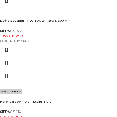
Klešta papagaj – NEO TOOLS – 250 & 300 mm
ŠIFRA:
02-41X
1.152,00
RSD
(
960,00
RSD
bez PDV)
RASPRODATO
Pištolj za pop nitne – KSEIBI 151010
ŠIFRA:
151010