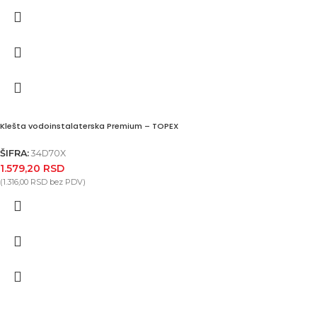
Klešta vodoinstalaterska Premium – TOPEX
ŠIFRA:
34D70X
1.579,20
RSD
(
1.316,00
RSD
bez PDV)