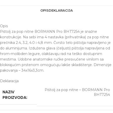
OPIS
DEKLARACIJA
Opis
Pištolj za pop nitne BORMANN Pro BHT7254 je snažne
konstrukcije. Na sebi ima 4 nastavka (prihvatnika) za pop nitne
prečnika 2.4, 3.2, 4.0 i 4,8 mm. Čvrsto telo pištolja napravljeno je
do aluminijuma. Izdužena glava (čeljusti) pištolja napravljena od
hrom-molibden legure, olakšavaju rad na teško dostupnim
mestima. Udobne anatomske ručke presvučene vinilom sa
blokirajućim prstenom omogućuju lakše skladištenje. Dimenzije
pakovanja – 34x16x3,3cm.
Deklaracija
Pištolj za pop nitne – BORMANN Pro
NAZIV
BHT7254
PROIZVODA: