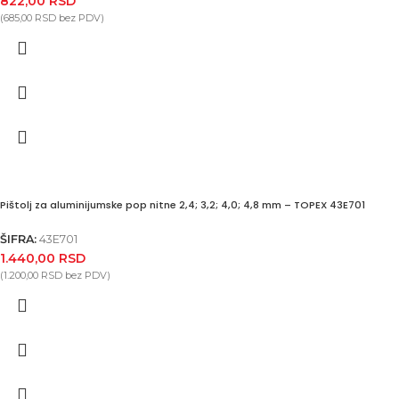
822,00
RSD
(
685,00
RSD
bez PDV)
Pištolj za aluminijumske pop nitne 2,4; 3,2; 4,0; 4,8 mm – TOPEX 43E701
ŠIFRA:
43E701
1.440,00
RSD
(
1.200,00
RSD
bez PDV)