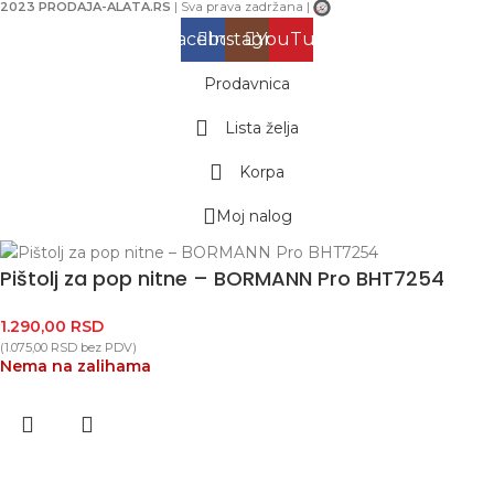
2023 PRODAJA-ALATA.RS
| Sva prava zadržana |
Facebook
Instagram
YouTube
Prodavnica
Lista želja
Korpa
Moj nalog
Pištolj za pop nitne – BORMANN Pro BHT7254
1.290,00
RSD
(
1.075,00
RSD
bez PDV)
Nema na zalihama