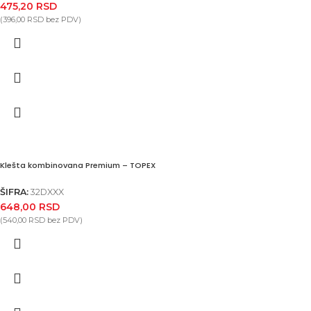
475,20
RSD
(
396,00
RSD
bez PDV)
Klešta kombinovana Premium – TOPEX
ŠIFRA:
32DXXX
648,00
RSD
(
540,00
RSD
bez PDV)