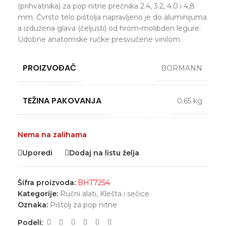
(prihvatnika) za pop nitne prečnika 2.4, 3.2, 4.0 i 4,8
mm. Čvrsto telo pištolja napravljeno je do aluminijuma
a izdužena glava (čeljusti) od hrom-molibden legure.
Udobne anatomske ručke presvučene vinilom.
PROIZVOĐAČ
BORMANN
TEŽINA PAKOVANJA
0.65 kg
Nema na zalihama
Uporedi
Dodaj na listu želja
Šifra proizvoda:
BHT7254
Kategorije:
Ručni alati
,
Klešta i sečice
Oznaka:
Pištolj za pop nitne
Podeli: