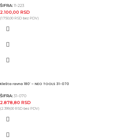
ŠIFRA:
11-223
2.100,00
RSD
(
1.750,00
RSD
bez PDV)
Klešta ravna 180′ – NEO TOOLS 31-070
ŠIFRA:
31-070
2.878,80
RSD
(
2.399,00
RSD
bez PDV)