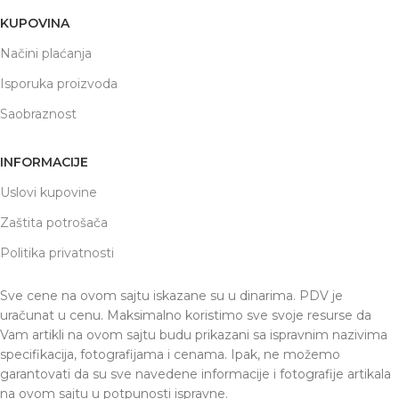
KUPOVINA
Načini plaćanja
Isporuka proizvoda
Saobraznost
INFORMACIJE
Uslovi kupovine
Zaštita potrošača
Politika privatnosti
Sve cene na ovom sajtu iskazane su u dinarima. PDV je
uračunat u cenu. Maksimalno koristimo sve svoje resurse da
Vam artikli na ovom sajtu budu prikazani sa ispravnim nazivima
specifikacija, fotografijama i cenama. Ipak, ne možemo
garantovati da su sve navedene informacije i fotografije artikala
na ovom sajtu u potpunosti ispravne.