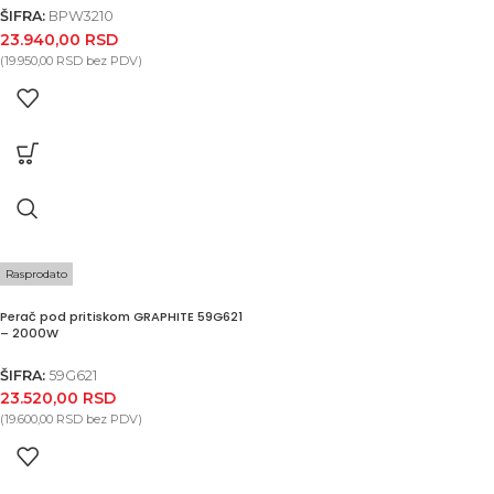
ŠIFRA:
BPW3210
23.940,00
RSD
(
19.950,00
RSD
bez PDV)
Rasprodato
Perač pod pritiskom GRAPHITE 59G621
– 2000W
ŠIFRA:
59G621
23.520,00
RSD
(
19.600,00
RSD
bez PDV)