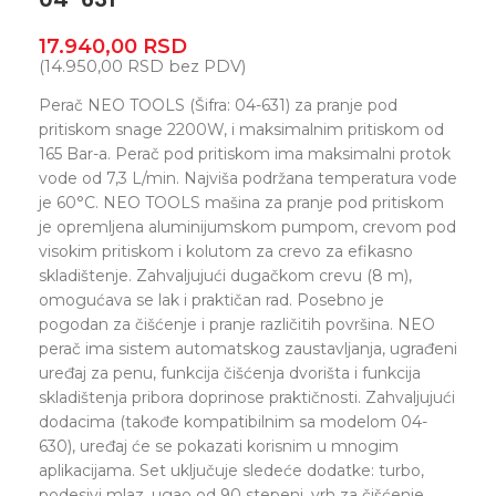
17.940,00
RSD
(
14.950,00
RSD
bez PDV)
Perač NEO TOOLS (Šifra: 04-631) za pranje pod
pritiskom snage 2200W, i maksimalnim pritiskom od
165 Bar-a. Perač pod pritiskom ima maksimalni protok
vode od 7,3 L/min. Najviša podržana temperatura vode
je 60°C. NEO TOOLS mašina za pranje pod pritiskom
je opremljena aluminijumskom pumpom, crevom pod
visokim pritiskom i kolutom za crevo za efikasno
skladištenje. Zahvaljujući dugačkom crevu (8 m),
omogućava se lak i praktičan rad. Posebno je
pogodan za čišćenje i pranje različitih površina. NEO
perač ima sistem automatskog zaustavljanja, ugrađeni
uređaj za penu, funkcija čišćenja dvorišta i funkcija
skladištenja pribora doprinose praktičnosti. Zahvaljujući
dodacima (takođe kompatibilnim sa modelom 04-
630), uređaj će se pokazati korisnim u mnogim
aplikacijama. Set uključuje sledeće dodatke: turbo,
podesivi mlaz, ugao od 90 stepeni, vrh za čišćenje