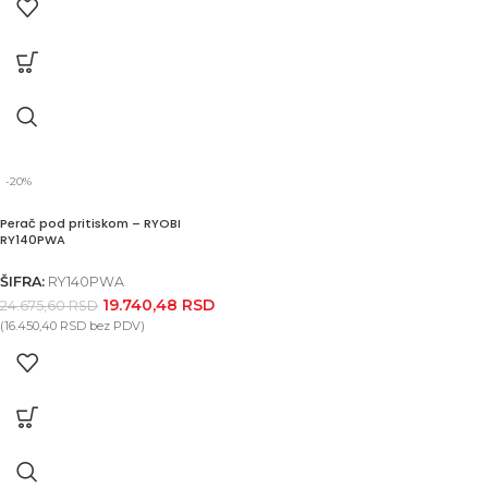
-20%
Perač pod pritiskom – RYOBI
RY140PWA
ŠIFRA:
RY140PWA
19.740,48
RSD
24.675,60
RSD
(
16.450,40
RSD
bez PDV)