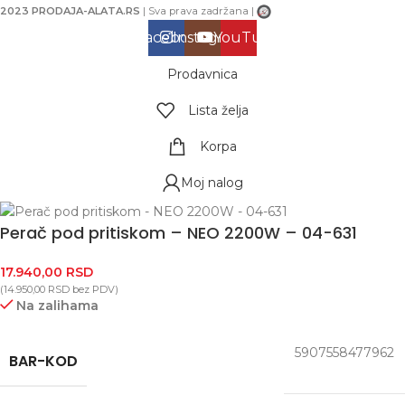
2023 PRODAJA-ALATA.RS
| Sva prava zadržana |
Facebook
Instagram
YouTube
Prodavnica
Lista želja
Korpa
Moj nalog
Perač pod pritiskom – NEO 2200W – 04-631
17.940,00
RSD
(
14.950,00
RSD
bez PDV)
Na zalihama
5907558477962
BAR-KOD