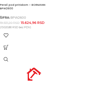
Perač pod pritiskom – BORMANN
BPW2600
ŠIFRA:
BPW2600
15.624,96
RSD
19.531,20
RSD
(
13.020,80
RSD
bez PDV)
Nikole Demonje 42a | Beograd
office@prodaja-alata.rs
(+381) 011/412-76-27