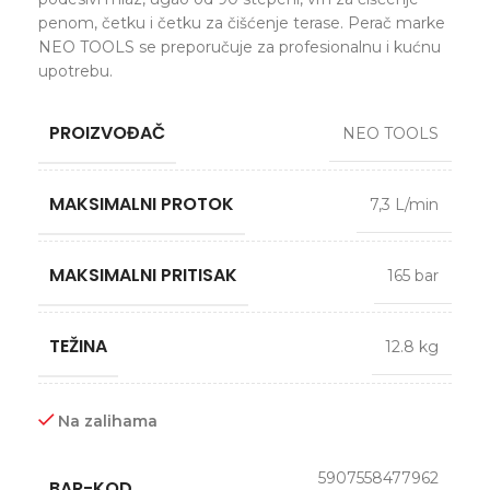
penom, četku i četku za čišćenje terase. Perač marke
NEO TOOLS se preporučuje za profesionalnu i kućnu
upotrebu.
PROIZVOĐAČ
NEO TOOLS
MAKSIMALNI PROTOK
7,3 L/min
MAKSIMALNI PRITISAK
165 bar
TEŽINA
12.8 kg
Na zalihama
5907558477962
BAR-KOD