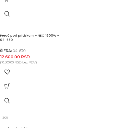
Perač pod pritiskom – NEO 1600W –
04-630
ŠIFRA:
04-630
12.600,00
RSD
(
10.500,00
RSD
bez PDV)
-20%