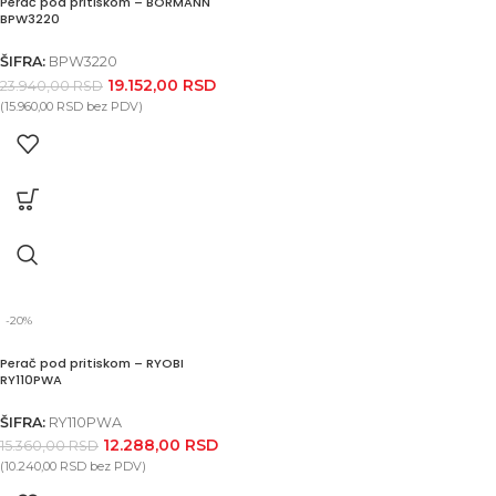
Perač pod pritiskom – BORMANN
BPW3220
ŠIFRA:
BPW3220
19.152,00
RSD
23.940,00
RSD
(
15.960,00
RSD
bez PDV)
-20%
Perač pod pritiskom – RYOBI
RY110PWA
ŠIFRA:
RY110PWA
12.288,00
RSD
15.360,00
RSD
(
10.240,00
RSD
bez PDV)