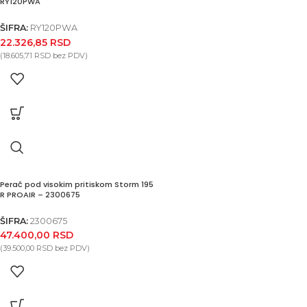
RY120PWA
ŠIFRA:
RY120PWA
22.326,85
RSD
(
18.605,71
RSD
bez PDV)
Perač pod visokim pritiskom Storm 195
R PROAIR – 2300675
ŠIFRA:
2300675
47.400,00
RSD
(
39.500,00
RSD
bez PDV)