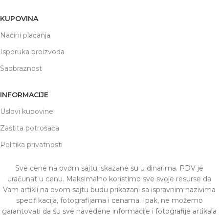
KUPOVINA
Načini plaćanja
Isporuka proizvoda
Saobraznost
INFORMACIJE
Uslovi kupovine
Zaštita potrošača
Politika privatnosti
Sve cene na ovom sajtu iskazane su u dinarima. PDV je
uračunat u cenu. Maksimalno koristimo sve svoje resurse da
Vam artikli na ovom sajtu budu prikazani sa ispravnim nazivima
specifikacija, fotografijama i cenama. Ipak, ne možemo
garantovati da su sve navedene informacije i fotografije artikala