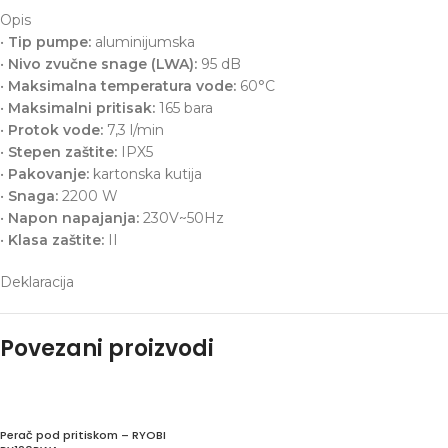
Opis
•
Tip pumpe:
aluminijumska
•
Nivo zvučne snage (LWA):
95 dB
•
Maksimalna temperatura vode:
60°C
•
Maksimalni pritisak:
165 bara
•
Protok vode:
7,3 l/min
•
Stepen zaštite:
IPX5
•
Pakovanje:
kartonska kutija
•
Snaga:
2200 W
•
Napon napajanja:
230V~50Hz
•
Klasa zaštite:
II
Deklaracija
Povezani proizvodi
Perač pod pritiskom – RYOBI