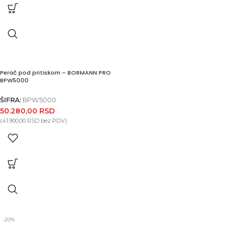
Perač pod pritiskom – BORMANN PRO
BPW5000
ŠIFRA:
BPW5000
50.280,00
RSD
(
41.900,00
RSD
bez PDV)
-20%