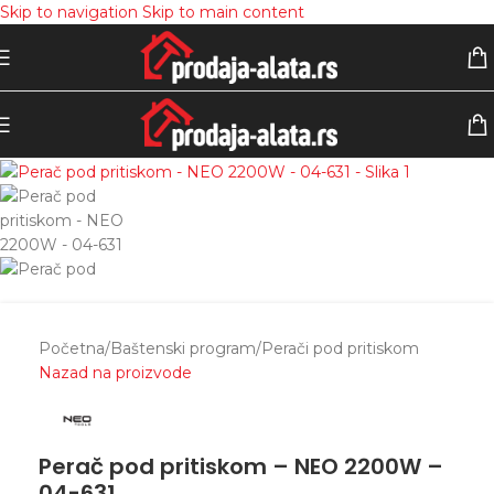
Skip to navigation
Skip to main content
Početna
/
Baštenski program
/
Perači pod pritiskom
Nazad na proizvode
Perač pod pritiskom – NEO 2200W –
04-631