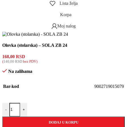
Lista želja
Korpa
Moj nalog
Olovka (stolarska) – SOLA ZB 24
168,00
RSD
(
140,00
RSD
bez PDV)
Na zalihama
Bar-kod
9002719015079
-
+
DODAJ U KORPU