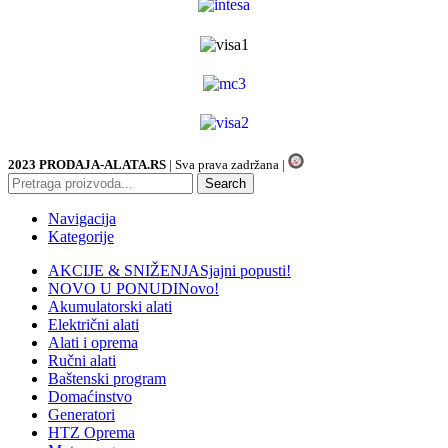
2023 PRODAJA-ALATA.RS
| Sva prava zadržana |
Search
Navigacija
Kategorije
AKCIJE & SNIŽENJA
Sjajni popusti!
NOVO U PONUDI
Novo!
Akumulatorski alati
Električni alati
Alati i oprema
Ručni alati
Baštenski program
Domaćinstvo
Generatori
HTZ Oprema