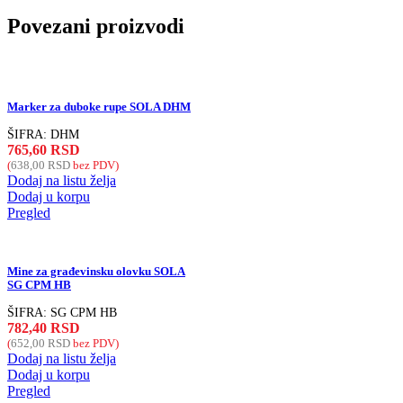
Povezani proizvodi
Marker za duboke rupe SOLA DHM
ŠIFRA:
DHM
765,60
RSD
(
638,00
RSD
bez PDV)
Dodaj na listu želja
Dodaj u korpu
Pregled
Mine za građevinsku olovku SOLA
SG CPM HB
ŠIFRA:
SG CPM HB
782,40
RSD
(
652,00
RSD
bez PDV)
Dodaj na listu želja
Dodaj u korpu
Pregled