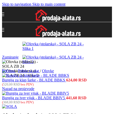
Skip to navigation
Skip to main content
Zumiranje
Početna
/
Pribor za alat
/
Olovke
Burgija za klap šarke - BLADE BBKS
624,00
RSD
(
520,00
RSD
bez PDV)
Nazad na proizvode
Burgija za iver vijak - BLADE BBIV5
441,60
RSD
(
368,00
RSD
bez PDV)