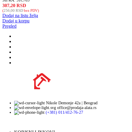
ŠIFRA:
31C703
307,20
RSD
(
256,00
RSD
bez PDV)
Dodaj na listu želja
Dodaj u korpu
Pregled
Nikole Demonje 42a | Beograd
office@prodaja-alata.rs
(+381) 011/412-76-27