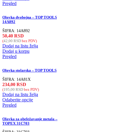
Pregled
Olovka dvobojna – TOP TOOLS
14A892
ŠIFRA:
14A892
50,40
RSD
(
42,00
RSD
bez PDV)
Dodaj na listu želja
Dodaj u korpu
Pregled
Olovka stolarska – TOP TOOLS
ŠIFRA:
14A81X
234,00
RSD
(
195,00
RSD
bez PDV)
Dodaj na listu želja
Odaberite opcije
Pregled
Olovka za obeležavanje metala –
TOPEX 31C703