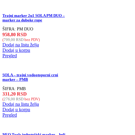
Trajni marker 2u1 SOLA PM DUO –
marker za duboke rupe
ŠIFRA:
PM DUO
958,80
RSD
(
799,00
RSD
bez PDV)
Dodaj na listu želja
Dodaj u korpu
Pregled
SOLA – trajni vodootoporni crni
marker – PMB
ŠIFRA:
PMB
331,20
RSD
(
276,00
RSD
bez PDV)
Dodaj na listu želja
Dodaj u korpu
Pregled
NEO Tools industrijski marker – beli