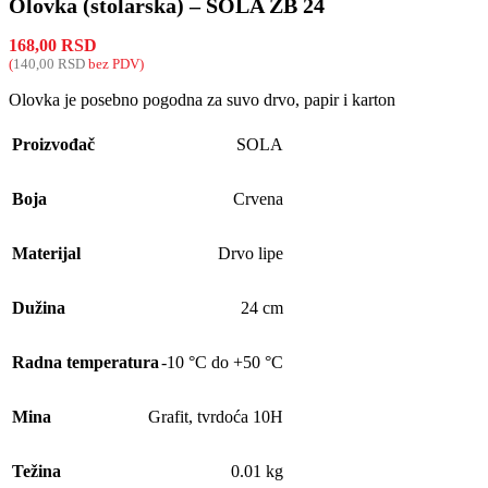
Olovka (stolarska) – SOLA ZB 24
168,00
RSD
(
140,00
RSD
bez PDV)
Olovka je posebno pogodna za suvo drvo, papir i karton
Proizvođač
SOLA
Boja
Crvena
Materijal
Drvo lipe
Dužina
24 cm
Radna temperatura
-10 °C do +50 °C
Mina
Grafit, tvrdoća 10H
Težina
0.01 kg