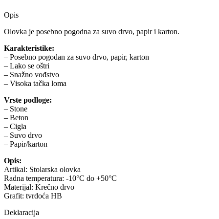
Opis
Olovka je posebno pogodna za suvo drvo, papir i karton.
Karakteristike:
– Posebno pogodan za suvo drvo, papir, karton
– Lako se oštri
– Snažno vođstvo
– Visoka tačka loma
Vrste podloge:
– Stone
– Beton
– Cigla
– Suvo drvo
– Papir/karton
Opis:
Artikal: Stolarska olovka
Radna temperatura: -10°C do +50°C
Materijal: Krečno drvo
Grafit: tvrdoća HB
Deklaracija