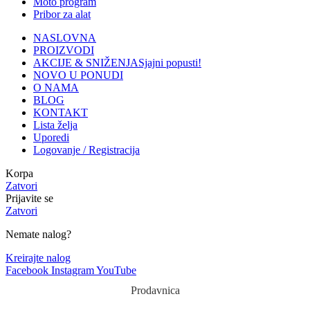
Moto program
Pribor za alat
NASLOVNA
PROIZVODI
AKCIJE & SNIŽENJA
Sjajni popusti!
NOVO U PONUDI
O NAMA
BLOG
KONTAKT
Lista želja
Uporedi
Logovanje / Registracija
Korpa
Zatvori
Prijavite se
Zatvori
Nemate nalog?
Kreirajte nalog
Facebook
Instagram
YouTube
Prodavnica