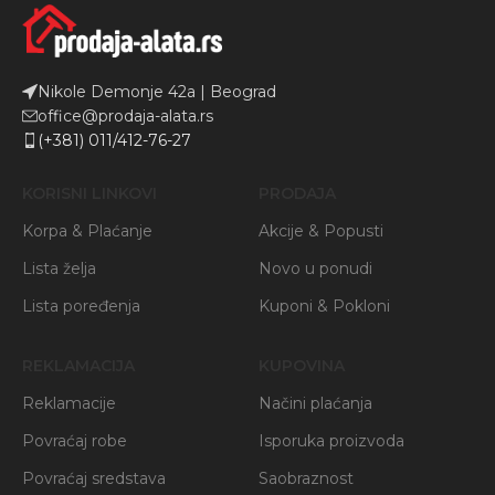
Nikole Demonje 42a | Beograd
office@prodaja-alata.rs
(+381) 011/412-76-27
KORISNI LINKOVI
PRODAJA
Korpa & Plaćanje
Akcije & Popusti
Lista želja
Novo u ponudi
Lista poređenja
Kuponi & Pokloni
REKLAMACIJA
KUPOVINA
Reklamacije
Načini plaćanja
Povraćaj robe
Isporuka proizvoda
Povraćaj sredstava
Saobraznost