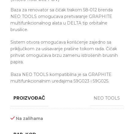
Baza za renovator sa čičak trakom 58-012 brenda
NEO TOOLS omogućava pretvaranje GRAPHITE
multifunkcionalnog alata u DELTA tip orbitalne
brusilice.
Sistem otvora omogućava korišćenje zajedno sa
priključkom za usisavanje prašine tokom rada. Čičak
prihvat omogućava brzu zamenu istrošenih brusnih
papira.
Baza NEO TOOLS kompatibilna je sa GRAPHITE
multifunkcionalnim uređajima 59G023 i 59G025.
PROIZVOĐAČ
NEO TOOLS
Na zalihama