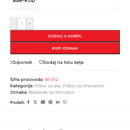
BAR-KOD
-
+
DODAJ U KORPU
KUPI ODMAH
Uporedi
Dodaj na listu želja
Šifra proizvoda:
58-012
Kategorije:
Pribor za alat
,
Pribor za renovatore
Oznaka:
Nastavak za renovator
Podeli: