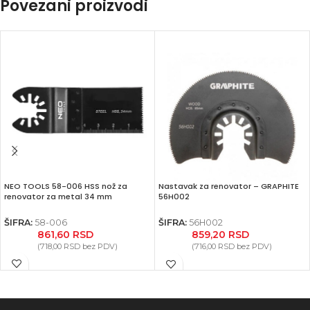
Povezani proizvodi
NEO TOOLS 58-006 HSS nož za
Nastavak za renovator – GRAPHITE
renovator za metal 34 mm
56H002
ŠIFRA:
58-006
ŠIFRA:
56H002
861,60
RSD
859,20
RSD
(
718,00
RSD
bez PDV)
(
716,00
RSD
bez PDV)