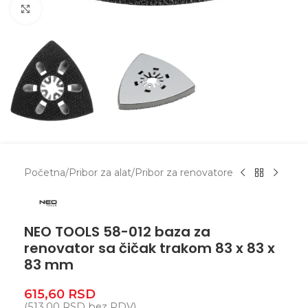
Zumiranje
Početna
/
Pribor za alat
/
Pribor za renovatore
NEO TOOLS 58-012 baza za
renovator sa čičak trakom 83 x 83 x
83 mm
615,60
RSD
(
513,00
RSD
bez PDV)