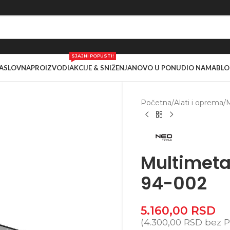
SJAJNI POPUSTI!
ASLOVNA
PROIZVODI
AKCIJE & SNIŽENJA
NOVO U PONUDI
O NAMA
BLO
Početna
/
Alati i oprema
/
M
Multimeta
94-002
5.160,00
RSD
(
4.300,00
RSD
bez P