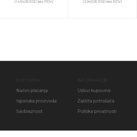
(
1.434,00
RSD
bez PDV)
(
2.940,00
RSD
bez PDV)
KUPOVINA
INFORMACIJE
Načini plaćanja
Uslovi kupovine
Isporuka proizvoda
Zaštita potrošača
Saobraznost
Politika privatnosti