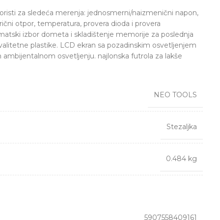
oristi za sledeća merenja: jednosmerni/naizmenični napon,
rični otpor, temperatura, provera dioda i provera
omatski izbor dometa i skladištenje memorije za poslednja
valitetne plastike. LCD ekran sa pozadinskim osvetljenjem
 ambijentalnom osvetljenju. najlonska futrola za lakše
NEO TOOLS
Stezaljka
0.484 kg
5907558409161