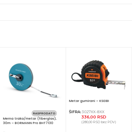
Metar gumirani – KSEIBI
ŠIFRA:
3027XX-8XX
RASPRODATO
336,00
RSD
Merna traka/metar (fiberglas),
(
280,00
RSD
bez PDV)
30m – BORMANN Pro BHT7130