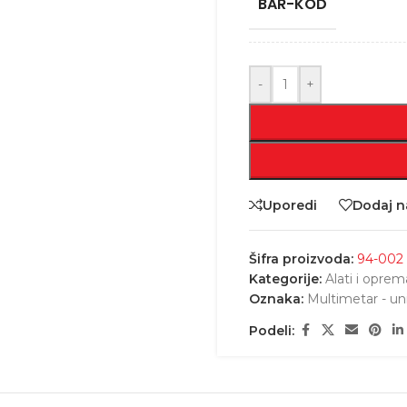
BAR-KOD
-
+
Uporedi
Dodaj na
Šifra proizvoda:
94-002
Kategorije:
Alati i oprem
Oznaka:
Multimetar - u
Podeli: