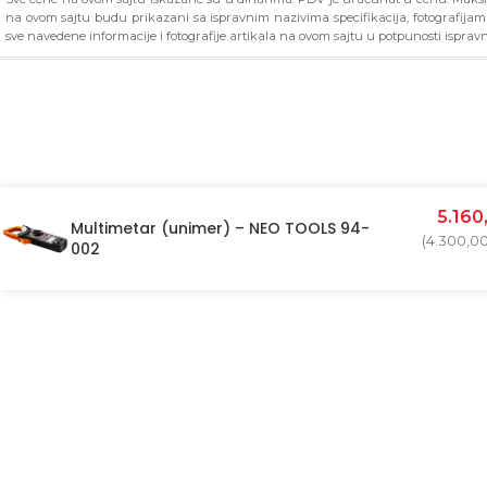
na ovom sajtu budu prikazani sa ispravnim nazivima specifikacija, fotografija
sve navedene informacije i fotografije artikala na ovom sajtu u potpunosti ispravn
5.160
Multimetar (unimer) – NEO TOOLS 94-
(
4.300,0
002