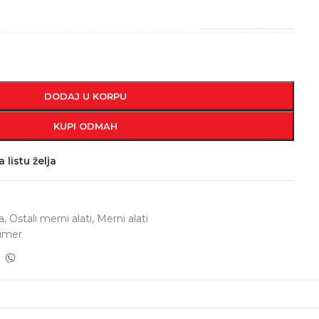
DODAJ U KORPU
KUPI ODMAH
 listu želja
a
,
Ostali merni alati
,
Merni alati
nimer