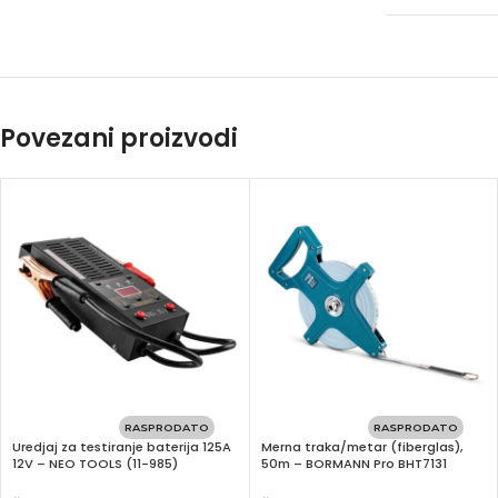
Povezani proizvodi
RASPRODATO
RASPRODATO
Uredjaj za testiranje baterija 125A
Merna traka/metar (fiberglas),
Facebook
12V – NEO TOOLS (11-985)
50m – BORMANN Pro BHT7131