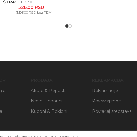
ŠIFRA:
BHT7130
1.326,00
RSD
(
1.105,00
RSD
bez PDV)
OVI
PRODAJA
REKLAMACIJA
nje
Akcije & Popusti
Reklamacije
Novo u ponudi
Povraćaj robe
ja
Kuponi & Pokloni
Povraćaj sredstava
alno koristimo sve svoje resurse da Vam artikli