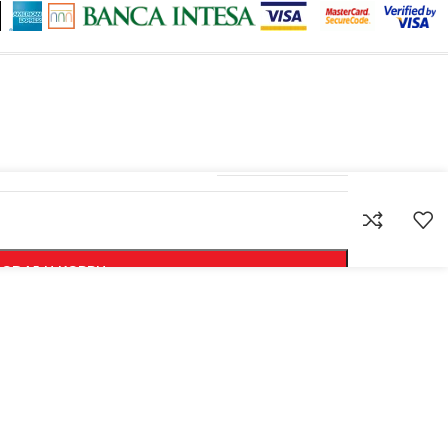
5907558409161
ODAJ U KORPU
KUPI ODMAH