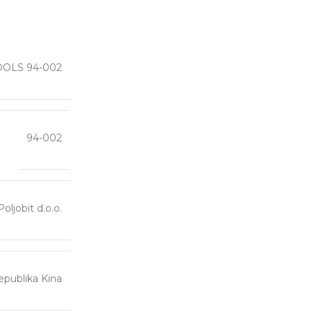
TOOLS 94-002
94-002
Poljobit d.o.o.
publika Kina