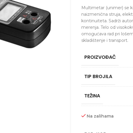
Multimetar (unimer) se k
naizmenična struja, elekt
kontinuiteta. Sadrži aut
merenja. Telo od visokok
omogućava rad pri lošem
skladištenje i transport.
PROIZVOĐAČ
TIP BROJILA
TEŽINA
Na zalihama