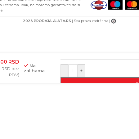
ma i cenama. Ipak, ne možemo garantovati da su
e.
2023 PRODAJA-ALATA.RS
| Sva prava zadržana |
BAR-KOD
,00
RSD
Na
0
RSD
bez
zalihama
-
+
PDV)
D