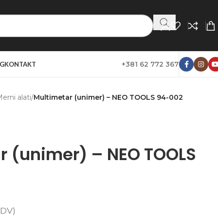
+381 62 772 367
G
KONTAKT
erni alati
/
Multimetar (unimer) – NEO TOOLS 94-002
r (unimer) – NEO TOOLS
DV)