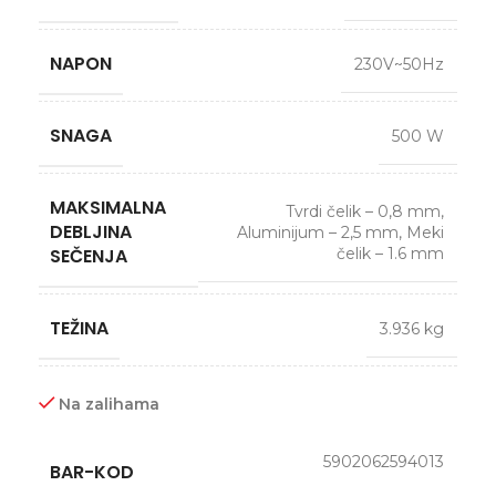
NAPON
230V~50Hz
SNAGA
500 W
MAKSIMALNA
Tvrdi čelik – 0,8 mm
,
DEBLJINA
Aluminijum – 2,5 mm
,
Meki
SEČENJA
čelik – 1.6 mm
TEŽINA
3.936 kg
Na zalihama
5902062594013
BAR-KOD