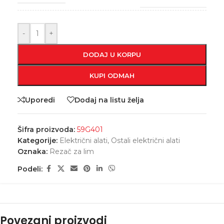
-
+
DODAJ U KORPU
KUPI ODMAH
Uporedi
Dodaj na listu želja
Šifra proizvoda:
59G401
Kategorije:
Električni alati
,
Ostali električni alati
Oznaka:
Rezač za lim
Podeli:
Povezani proizvodi