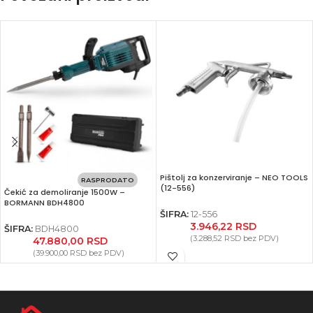
Pištolj za konzerviranje – NEO TOOLS
RASPRODATO
(12-556)
Čekić za demoliranje 1500W –
BORMANN BDH4800
ŠIFRA:
12-556
3.946,22
RSD
ŠIFRA:
BDH4800
(
3.288,52
RSD
bez PDV)
47.880,00
RSD
(
39.900,00
RSD
bez PDV)