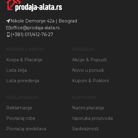
Nikole Demonje 42a | Beograd
office@prodaja-alata.rs
(+381) 011/412-76-27
KORISNI LINKOVI
PRODAJA
Korpa & Plaćanje
Akcije & Popusti
Lista želja
Novo u ponudi
Lista poređenja
Kuponi & Pokloni
REKLAMACIJA
KUPOVINA
Reklamacije
Načini plaćanja
Povraćaj robe
Isporuka proizvoda
Povraćaj sredstava
Saobraznost