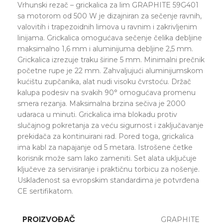
Vrhunski rezač – grickalica za lim GRAPHITE 59G401
sa motorom od 500 W je dizajniran za sečenje ravnih,
valovitih i trapezoidnih limova u ravnim i zakrivljenim
linijama. Grickalica omogućava sečenje čelika debljine
maksimalno 1,6 mm i aluminijuma debljine 2,5 mm.
Grickalica izrezuje traku širine 5 mm. Minimalni prečnik
početne rupe je 22 mm. Zahvaljujući aluminijumskom
kućištu zupčanika, alat nudi visoku čvrstoću. Držač
kalupa podesiv na svakih 90° omogućava promenu
smera rezanja. Maksimalna brzina sečiva je 2000
udaraca u minuti. Grickalica ima blokadu protiv
slučajnog pokretanja za veću sigurnost i zaključavanje
prekidača za kontinuirani rad. Pored toga, grickalica
ima kabl za napajanje od 5 metara. Istrošene četke
korisnik može sam lako zameniti. Set alata uključuje
ključeve za servisiranje i praktičnu torbicu za nošenje.
Usklađenost sa evropskim standardima je potvrđena
CE sertifikatom.
PROIZVOĐAČ
GRAPHITE