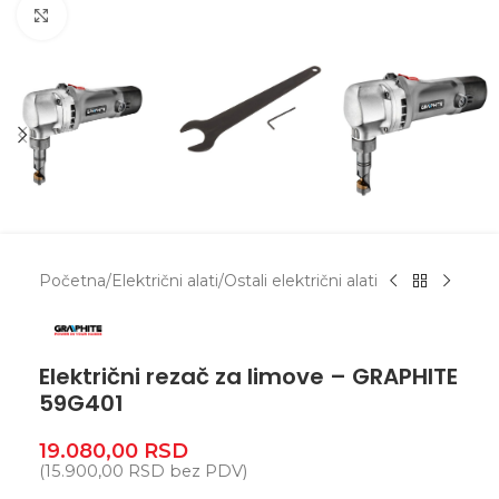
Zumiranje
Početna
/
Električni alati
/
Ostali električni alati
Električni rezač za limove – GRAPHITE
59G401
19.080,00
RSD
(
15.900,00
RSD
bez PDV)