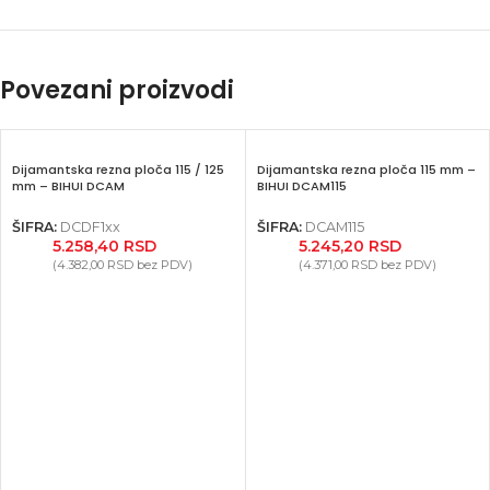
Instagram
YouTube
Povezani proizvodi
Dijamantska rezna ploča 115 / 125
Dijamantska rezna ploča 115 mm –
mm – BIHUI DCAM
BIHUI DCAM115
ŠIFRA:
DCDF1xx
ŠIFRA:
DCAM115
5.258,40
RSD
5.245,20
RSD
(
4.382,00
RSD
bez PDV)
(
4.371,00
RSD
bez PDV)