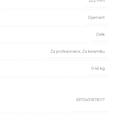
22,2 mm
Dijamant
Čelik
Za profesionalce
,
Za keramiku
0.46 kg
6970431878117