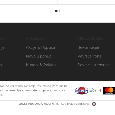
OVI
PRODAJA
REKLAMACIJA
nje
Akcije & Popusti
Reklamacije
Novo u ponudi
Povraćaj robe
ja
Kuponi & Pokloni
Povraćaj sredstava
alno koristimo sve svoje resurse da Vam artikli
ma i cenama. Ipak, ne možemo garantovati da su
e.
2023 PRODAJA-ALATA.RS
| Sva prava zadržana |