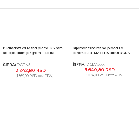
Dijamantska rezna ploča 125 mm
Dijamantska rezna ploča za
sa ojačanim jezgrom – BIHUI
keramiku B-MASTER, BIHUI DCDA
DCBN5
ŠIFRA:
DCDAxxx
ŠIFRA:
DCBN5
3.640,80
RSD
2.242,80
RSD
(
3.034,00
RSD
bez PDV)
(
1.869,00
RSD
bez PDV)