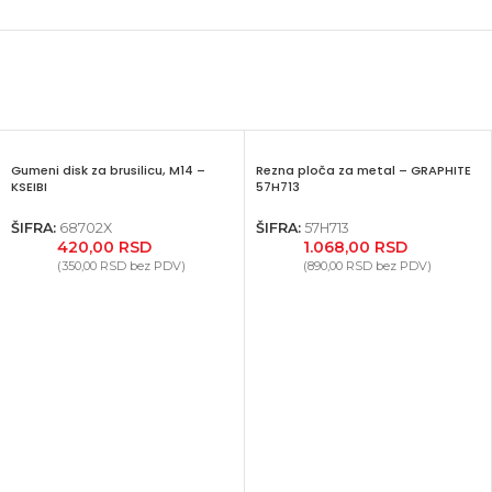
Gumeni disk za brusilicu, M14 –
Rezna ploča za metal – GRAPHITE
KSEIBI
57H713
ŠIFRA:
68702X
ŠIFRA:
57H713
420,00
RSD
1.068,00
RSD
(
350,00
RSD
bez PDV)
(
890,00
RSD
bez PDV)