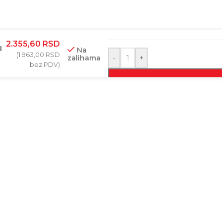
BAR-KOD
2.355,60
RSD
I
Na
(
1.963,00
RSD
zalihama
-
+
bez PDV)