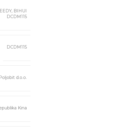
PEEDY, BIHUI
DCDM115
DCDM115
Poljobit d.o.o.
publika Kina