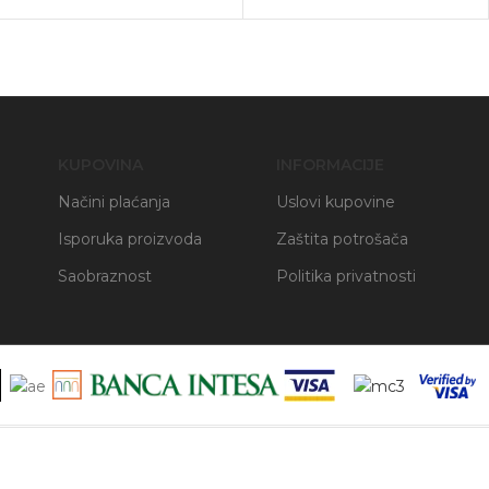
KUPOVINA
INFORMACIJE
Načini plaćanja
Uslovi kupovine
Isporuka proizvoda
Zaštita potrošača
Saobraznost
Politika privatnosti