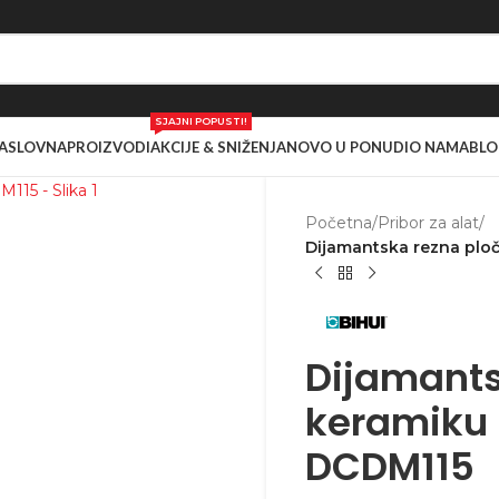
SJAJNI POPUSTI!
ASLOVNA
PROIZVODI
AKCIJE & SNIŽENJA
NOVO U PONUDI
O NAMA
BLO
Početna
/
Pribor za alat
/
Dijamantska rezna plo
Dijamants
keramiku 
DCDM115