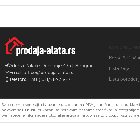
KORISNI LINK
Korpa & Plaća
Adresa: Nikole Demonje 42a | Beograd
Lista želja
Email: office@prodaja-alata.rs
Lista poređen
Telefon: (+381) 011/412-76-27
Sve cene na ovom sajtu iskazane su u dinarima. PDV je uračunat u cenu. Maksim
na ovom sajtu budu prikazani sa ispravnim nazivima specifikacija, fotografija
sve navedene informacije i fotografije artikala na ovom sajtu u potpunosti ispravn