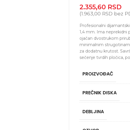
2.355,60
RSD
(
1.963,00
RSD
bez P
Profesionalni dijamantsk
1,4 mm. Ima neprekidni p
ojačan dvostrukom prir
minimalnim strugotinama 
za dodatnu krutost. Savr
sečenje tvrdih pločica, po
PROIZVOĐAČ
PREČNIK DISKA
DEBLJINA