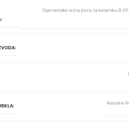
Dijamantska rezna ploča za keramiku B-S
:
IZVODA:
Narodna Re
REKLA: