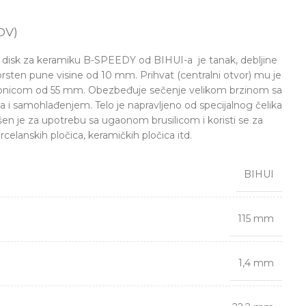
DV)
i disk za keramiku B-SPEEDY od BIHUI-a je tanak, debljine
rsten pune visine od 10 mm. Prihvat (centralni otvor) mu je
ubnicom od 55 mm. Obezbeđuje sečenje velikom brzinom sa
i samohlađenjem. Telo je napravljeno od specijalnog čelika
šen je za upotrebu sa ugaonom brusilicom i koristi se za
rcelanskih pločica, keramičkih pločica itd.
BIHUI
115 mm
1,4 mm