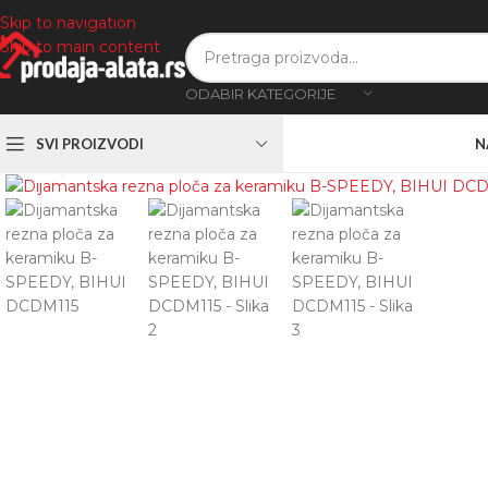
Skip to navigation
Skip to main content
ODABIR KATEGORIJE
SVI PROIZVODI
N
Zumiranje