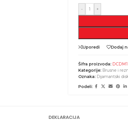
-
+
Uporedi
Dodaj na
Šifra proizvoda:
DCDM1
Kategorije:
Brusne i rez
Oznaka:
Dijamantski disk
Podeli:
DEKLARACIJA