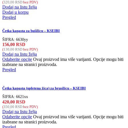
(
320,00
RSD
bez PDV)
Dodaj na listu želja
Dodaj u korpu
Pregled
Četka kapasta za bušilicu – KSEIBI
ŠIFRA:
6630yy
156,00
RSD
(
130,00
RSD
bez PDV)
Dodaj na listu želja
Odaberite opcije
Ovaj proizvod ima više varijanti. Opcije mogu biti
izabrane na stranici proizvoda.
Pregled
Četka kapasta (upletena žica) za brusilicu – KSEIBI
ŠIFRA:
6621xx
420,00
RSD
(
350,00
RSD
bez PDV)
Dodaj na listu želja
Odaberite opcije
Ovaj proizvod ima više varijanti. Opcije mogu biti
izabrane na stranici proizvoda.
Pregled