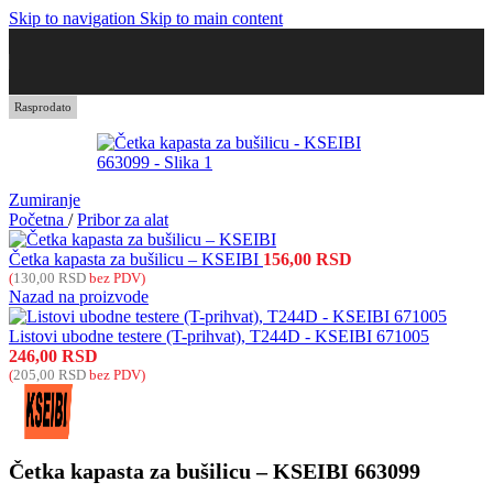
Skip to navigation
Skip to main content
Rasprodato
Zumiranje
Početna
/
Pribor za alat
Četka kapasta za bušilicu – KSEIBI
156,00
RSD
(
130,00
RSD
bez PDV)
Nazad na proizvode
Listovi ubodne testere (T-prihvat), T244D - KSEIBI 671005
246,00
RSD
(
205,00
RSD
bez PDV)
Četka kapasta za bušilicu – KSEIBI 663099