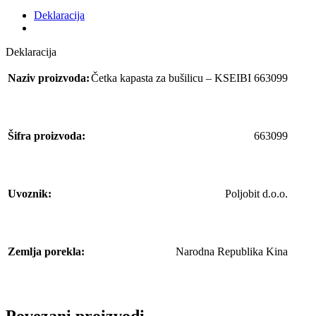
Deklaracija
Deklaracija
Naziv proizvoda:
Četka kapasta za bušilicu – KSEIBI 663099
Šifra proizvoda:
663099
Uvoznik:
Poljobit d.o.o.
Zemlja porekla:
Narodna Republika Kina