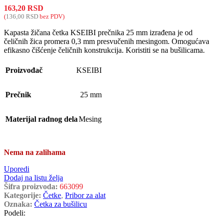
163,20
RSD
(
136,00
RSD
bez PDV)
Kapasta žičana četka KSEIBI prečnika 25 mm izrađena je od
čeličnih žica promera 0,3 mm presvučenih mesingom. Omogućava
efikasno čišćenje čeličnih konstrukcija. Koristiti se na bušilicama.
Proizvođač
KSEIBI
Prečnik
25 mm
Materijal radnog dela
Mesing
Nema na zalihama
Uporedi
Dodaj na listu želja
Šifra proizvoda:
663099
Kategorije:
Četke
,
Pribor za alat
Oznaka:
Četka za bušilicu
Podeli: