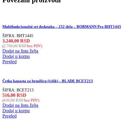
Povezani proizvodi
Multifunkcionalni set dodataka – 232 dela – BORMANN Pro BHT1445
ŠIFRA:
BHT1445
3.240,00
RSD
(
2.700,00
RSD
bez PDV)
Dodaj na listu želja
Dodaj u korpu
Pregled
Četka kapasta za brusilicu (čelik) – BLADE BCET213
ŠIFRA:
BCET213
516,00
RSD
(
430,00
RSD
bez PDV)
Dodaj na listu želja
Dodaj u korpu
Pregled