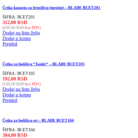
Četka kapasta za brusilicu (mesing) – BLADE BCET201
ŠIFRA:
BCET201
312,00
RSD
(
260,00
RSD
bez PDV)
Dodaj na listu želja
Dodaj u korpu
Pregled
Četka za bušilicu “Tanjir“ – BLADE BCET105
ŠIFRA:
BCET105
192,00
RSD
(
160,00
RSD
bez PDV)
Dodaj na listu želja
Dodaj u korpu
Pregled
Četka za bušilicu set – BLADE BCET104
ŠIFRA:
BCET104
384,00
RSD