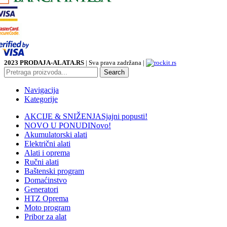
2023 PRODAJA-ALATA.RS
| Sva prava zadržana |
Search
Navigacija
Kategorije
AKCIJE & SNIŽENJA
Sjajni popusti!
NOVO U PONUDI
Novo!
Akumulatorski alati
Električni alati
Alati i oprema
Ručni alati
Baštenski program
Domaćinstvo
Generatori
HTZ Oprema
Moto program
Pribor za alat