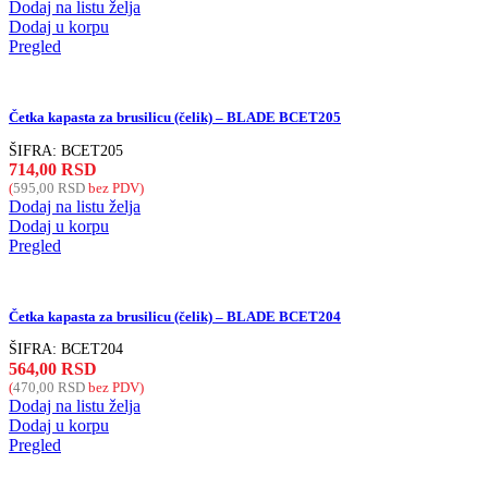
Dodaj na listu želja
Dodaj u korpu
Pregled
Četka kapasta za brusilicu (čelik) – BLADE BCET205
ŠIFRA:
BCET205
714,00
RSD
(
595,00
RSD
bez PDV)
Dodaj na listu želja
Dodaj u korpu
Pregled
Četka kapasta za brusilicu (čelik) – BLADE BCET204
ŠIFRA:
BCET204
564,00
RSD
(
470,00
RSD
bez PDV)
Dodaj na listu želja
Dodaj u korpu
Pregled