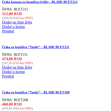
Četka kapasta za brusilicu (čelik) – BLADE BCET212
ŠIFRA:
BCET212
312,00
RSD
(
260,00
RSD
bez PDV)
Dodaj na listu želja
Dodaj u korpu
Pregled
Četka za brusilicu “Tanjir“ – BLADE BCET211
ŠIFRA:
BCET211
474,00
RSD
(
395,00
RSD
bez PDV)
Dodaj na listu želja
Dodaj u korpu
Pregled
Četka za brusilicu “Tanjir“ – BLADE BCET208
ŠIFRA:
BCET208
468,00
RSD
(
390,00
RSD
bez PDV)