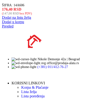
ŠIFRA:
14A606
176,40
RSD
(
147,00
RSD
bez PDV)
Dodaj na listu želja
Dodaj u korpu
Pregled
Nikole Demonje 42a | Beograd
office@prodaja-alata.rs
(+381) 011/412-76-27
KORISNI LINKOVI
Korpa & Plaćanje
Lista želja
Lista poređenja