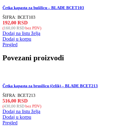
Četka kapasta za bušilicu – BLADE BCET103
ŠIFRA:
BCET103
192,00
RSD
(
160,00
RSD
bez PDV)
Dodaj na listu želja
Dodaj u korpu
Pregled
Povezani proizvodi
Četka kapasta za brusilicu (čelik) – BLADE BCET213
ŠIFRA:
BCET213
516,00
RSD
(
430,00
RSD
bez PDV)
Dodaj na listu želja
Dodaj u korpu
Pregled