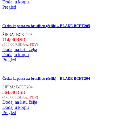
Dodaj u korpu
Pregled
Četka kapasta za brusilicu (čelik) – BLADE BCET205
ŠIFRA:
BCET205
714,00
RSD
(
595,00
RSD
bez PDV)
Dodaj na listu želja
Dodaj u korpu
Pregled
Četka kapasta za brusilicu (čelik) – BLADE BCET204
ŠIFRA:
BCET204
564,00
RSD
(
470,00
RSD
bez PDV)
Dodaj na listu želja
Dodaj u korpu
Pregled