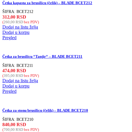
Četka kapasta za brusilicu (čelik) – BLADE BCET212
ŠIFRA:
BCET212
312,00
RSD
(
260,00
RSD
bez PDV)
Dodaj na listu želja
Dodaj u korpu
Pregled
Četka za brusilicu “Tanjir“ – BLADE BCET211
ŠIFRA:
BCET211
474,00
RSD
(
395,00
RSD
bez PDV)
Dodaj na listu želja
Dodaj u korpu
Pregled
Četka za stonu brusilicu (čelik) – BLADE BCET210
ŠIFRA:
BCET210
840,00
RSD
(
700,00
RSD
bez PDV)