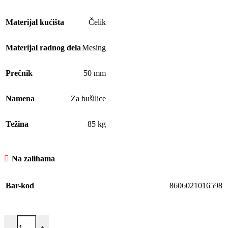
Materijal kućišta
Čelik
Materijal radnog dela
Mesing
Prečnik
50 mm
Namena
Za bušilice
Težina
85 kg
Na zalihama
Bar-kod
8606021016598
-
+