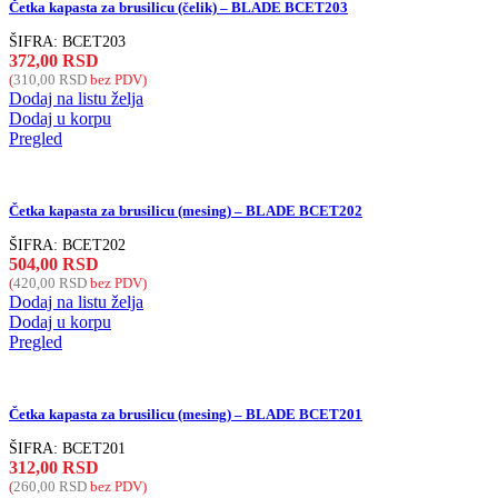
Četka kapasta za brusilicu (čelik) – BLADE BCET203
ŠIFRA:
BCET203
372,00
RSD
(
310,00
RSD
bez PDV)
Dodaj na listu želja
Dodaj u korpu
Pregled
Četka kapasta za brusilicu (mesing) – BLADE BCET202
ŠIFRA:
BCET202
504,00
RSD
(
420,00
RSD
bez PDV)
Dodaj na listu želja
Dodaj u korpu
Pregled
Četka kapasta za brusilicu (mesing) – BLADE BCET201
ŠIFRA:
BCET201
312,00
RSD
(
260,00
RSD
bez PDV)