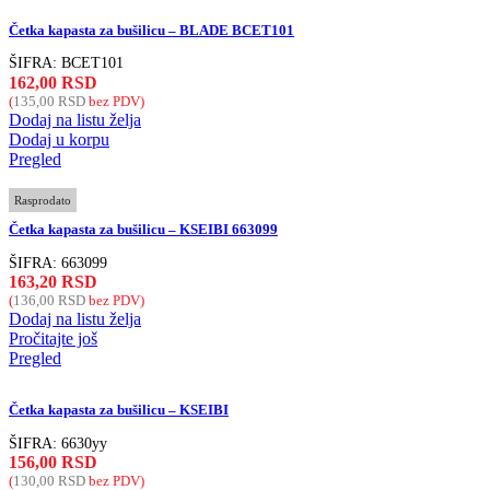
Četka kapasta za bušilicu – BLADE BCET101
ŠIFRA:
BCET101
162,00
RSD
(
135,00
RSD
bez PDV)
Dodaj na listu želja
Dodaj u korpu
Pregled
Rasprodato
Četka kapasta za bušilicu – KSEIBI 663099
ŠIFRA:
663099
163,20
RSD
(
136,00
RSD
bez PDV)
Dodaj na listu želja
Pročitajte još
Pregled
Četka kapasta za bušilicu – KSEIBI
ŠIFRA:
6630yy
156,00
RSD
(
130,00
RSD
bez PDV)