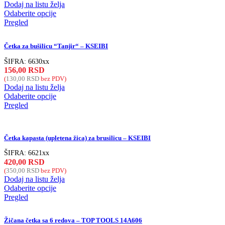
Dodaj na listu želja
Odaberite opcije
Pregled
Četka za bušilicu “Tanjir“ – KSEIBI
ŠIFRA:
6630xx
156,00
RSD
(
130,00
RSD
bez PDV)
Dodaj na listu želja
Odaberite opcije
Pregled
Četka kapasta (upletena žica) za brusilicu – KSEIBI
ŠIFRA:
6621xx
420,00
RSD
(
350,00
RSD
bez PDV)
Dodaj na listu želja
Odaberite opcije
Pregled
Žičana četka sa 6 redova – TOP TOOLS 14A606