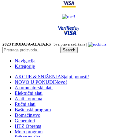
2023 PRODAJA-ALATA.RS
| Sva prava zadržana |
Search
Navigacija
Kategorije
AKCIJE & SNIŽENJA
Sjajni popusti!
NOVO U PONUDI
Novo!
Akumulatorski alati
Električni alati
Alati i oprema
Ručni alati
Baštenski program
Domaćinstvo
Generatori
HTZ Oprema
Moto program