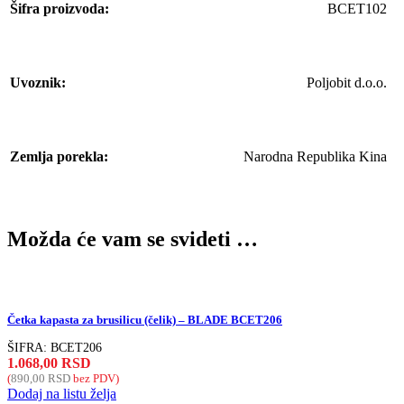
Šifra proizvoda:
BCET102
Uvoznik:
Poljobit d.o.o.
Zemlja porekla:
Narodna Republika Kina
Možda će vam se svideti …
Četka kapasta za brusilicu (čelik) – BLADE BCET206
ŠIFRA:
BCET206
1.068,00
RSD
(
890,00
RSD
bez PDV)
Dodaj na listu želja