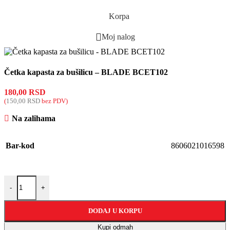
Korpa
Moj nalog
Četka kapasta za bušilicu – BLADE BCET102
180,00
RSD
(
150,00
RSD
bez PDV)
Na zalihama
Bar-kod
8606021016598
-
+
DODAJ U KORPU
Kupi odmah