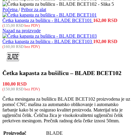
Početna
/
Pribor za alat
Četka kapasta za bušilicu - BLADE BCET101
162,00
RSD
(
135,00
RSD
bez PDV)
Nazad na proizvode
Četka kapasta za bušilicu - BLADE BCET103
192,00
RSD
(
160,00
RSD
bez PDV)
Četka kapasta za bušilicu – BLADE BCET102
180,00
RSD
(
150,00
RSD
bez PDV)
Četka mesingana za bušilicu BLADE BCET102 proizvodena je uz
pomoć CNC mašina za automatsko oblikovanje i automatsko
farbanje kako bi se osigurao kvalitet proizvoda. Materijal tela je
ugljenični čelik. Čelična žica je visokokvalitetni ugljenični čelik
prekriven mesingom. Prečnik radnog dela četke iznosi 50mm.
Proizvođač
BLADE