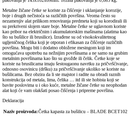
pakovanja je 143x102x69mm. Težina pakovanja je 0‚085 kg.
Metalne žičane četke se koriste za čišćenje i uklanjanje korozije,
boje i drugih nečistoća sa različitih površina. Veoma često su
nezamenjiv alat prilikom renoviranja predmeta koji su korodirali ili
su prekriveni slojem stare boje. Metalne četke se uglavnom koriste
kao pribor na električnim i akumulatorskim mašinama (alatima kao
što su bušilice ili brusilice). Izrađene su od visokokvalitetnog
ugljeničnog čelika koji je otporan i efikasan za čišćenje različitih
površina. Mogu biti i dodatno obložene mesingom koji im
omogućava upotrebu na nežnijim površinama a ne samo na grubim
metalnim površinama kao što su gvožđe ili čelik. Četke koje se
koriste na brusilicama imaju šestougaonu navrtku za pričvršćivanje,
odnosno osovinicu (dršku) za pričvršćivanje ukoliko se koriste na
bušilicama. Bez obzira da li ste majstor i radite na obradi raznih
konstrukcija od metala, lima, čelika … itd ili ste hobista koji se
bavite poslovima u i oko kuće, metalne žičane četke su neophodan
alat koji će vam olakšati posao čišćenja i pripreme površina.
Deklaracija
Naziv proizvoda:
Četka kapasta za bušilicu – BLADE BCET102