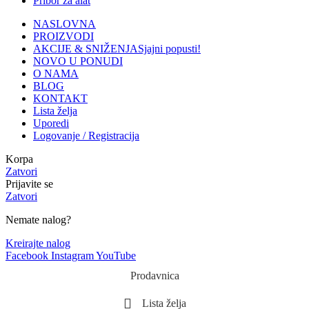
Pribor za alat
NASLOVNA
PROIZVODI
AKCIJE & SNIŽENJA
Sjajni popusti!
NOVO U PONUDI
O NAMA
BLOG
KONTAKT
Lista želja
Uporedi
Logovanje / Registracija
Korpa
Zatvori
Prijavite se
Zatvori
Nemate nalog?
Kreirajte nalog
Facebook
Instagram
YouTube
Prodavnica
Lista želja