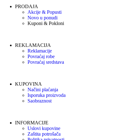
PRODAJA
Akcije & Popusti
Novo u ponudi
Kuponi & Pokloni
REKLAMACIJA
Reklamacije
Povraćaj robe
Povraćaj sredstava
KUPOVINA
Načini plaćanja
Isporuka proizvoda
Saobraznost
INFORMACIJE
Uslovi kupovine
Zaštita potrošača
Politika privatnosti