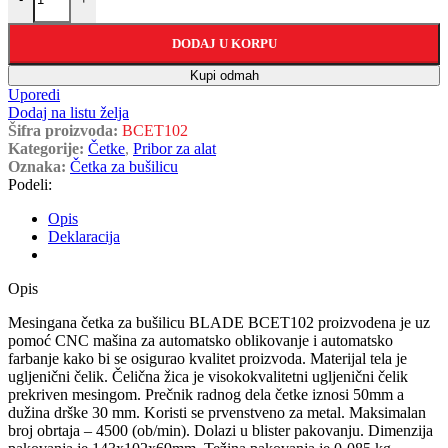
DODAJ U KORPU
Kupi odmah
Uporedi
Dodaj na listu želja
Šifra proizvoda:
BCET102
Kategorije:
Četke
,
Pribor za alat
Oznaka:
Četka za bušilicu
Podeli:
Opis
Deklaracija
Opis
Mesingana četka za bušilicu BLADE BCET102 proizvodena je uz
pomoć CNC mašina za automatsko oblikovanje i automatsko
farbanje kako bi se osigurao kvalitet proizvoda. Materijal tela je
ugljenični čelik. Čelična žica je visokokvalitetni ugljenični čelik
prekriven mesingom. Prečnik radnog dela četke iznosi 50mm a
dužina drške 30 mm. Koristi se prvenstveno za metal. Maksimalan
broj obrtaja – 4500 (ob/min). Dolazi u blister pakovanju. Dimenzija