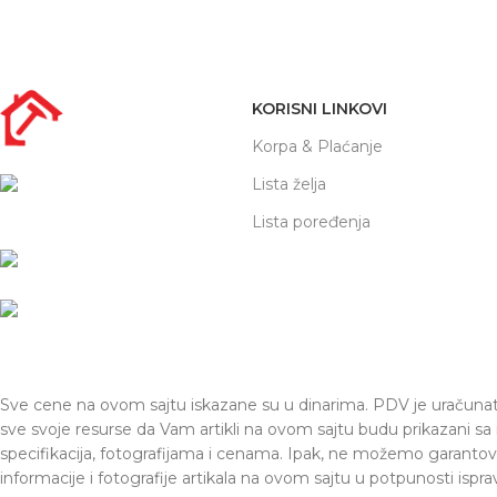
KORISNI LINKOVI
Korpa & Plaćanje
Lista želja
Adresa:
Nikole Demonje 42a |
Lista poređenja
Beograd
Email: office@prodaja-alata.rs
Telefon:
(+381) 011/412-76-27
Sve cene na ovom sajtu iskazane su u dinarima. PDV je uračuna
sve svoje resurse da Vam artikli na ovom sajtu budu prikazani sa
specifikacija, fotografijama i cenama. Ipak, ne možemo garanto
informacije i fotografije artikala na ovom sajtu u potpunosti ispra