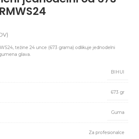
I RMWS24
DV)
S24, težine 24 unce (673 grama) odlikuje jednodelni
 gumena glava.
BIHUI
673 gr
Guma
Za profesionalce