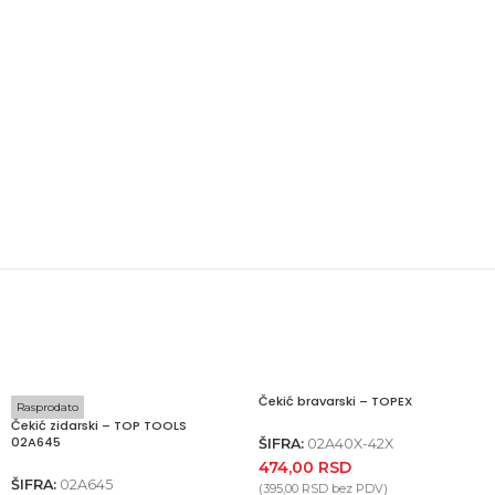
Čekić bravarski – TOPEX
Rasprodato
Čekić zidarski – TOP TOOLS
02A645
ŠIFRA:
02A40X-42X
474,00
RSD
ŠIFRA:
02A645
(
395,00
RSD
bez PDV)