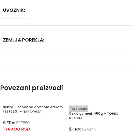
UVOZNIK:
ZEMLJA POREKLA:
Povezani proizvodi
Sekira – cepač sa drvenom drškom
Rasprodato
(SSF550) – NAKAYAMA
Čekić gumeni, 450g – TOPEX
02A344
ŠIFRA:
SSF550
1.140,00
RSD
ŠIFRA:
02A344