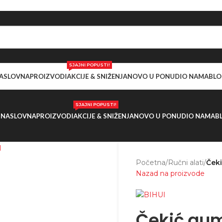
SJAJNI POPUSTI!
ASLOVNA
PROIZVODI
AKCIJE & SNIŽENJA
NOVO U PONUDI
O NAMA
BLO
SJAJNI POPUSTI!
NASLOVNA
PROIZVODI
AKCIJE & SNIŽENJA
NOVO U PONUDI
O NAMA
B
Početna
/
Ručni alati
/
Ček
Nazad na proizvode
Čekić gum