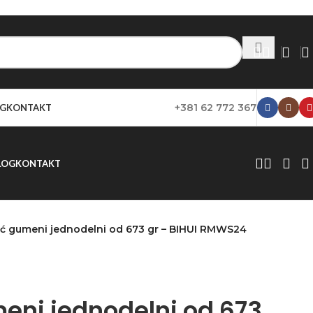
+381 62 772 367
G
KONTAKT
LOG
KONTAKT
ić gumeni jednodelni od 673 gr – BIHUI RMWS24
eni jednodelni od 673