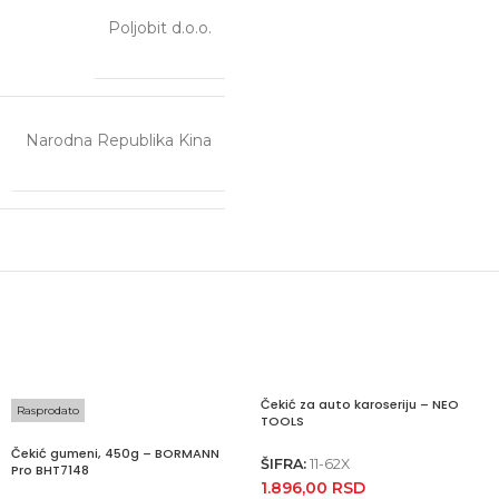
Poljobit d.o.o.
Narodna Republika Kina
Čekić za auto karoseriju – NEO
Rasprodato
TOOLS
Čekić gumeni, 450g – BORMANN
ŠIFRA:
11-62X
Pro BHT7148
1.896,00
RSD