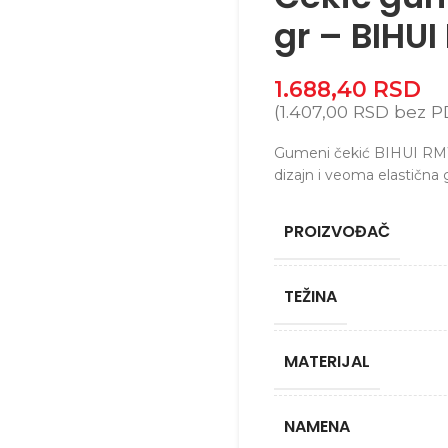
gr – BIHU
1.688,40
RSD
(
1.407,00
RSD
bez P
Gumeni čekić BIHUI RMW
dizajn i veoma elastična
PROIZVOĐAČ
TEŽINA
MATERIJAL
NAMENA