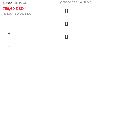
(
1.580,00
RSD
bez PDV)
ŠIFRA:
BHT7148
759,60
RSD
(
633,00
RSD
bez PDV)