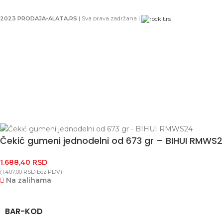
2023 PRODAJA-ALATA.RS
| Sva prava zadržana |
Čekić gumeni jednodelni od 673 gr – BIHUI RMWS
1.688,40
RSD
(
1.407,00
RSD
bez PDV)
Na zalihama
BAR-KOD