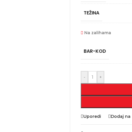
TEŽINA
Na zalihama
BAR-KOD
-
+
Uporedi
Dodaj na l