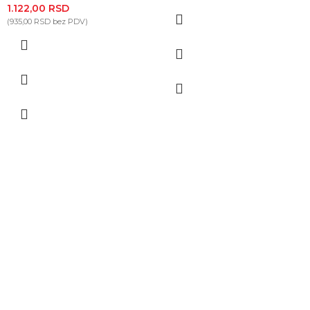
1.122,00
RSD
(
935,00
RSD
bez PDV)