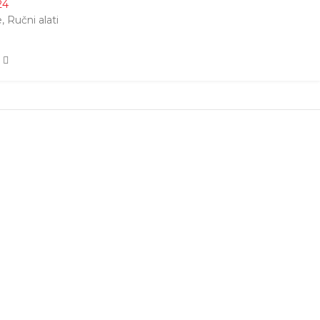
24
e
,
Ručni alati