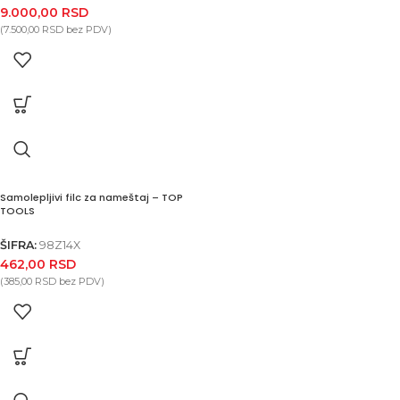
9.000,00
RSD
(
7.500,00
RSD
bez PDV)
Samolepljivi filc za nameštaj – TOP
TOOLS
ŠIFRA:
98Z14X
462,00
RSD
(
385,00
RSD
bez PDV)