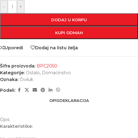
-
+
DODAJ U KORPU
KUPI ODMAH
Uporedi
Dodaj na listu želja
Šifra proizvoda:
BPC2050
Kategorije:
Ostalo
,
Domaćinstvo
Oznaka:
Čiviluk
Podeli:
OPIS
DEKLARACIJA
Opis
Karakteristike: