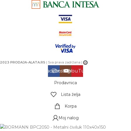
2023 PRODAJA-ALATA.RS
| Sva prava zadržana |
Facebook
Instagram
YouTube
Prodavnica
Lista želja
Korpa
Moj nalog