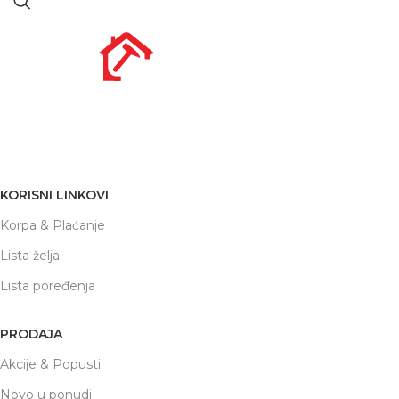
Nikole Demonje 42a | Beograd
office@prodaja-alata.rs
(+381) 011/412-76-27
KORISNI LINKOVI
Korpa & Plaćanje
Lista želja
Lista poređenja
PRODAJA
Akcije & Popusti
Novo u ponudi