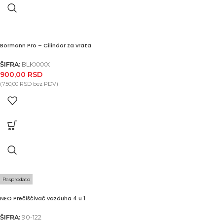
Bormann Pro – Cilindar za vrata
ŠIFRA:
BLKXXXX
900,00
RSD
(
750,00
RSD
bez PDV)
Rasprodato
NEO Prečišćivač vazduha 4 u 1
ŠIFRA:
90-122