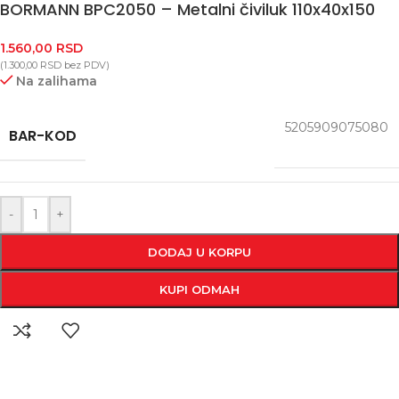
BORMANN BPC2050 – Metalni čiviluk 110x40x150
1.560,00
RSD
(
1.300,00
RSD
bez PDV)
Na zalihama
5205909075080
BAR-KOD
-
+
DODAJ U KORPU
KUPI ODMAH