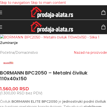
Skip to navigation
Skip to main content
Zumiranje
Početna
/
Domaćinstvo
Nazad na proizvode
BORMANN BPC2050 – Metalni čiviluk
110x40x150
1.560,00
RSD
(
1.300,00
RSD
bez PDV)
Čiviluk
BORMANN ELITE BPC2050
je
jednostruki podni čiviluk
sa čvrstom metalnom konstrukcijom. Zahvaljujući
stabilnom