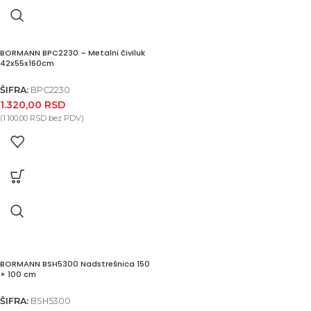
BORMANN BPC2230 – Metalni čiviluk
42x55x160cm
ŠIFRA:
BPC2230
1.320,00
RSD
(
1.100,00
RSD
bez PDV)
BORMANN BSH5300 Nadstrešnica 150
× 100 cm
ŠIFRA:
BSH5300