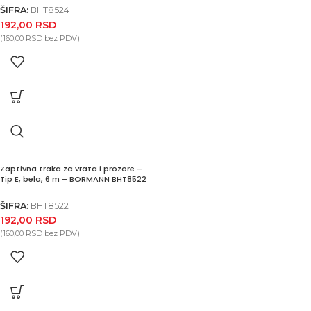
ŠIFRA:
BHT8524
192,00
RSD
(
160,00
RSD
bez PDV)
Zaptivna traka za vrata i prozore –
Tip E, bela, 6 m – BORMANN BHT8522
ŠIFRA:
BHT8522
192,00
RSD
(
160,00
RSD
bez PDV)