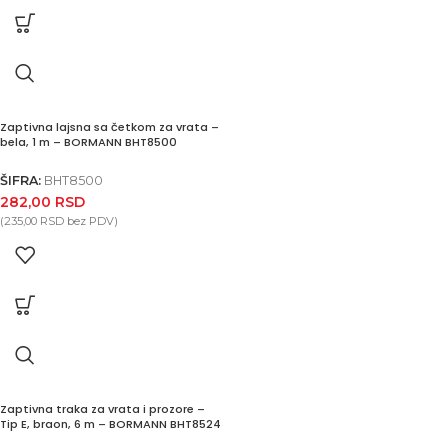
Zaptivna lajsna sa četkom za vrata –
bela, 1 m – BORMANN BHT8500
ŠIFRA:
BHT8500
282,00
RSD
(
235,00
RSD
bez PDV)
Zaptivna traka za vrata i prozore –
Tip E, braon, 6 m – BORMANN BHT8524