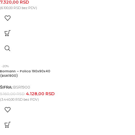
7.320,00
RSD
(
6.100,00
RSD
bez PDV)
-20%
Bormann – Polica 190x90x40
(BSR1900)
ŠIFRA:
BSR1900
4.128,00
RSD
5.160,00
RSD
(
3.440,00
RSD
bez PDV)