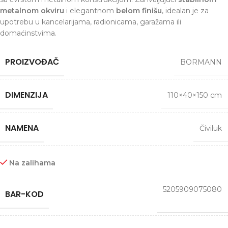
metalnom okviru
i elegantnom
belom finišu
, idealan je za
upotrebu u kancelarijama, radionicama, garažama ili
domaćinstvima.
PROIZVOĐAČ
BORMANN
DIMENZIJA
110×40×150 cm
NAMENA
Čiviluk
Na zalihama
5205909075080
BAR-KOD