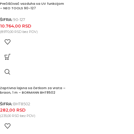
Prečišćivač vazduha sa UV funkcijom
– NEO TOOLS 90-127
ŠIFRA:
90-127
10.764,00
RSD
(
8.970,00
RSD
bez PDV)
Zaptivna lajsna sa četkom za vrata –
braon, 1 m – BORMANN BHT8502
ŠIFRA:
BHT8502
282,00
RSD
(
235,00
RSD
bez PDV)