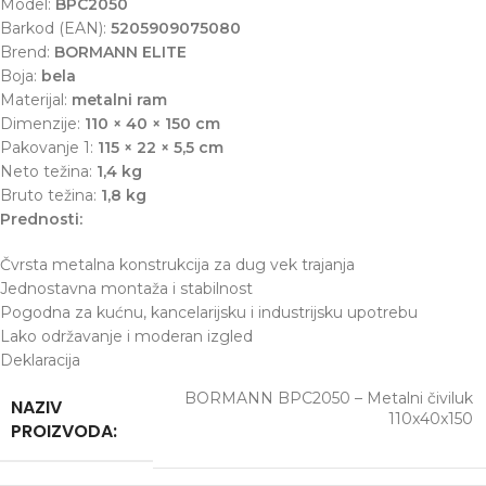
Model:
BPC2050
Barkod (EAN):
5205909075080
Brend:
BORMANN ELITE
Boja:
bela
Materijal:
metalni ram
Dimenzije:
110 × 40 × 150 cm
Pakovanje 1:
115 × 22 × 5,5 cm
Neto težina:
1,4 kg
Bruto težina:
1,8 kg
Prednosti:
Čvrsta metalna konstrukcija za dug vek trajanja
Jednostavna montaža i stabilnost
Pogodna za kućnu, kancelarijsku i industrijsku upotrebu
Lako održavanje i moderan izgled
Deklaracija
BORMANN BPC2050 – Metalni čiviluk
NAZIV
110x40x150
PROIZVODA: