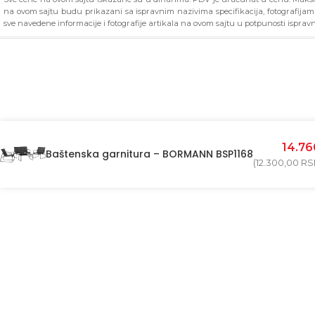
na ovom sajtu budu prikazani sa ispravnim nazivima specifikacija, fotografija
sve navedene informacije i fotografije artikala na ovom sajtu u potpunosti ispravn
14.7
Baštenska garnitura – BORMANN BSP1168
(
12.300,00
RS