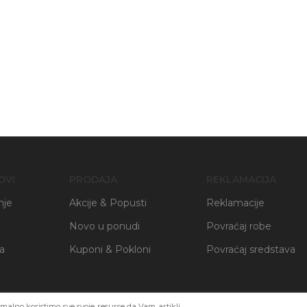
OVI
PRODAJA
REKLAMACIJA
nje
Akcije & Popusti
Reklamacije
Novo u ponudi
Povraćaj robe
ja
Kuponi & Pokloni
Povraćaj sredstava
alno koristimo sve svoje resurse da Vam artikli