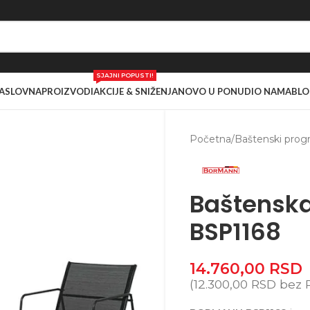
SJAJNI POPUSTI!
ASLOVNA
PROIZVODI
AKCIJE & SNIŽENJA
NOVO U PONUDI
O NAMA
BLO
Početna
/
Baštenski prog
Baštensk
BSP1168
14.760,00
RSD
(
12.300,00
RSD
bez 