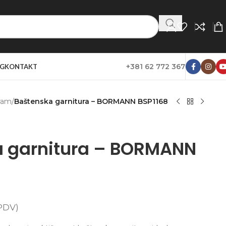
+381 62 772 367
G
KONTAKT
ram
/
Baštenska garnitura – BORMANN BSP1168
a garnitura – BORMANN
PDV)