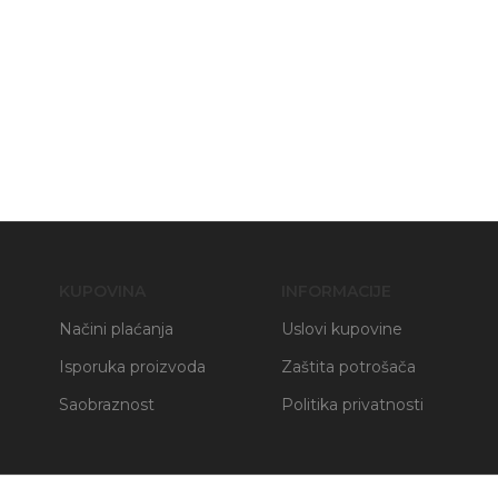
KUPOVINA
INFORMACIJE
Načini plaćanja
Uslovi kupovine
Isporuka proizvoda
Zaštita potrošača
Saobraznost
Politika privatnosti