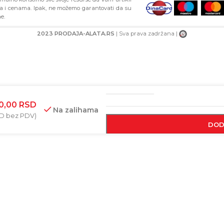
ma i cenama. Ipak, ne možemo garantovati da su
e.
2023 PRODAJA-ALATA.RS
| Sva prava zadržana |
BAR-KOD
60,00
RSD
Na zalihama
D
bez PDV)
DOD
KU