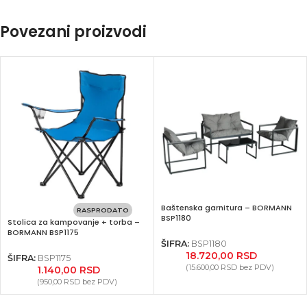
Povezani proizvodi
Baštenska garnitura – BORMANN
RASPRODATO
BSP1180
Stolica za kampovanje + torba –
BORMANN BSP1175
ŠIFRA:
BSP1180
18.720,00
RSD
ŠIFRA:
BSP1175
(
15.600,00
RSD
bez PDV)
1.140,00
RSD
Facebook
(
950,00
RSD
bez PDV)