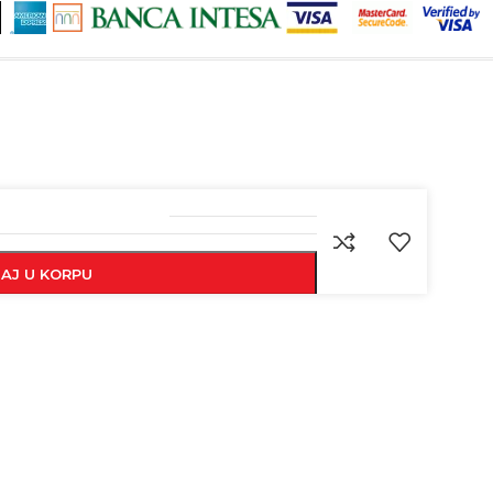
5205909066453
AJ U KORPU
PI ODMAH