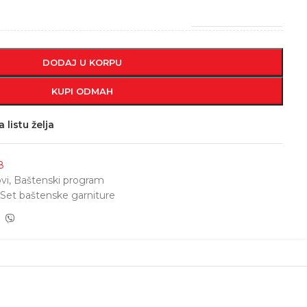
DODAJ U KORPU
KUPI ODMAH
 listu želja
8
ovi
,
Baštenski program
Set baštenske garniture