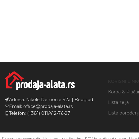
Instagram
YouTube
KORISNI LINK
Korpa & Plaća
Adresa: Nikole Demonje 42a | Beograd
Lista želja
Email: office@prodaja-alata.rs
Lista poređen
Telefon: (+381) 011/412-76-27
Sve cene na ovom sajtu iskazane su u dinarima. PDV je uračunat u cenu. Maksim