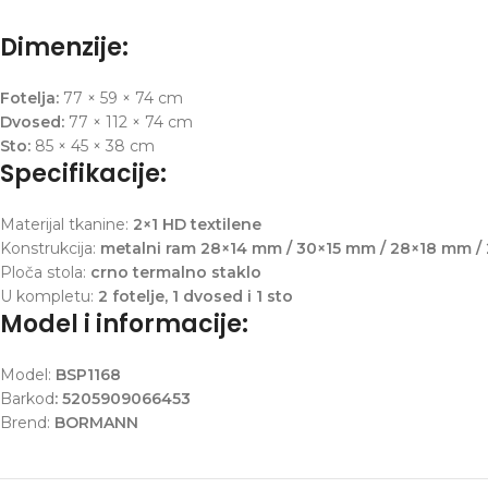
Dimenzije:
Fotelja:
77 × 59 × 74 cm
Dvosed:
77 × 112 × 74 cm
Sto:
85 × 45 × 38 cm
Specifikacije:
Materijal tkanine:
2×1 HD textilene
Konstrukcija:
metalni ram 28×14 mm / 30×15 mm / 28×18 mm 
Ploča stola:
crno termalno staklo
U kompletu:
2 fotelje, 1 dvosed i 1 sto
Model i informacije:
Model:
BSP1168
Barkod
:
5205909066453
Brend:
BORMANN