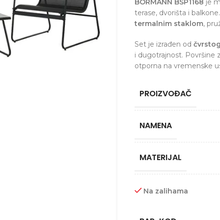
BORMANN BSP1168
je m
terase, dvorišta i balkon
termalnim staklom
, pr
Set je izrađen od
čvrsto
i dugotrajnost. Površine 
otporna na vremenske usl
PROIZVOĐAČ
NAMENA
MATERIJAL
Na zalihama