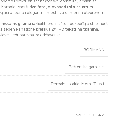
oderan i praktičan set baštenske garniture, idealan za
e. Komplet sadrži
dve fotelje
,
dvosed
i
sto sa crnim
užajući udobno i elegantno mesto za odmor na otvorenom.
g metalnog rama
različitih profila, što obezbeđuje stabilnost
za sedenje i naslone prekriva
2×1 HD tekstilna tkanina
,
ove i jednostavna za održavanje.
BORMANN
Baštenska garnitura
Termalno staklo
,
Metal
,
Tekstil
5205909066453