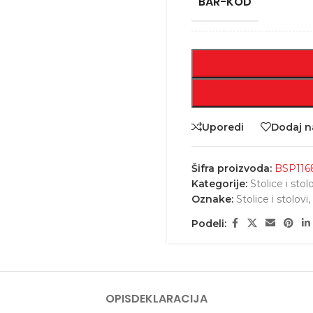
BAR-KOD
Uporedi
Dodaj na
Šifra proizvoda:
BSP116
Kategorije:
Stolice i stol
Oznake:
Stolice i stolovi
,
Podeli:
OPIS
DEKLARACIJA