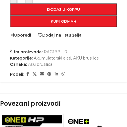
DODAJ U KORPU
KUPI ODMAH
Uporedi
Dodaj na listu želja
Šifra proizvoda:
RAG18BL-0
Kategorije:
Akumulatorski alati
,
AKU brusilice
Oznaka:
Aku brusilica
Podeli:
Povezani proizvodi