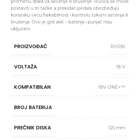
promenu diska za sečenje ili brušenje. Ručica se može
postaviti u tri tačke a prekidač-pedala obezbeđuju
korisniku veću fleksibilnost i kontrolu tokom sečenja ili
brušenja. Ovo je goli alat – baterija i punjač nisu
uključeni.
PROIZVOĐAČ
RYOBI
VOLTAŽA
18 V
KOMPATIBILAN
18V ONE+™
BROJ BATERIJA
PREČNIK DISKA
125 mm