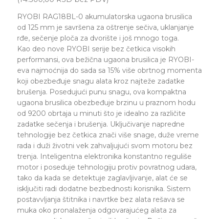
RYOBI RAG18BL-0 akumulatorska ugaona brusilica
od 125 mm je savršena za oštrenje sečiva, uklanjanje
rđe, sečenje ploča za dvorište i još mnogo toga.
Kao deo nove RYOBI serije bez četkica visokih
performansi, ova bežična ugaona brusilica je RYOBI-
eva najmoćnija do sada sa 15% više obrtnog momenta
koji obezbeđuje snagu alata kroz najteže zadatke
brušenja. Posedujući punu snagu, ova kompaktna
ugaona brusilica obezbeđuje brzinu u praznom hodu
od 9200 obrtaja u minuti što je idealno za različite
zadatke sečenja i brušenja. Uključivanje napredne
tehnologije bez četkica znači više snage, duže vreme
rada i duži životni vek zahvaljujući svom motoru bez
trenja. Inteligentna elektronika konstantno reguliše
motor i poseduje tehnologiju protiv povratnog udara,
tako da kada se detektuje zaglavljivanje, alat će se
isključiti radi dodatne bezbednosti korisnika. Sistem
postavvljanja štitnika i navrtke bez alata rešava se
muka oko pronalaženja odgovarajućeg alata za