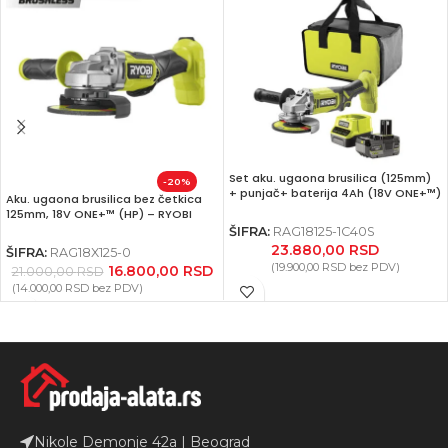
Set aku. ugaona brusilica (125mm)
-20%
+ punjač+ baterija 4Ah (18V ONE+™)
Aku. ugaona brusilica bez četkica
– RYOBI RAG18125-1C40S
125mm, 18V ONE+™ (HP) – RYOBI
RAG18X125-0
ŠIFRA:
RAG18125-1C40S
23.880,00
RSD
ŠIFRA:
RAG18X125-0
(
19.900,00
RSD
bez PDV)
16.800,00
RSD
21.000,00
RSD
(
14.000,00
RSD
bez PDV)
Nikole Demonje 42a | Beograd