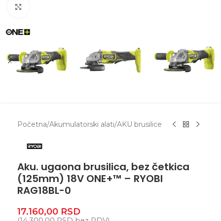
Zumiranje
Početna
/
Akumulatorski alati
/
AKU brusilice
Aku. ugaona brusilica, bez četkica
(125mm) 18V ONE+™ – RYOBI
RAG18BL-0
17.160,00
RSD
(
14.300,00
RSD
bez PDV)