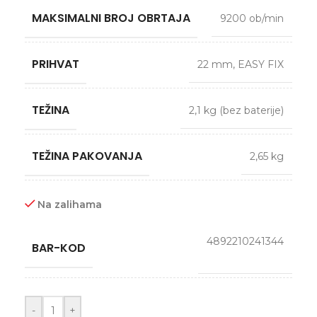
MAKSIMALNI BROJ OBRTAJA
9200 ob/min
PRIHVAT
22 mm
,
EASY FIX
TEŽINA
2,1 kg (bez baterije)
TEŽINA PAKOVANJA
2,65 kg
Na zalihama
4892210241344
BAR-KOD
-
+