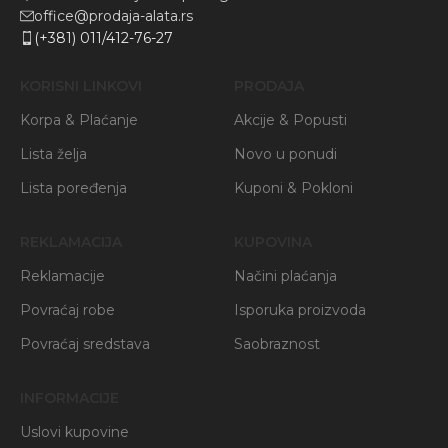
office@prodaja-alata.rs
(+381) 011/412-76-27
KORISNI LINKOVI
PRODAJA
Korpa & Plaćanje
Akcije & Popusti
Lista želja
Novo u ponudi
Lista poređenja
Kuponi & Pokloni
REKLAMACIJA
KUPOVINA
Reklamacije
Načini plaćanja
Povraćaj robe
Isporuka proizvoda
Povraćaj sredstava
Saobraznost
INFORMACIJE
Uslovi kupovine